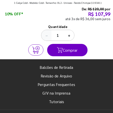
que fazem toda diferença para começar o segundo
1 Calça Cold - Modelo: Cold - Tamanho: XL2 - Unissex - Tecido Chimpa
(119341)
semestre com o pé direito. Confira!
De:
R$ 120,00
por
R$ 107,99
10% OFF*
até 3x de R$ 36,00 sem juros
Ver todos os posts
Quantidade
−
+
Comprar
Balcões de Retirada
Revisão de Arquivo
Perguntas Frequentes
GIV na Imprensa
Tutoriais