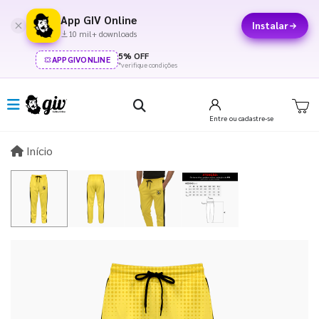
App GIV Online
Instalar
10 mil+ downloads
5% OFF
APPGIVONLINE
*verifique condições
Entre
ou cadastre-se
Início
Início