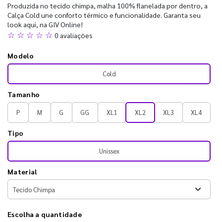
Produzida no tecido chimpa, malha 100% flanelada por dentro, a
Calça Cold une conforto térmico e funcionalidade. Garanta seu
look aqui, na GIV Online!
☆ ☆ ☆ ☆ ☆
0 avaliações
Modelo
Cold
Tamanho
P
M
G
GG
XL1
XL2
XL3
XL4
Tipo
Unissex
Material
Escolha a quantidade