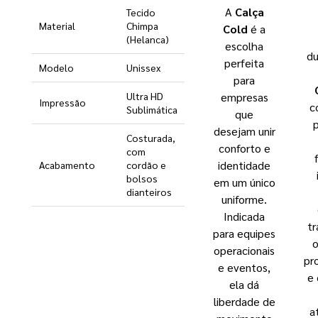
A
Calça
Tecido
Material
Chimpa
Cold
é a
(Helanca)
escolha
du
perfeita
Modelo
Unissex
para
empresas
Ultra HD
Impressão
c
Sublimática
que
p
desejam unir
Costurada,
conforto e
com
identidade
Acabamento
cordão e
bolsos
em um único
dianteiros
uniforme.
Indicada
tr
para equipes
o
operacionais
pr
e eventos,
e 
ela dá
liberdade de
a