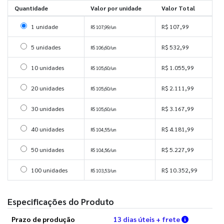
Quantidade
Valor por unidade
Valor Total
Selecionar 1 unidade
1 unidade
R$ 107,99
R$ 107,99/un
Selecionar 5 unidades
5 unidades
R$ 532,99
R$ 106,60/un
Selecionar 10 unidades
10 unidades
R$ 1.055,99
R$ 105,60/un
Selecionar 20 unidades
20 unidades
R$ 2.111,99
R$ 105,60/un
Selecionar 30 unidades
30 unidades
R$ 3.167,99
R$ 105,60/un
Selecionar 40 unidades
40 unidades
R$ 4.181,99
R$ 104,55/un
Selecionar 50 unidades
50 unidades
R$ 5.227,99
R$ 104,56/un
Selecionar 100 unidades
100 unidades
R$ 10.352,99
R$ 103,53/un
Especificações do Produto
Verifique 
Prazo de produção
13 dias úteis + frete