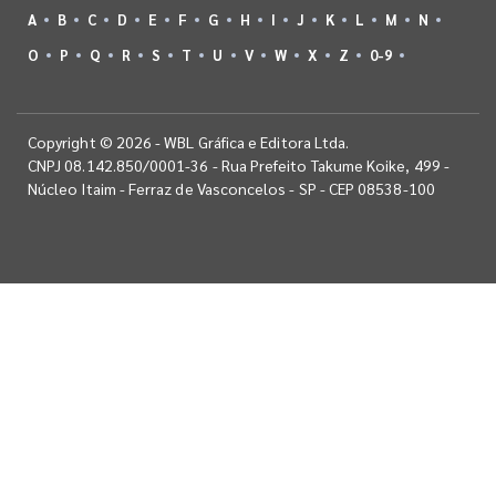
A
B
C
D
E
F
G
H
I
J
K
L
M
N
O
P
Q
R
S
T
U
V
W
X
Z
0-9
Copyright © 2026 - WBL Gráfica e Editora Ltda.
CNPJ 08.142.850/0001-36 - Rua Prefeito Takume Koike, 499 -
Núcleo Itaim - Ferraz de Vasconcelos - SP - CEP 08538-100