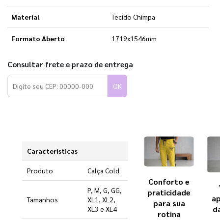
Material
Tecido Chimpa
Formato Aberto
1719x1546mm
Consultar frete e prazo de entrega
OK
Características
Produto
Calça Cold
Conforto e
P, M, G, GG,
praticidade
ap
Tamanhos
XL1, XL2,
para sua
d
XL3 e XL4
rotina