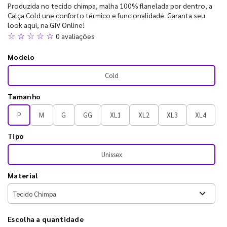
Produzida no tecido chimpa, malha 100% flanelada por dentro, a
Calça Cold une conforto térmico e funcionalidade. Garanta seu
look aqui, na GIV Online!
☆ ☆ ☆ ☆ ☆
0 avaliações
Modelo
Cold
Tamanho
P
M
G
GG
XL1
XL2
XL3
XL4
Tipo
Unissex
Material
Escolha a quantidade