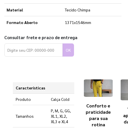
Material
Tecido Chimpa
Formato Aberto
1371x1546mm
Consultar frete e prazo de entrega
OK
Características
Produto
Calça Cold
Conforto e
P, M, G, GG,
praticidade
ap
Tamanhos
XL1, XL2,
para sua
d
XL3 e XL4
rotina