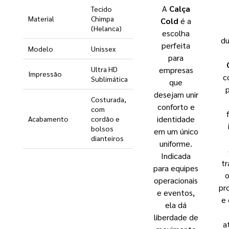
A
Calça
Tecido
Material
Chimpa
Cold
é a
(Helanca)
escolha
du
perfeita
Modelo
Unissex
para
empresas
Ultra HD
Impressão
c
Sublimática
que
p
desejam unir
Costurada,
conforto e
com
identidade
Acabamento
cordão e
bolsos
em um único
dianteiros
uniforme.
Indicada
tr
para equipes
o
operacionais
pr
e eventos,
e 
ela dá
liberdade de
a