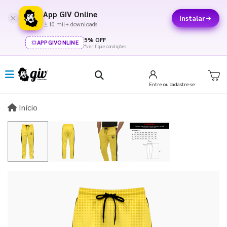
App GIV Online
Instalar
10 mil+ downloads
5% OFF
APPGIVONLINE
*verifique condições
Entre
ou cadastre-se
Início
Início