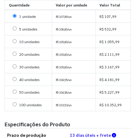
Quantidade
Valor por unidade
Valor Total
Selecionar 1 unidade
1 unidade
R$ 107,99
R$ 107,99/un
Selecionar 5 unidades
5 unidades
R$ 532,99
R$ 106,60/un
Selecionar 10 unidades
10 unidades
R$ 1.055,99
R$ 105,60/un
Selecionar 20 unidades
20 unidades
R$ 2.111,99
R$ 105,60/un
Selecionar 30 unidades
30 unidades
R$ 3.167,99
R$ 105,60/un
Selecionar 40 unidades
40 unidades
R$ 4.181,99
R$ 104,55/un
Selecionar 50 unidades
50 unidades
R$ 5.227,99
R$ 104,56/un
Selecionar 100 unidades
100 unidades
R$ 10.352,99
R$ 103,53/un
Especificações do Produto
Verifique 
Prazo de produção
13 dias úteis + frete