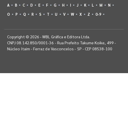
A
B
C
D
E
F
G
H
I
J
K
L
M
N
O
P
Q
R
S
T
U
V
W
X
Z
0-9
Copyright © 2026 - WBL Gráfica e Editora Ltda.
CNPJ 08.142.850/0001-36 - Rua Prefeito Takume Koike, 499 -
Núcleo Itaim - Ferraz de Vasconcelos - SP - CEP 08538-100