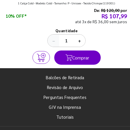
que fazem toda diferença para começar o segundo
1 Calça Cold - Modelo: Cold - Tamanho: P - Unissex - Tecido Chimpa
(119301)
semestre com o pé direito. Confira!
De:
R$ 120,00
por
R$ 107,99
10% OFF*
até 3x de R$ 36,00 sem juros
Ver todos os posts
Quantidade
−
+
Comprar
Balcões de Retirada
Revisão de Arquivo
Perguntas Frequentes
GIV na Imprensa
Tutoriais