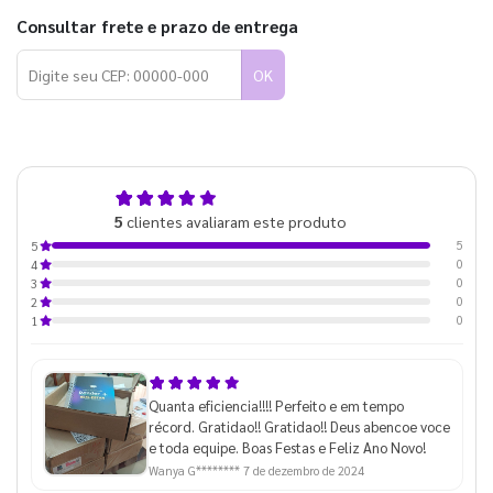
Consultar frete e prazo de entrega
OK
5,0
5
clientes avaliaram este produto
de 5
5
5
0
4
0
3
0
2
0
1
Quanta eficiencia!!!! Perfeito e em tempo
récord. Gratidao!! Gratidao!! Deus abencoe voce
e toda equipe. Boas Festas e Feliz Ano Novo!
Wanya G********
7 de dezembro de 2024