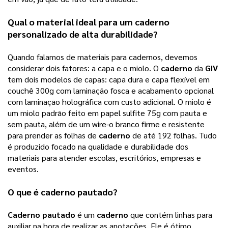
Qual o material ideal para um
caderno
personalizado
de alta durabilidade?
Quando falamos de materiais para cadernos, devemos
considerar dois fatores: a capa e o miolo. O
caderno
da
GIV
tem dois modelos de capas: capa dura e capa flexível em
couchê 300g com laminação fosca e acabamento opcional
com laminação holográfica com custo adicional. O miolo é
um miolo padrão feito em papel sulfite 75g com pauta e
sem pauta, além de um wire-o branco firme e resistente
para prender as folhas de
caderno
de até 192 folhas. Tudo
é produzido focado na qualidade e durabilidade dos
materiais para atender escolas, escritórios, empresas e
eventos.
O que é
caderno pautado
?
Caderno pautado
 é um 
caderno
 que contém linhas para 
auxiliar na hora de realizar as anotações. Ele é ótimo 