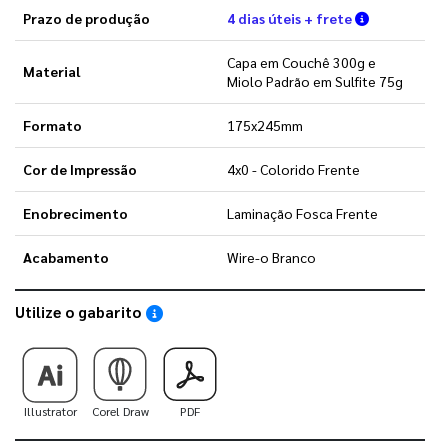
Verifique a
Prazo de produção
4 dias úteis + frete
Capa em Couchê 300g e
Material
Miolo Padrão em Sulfite 75g
Formato
175x245mm
Cor de Impressão
4x0 - Colorido Frente
Enobrecimento
Laminação Fosca Frente
Acabamento
Wire-o Branco
Utilize o gabarito
Saiba como utilizar os nossos gabaritos
Illustrator
Corel Draw
PDF