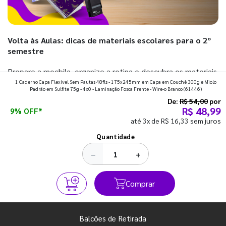
Volta às Aulas: dicas de materiais escolares para o 2º
semestre
Prepare a mochila, organize a rotina e descubra os materiais
1 Caderno Capa Flexível Sem Pautas 48fls - 175x245mm em Capa em Couchê 300g e Miolo
que fazem toda diferença para começar o segundo
Padrão em Sulfite 75g - 4x0 - Laminação Fosca Frente - Wire-o Branco
(61446)
semestre com o pé direito. Confira!
De:
R$ 54,00
por
R$ 48,99
9% OFF*
até 3x de R$ 16,33 sem juros
Ver todos os posts
Quantidade
−
+
Comprar
Balcões de Retirada