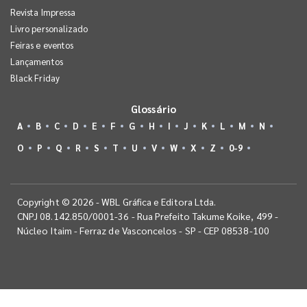
Revista Impressa
Livro personalizado
Feiras e eventos
Lançamentos
Black Friday
Glossário
A
B
C
D
E
F
G
H
I
J
K
L
M
N
O
P
Q
R
S
T
U
V
W
X
Z
0-9
Copyright © 2026 - WBL Gráfica e Editora Ltda.
CNPJ 08.142.850/0001-36 - Rua Prefeito Takume Koike, 499 -
Núcleo Itaim - Ferraz de Vasconcelos - SP - CEP 08538-100