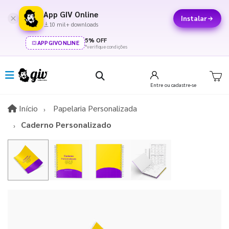
App GIV Online
Instalar
10 mil+ downloads
5% OFF
APPGIVONLINE
*verifique condições
Entre
ou cadastre-se
Início
Início
Papelaria Personalizada
Caderno Personalizado