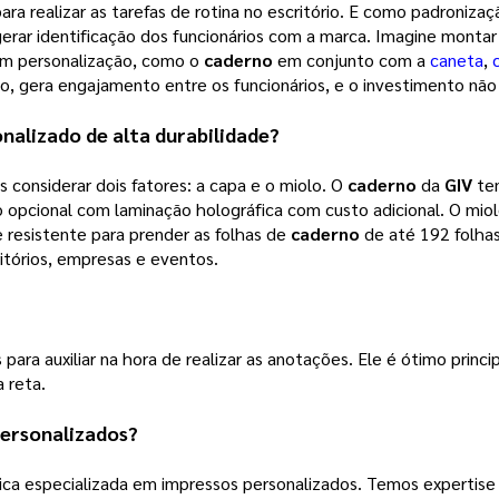
ra realizar as tarefas de rotina no escritório. E como padroniza
gerar identificação dos funcionários com a marca. Imagine monta
com personalização, como o
caderno
em conjunto com a
caneta
,
vo, gera engajamento entre os funcionários, e o investimento não 
onalizado
de alta durabilidade?
considerar dois fatores: a capa e o miolo. O
caderno
da
GIV
tem
pcional com laminação holográfica com custo adicional. O miol
 resistente para prender as folhas de
caderno
de até 192 folhas
ritórios, empresas e eventos.
para auxiliar na hora de realizar as anotações. Ele é ótimo princi
 reta.
ersonalizados?
ca especializada em impressos personalizados. Temos expertise