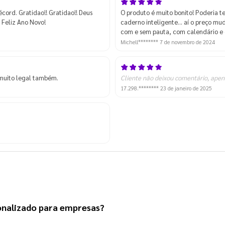
écord. Gratidao!! Gratidao!! Deus
O produto é muito bonito! Poderia t
 Feliz Ano Novo!
caderno inteligente... aí o preço m
com e sem pauta, com calendário e o
Michell********
7 de novembro de 2024
 muito legal também.
Cliente não deixou comentário, apen
17.298.********
23 de janeiro de 2025
onalizado
 para empresas?