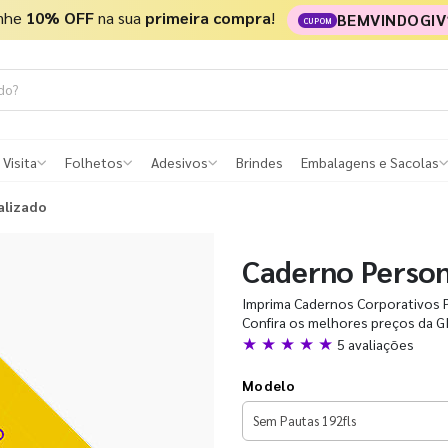
nhe
10% OFF
na sua
primeira compra
!
BEMVINDOGIV
CUPOM
 Visita
Folhetos
Adesivos
Brindes
Embalagens e Sacolas
alizado
Caderno Person
Imprima Cadernos Corporativos P
Confira os melhores preços da GI
★ ★ ★ ★ ★
5 avaliações
Modelo