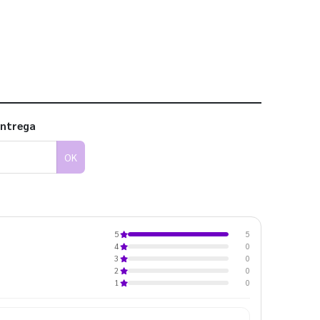
 utilizar os nossos gabaritos
entrega
OK
5
5
0
4
0
3
0
2
0
1