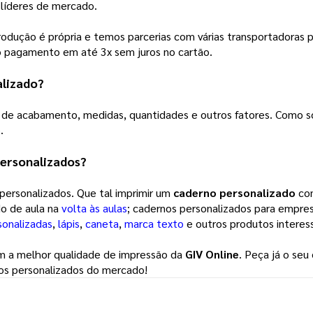
líderes de mercado.
odução é própria e temos parcerias com várias transportadoras p
 o pagamento em até 3x sem juros no cartão.
lizado
?
 de acabamento, medidas, quantidades e outros fatores. Como so
.
personalizados?
 personalizados. Que tal imprimir um
caderno personalizado
com
o de aula na
volta às aulas
; cadernos personalizados para empre
sonalizadas
,
lápis
,
caneta
,
marca texto
e outros produtos interes
com a melhor qualidade de impressão da
GIV Online
. Peça já o seu
nos personalizados do mercado!