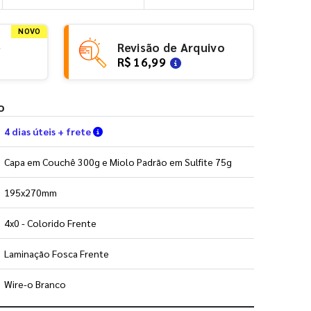
NOVO
e
Revisão de Arquivo
R$ 16,99
o
Verifique as condições de entrega
4 dias úteis + frete
Capa em Couchê 300g e Miolo Padrão em Sulfite 75g
195x270mm
4x0 - Colorido Frente
Laminação Fosca Frente
Wire-o Branco