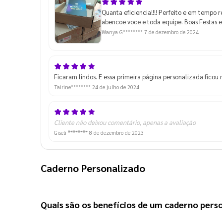
Quanta eficiencia!!!! Perfeito e em tempo r
abencoe voce e toda equipe. Boas Festas e
Wanya G********
7 de dezembro de 2024
Ficaram lindos. E essa primeira página personalizada ficou
Tairine********
24 de julho de 2024
Cliente não deixou comentário, apenas a avaliação
Giseli ********
8 de dezembro de 2023
Caderno Personalizado
Quais são os benefícios de um 
caderno pers