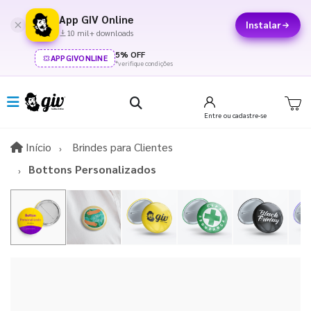
App GIV Online
Instalar
10 mil+ downloads
5% OFF
APPGIVONLINE
*verifique condições
Entre
ou cadastre-se
Início
Início
Brindes para Clientes
Bottons Personalizados