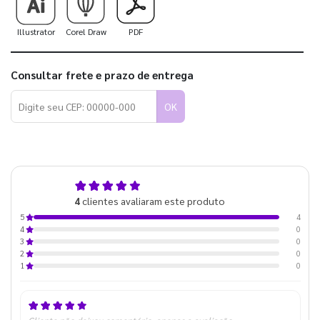
Illustrator
Corel Draw
PDF
Consultar frete e prazo de entrega
OK
5,0
4
clientes avaliaram este produto
de 5
4
5
0
4
0
3
0
2
0
1