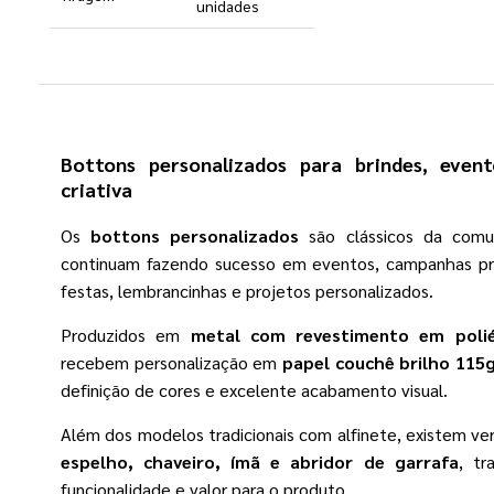
unidades
Bottons personalizados para brindes, event
criativa
Os
bottons personalizados
são clássicos da comun
continuam fazendo sucesso em eventos, campanhas pro
festas, lembrancinhas e projetos personalizados.
Produzidos em
metal com revestimento em polié
recebem personalização em
papel couchê brilho 115
definição de cores e excelente acabamento visual.
Além dos modelos tradicionais com alfinete, existem ve
espelho, chaveiro, ímã e abridor de garrafa
, tr
funcionalidade e valor para o produto.