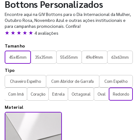
Bottons Personalizados
Encontre aqui na GIV Bottons para o Dia Internacional da Mulher,
Outubro Rosa, Novembro Azul e outras ações institucionais e
para campanhas promocionais. Confira!
★ ★ ★ ★ ★
4 avaliações
Tamanho
45x45mm
35x35mm
55x55mm
49x49mm
63x63mm
Tipo
Chaveiro Espelho
Com Abridor de Garrafa
Com Espelho
Com Imã
Coração
Estrela
Octagonal
Oval
Redondo
Material