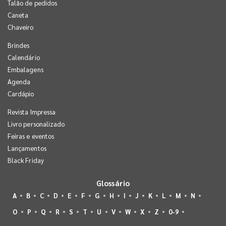
Talão de pedidos
Caneta
Chaveiro
Brindes
Calendário
Embalagens
Agenda
Cardápio
Revista Impressa
Livro personalizado
Feiras e eventos
Lançamentos
Black Friday
Glossário
A
B
C
D
E
F
G
H
I
J
K
L
M
N
O
P
Q
R
S
T
U
V
W
X
Z
0-9