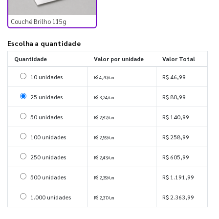
Couché Brilho 115g
Escolha a quantidade
Quantidade
Valor por unidade
Valor Total
Selecionar 10 unidades
10 unidades
R$ 46,99
R$ 4,70/un
Selecionar 25 unidades
25 unidades
R$ 80,99
R$ 3,24/un
Selecionar 50 unidades
50 unidades
R$ 140,99
R$ 2,82/un
Selecionar 100 unidades
100 unidades
R$ 258,99
R$ 2,59/un
Selecionar 250 unidades
250 unidades
R$ 605,99
R$ 2,43/un
Selecionar 500 unidades
500 unidades
R$ 1.191,99
R$ 2,39/un
Selecionar 1000 unidades
1.000 unidades
R$ 2.363,99
R$ 2,37/un