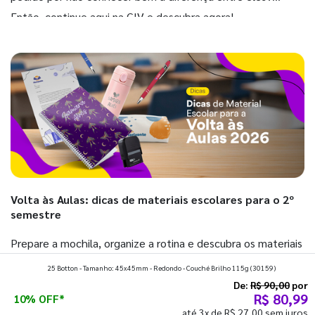
Então, continue aqui na GIV e descubra agora!
Volta às Aulas: dicas de materiais escolares para o 2º
semestre
Prepare a mochila, organize a rotina e descubra os materiais
que fazem toda diferença para começar o segundo
25 Botton - Tamanho: 45x45mm - Redondo - Couché Brilho 115g
(30159)
semestre com o pé direito. Confira!
De:
R$ 90,00
por
R$ 80,99
10% OFF*
até 3x de R$ 27,00 sem juros