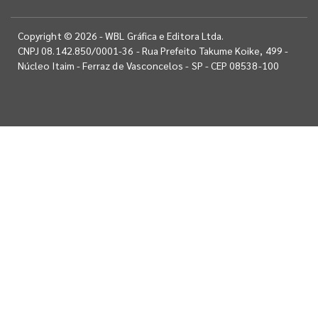
Copyright © 2026 - WBL Gráfica e Editora Ltda.
CNPJ 08.142.850/0001-36 - Rua Prefeito Takume Koike, 499 -
Núcleo Itaim - Ferraz de Vasconcelos - SP - CEP 08538-100