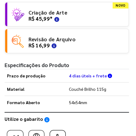
NOVO
Criação de Arte
R$ 45,99
*
Revisão de Arquivo
R$ 16,99
Especificações do Produto
Verifique a
Prazo de produção
4 dias úteis + frete
Material
Couché Brilho 115g
Formato Aberto
54x54mm
Utilize o gabarito
Saiba como utilizar os nossos gabaritos