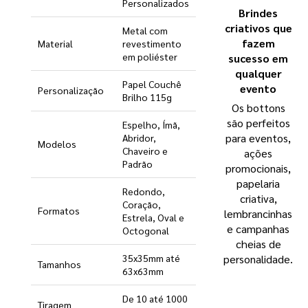
Personalizados
Brindes
criativos que
Metal com
fazem
Material
revestimento
em poliéster
sucesso em
qualquer
Papel Couchê
evento
Personalização
Brilho 115g
Os bottons
são perfeitos
Espelho, Ímã,
para eventos,
Abridor,
Modelos
Chaveiro e
ações
Padrão
promocionais,
papelaria
Redondo,
criativa,
Coração,
Formatos
lembrancinhas
Estrela, Oval e
e campanhas
Octogonal
cheias de
35x35mm até
personalidade.
Tamanhos
63x63mm
De 10 até 1000
Tiragem