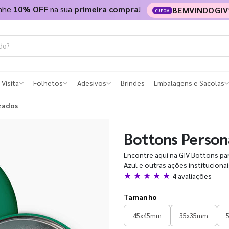
nhe
10% OFF
na sua
primeira compra
!
BEMVINDOGIV
CUPOM
 Visita
Folhetos
Adesivos
Brindes
Embalagens e Sacolas
zados
Bottons Person
Encontre aqui na GIV Bottons pa
Azul e outras ações instituciona
★ ★ ★ ★ ★
4 avaliações
Tamanho
45x45mm
35x35mm