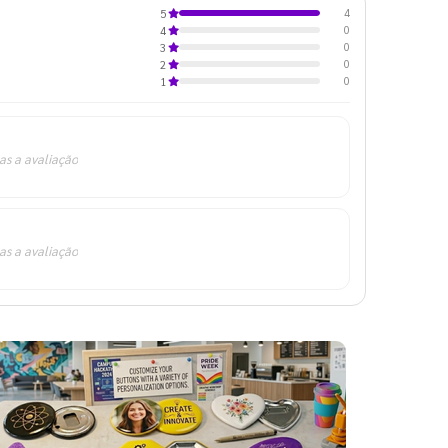
4
5
0
4
0
3
0
2
0
1
as a avaliação
as a avaliação