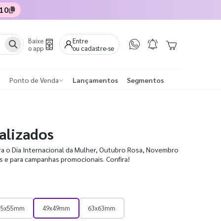
10
Baixe
Entre
o app
ou cadastre-se
Ponto de Venda
Lançamentos
Segmentos
alizados
ra o Dia Internacional da Mulher, Outubro Rosa, Novembro
is e para campanhas promocionais. Confira!
55x55mm
49x49mm
63x63mm