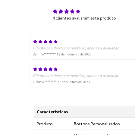
5,0
4
clientes avaliaram este produto
de 5
Cliente não deixou comentário, apenas a avaliação
Zen Flo********
12 de novembro de 2025
Cliente não deixou comentário, apenas a avaliação
Lucas R********
27 de outubro de 2023
Características
Produto
Bottons Personalizados