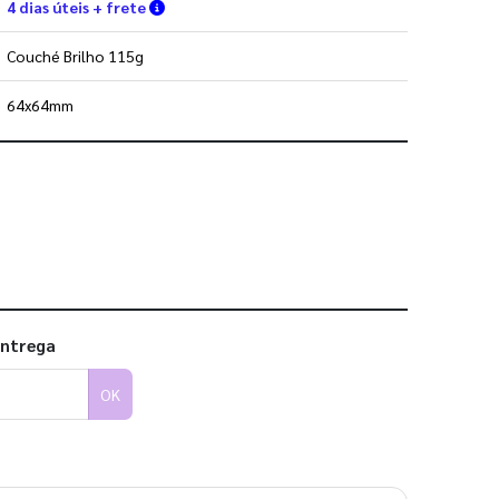
Verifique as condições de entrega
4 dias úteis + frete
Couché Brilho 115g
64x64mm
 utilizar os nossos gabaritos
entrega
OK