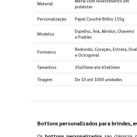
Metal com revestimento em
Material
poliéster
Personalização
Papel Couchê Brilho 115g
Espelho, Ímã, Abridor, Chaveiro
Modelos
e Padrão
Redondo, Coração, Estrela, Oval
Formatos
e Octogonal
Tamanhos
35x35mm até 63x63mm
Tiragem
De 10 até 1000 unidades
Bottons personalizados para brindes, e
Os
bottons personalizados
são clássicos 