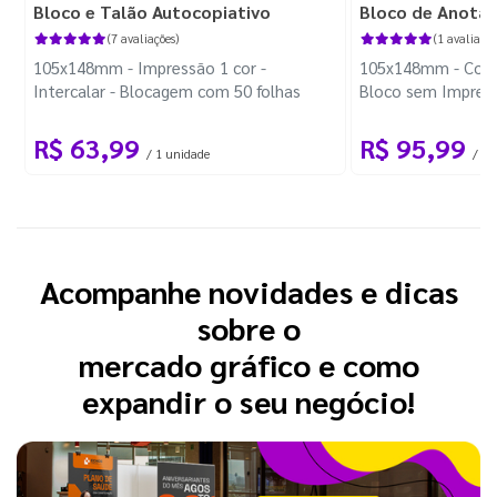
Bloco e Talão Autocopiativo
Bloco de Anota
(7 avaliações)
(1 avaliação
105x148mm - Impressão 1 cor -
105x148mm - Color
Intercalar - Blocagem com 50 folhas
Bloco sem Impress
Wire-o Preto
R$ 63,99
R$ 95,99
/ 1 unidade
/ 10
Acompanhe novidades e dicas
sobre o
mercado gráfico e como
expandir o seu negócio!