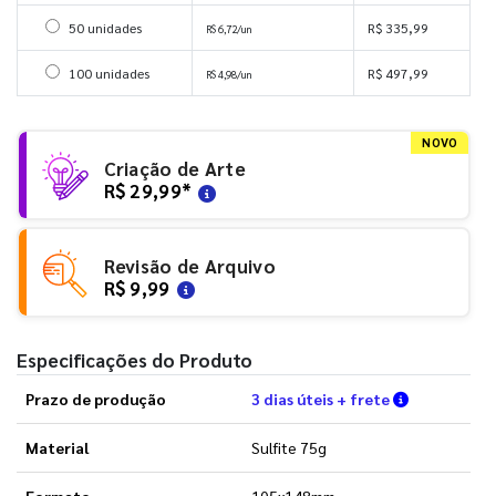
Selecionar 50 unidades
50 unidades
R$ 335,99
R$ 6,72/un
Selecionar 100 unidades
100 unidades
R$ 497,99
R$ 4,98/un
NOVO
Criação de Arte
R$ 29,99
*
Revisão de Arquivo
R$ 9,99
Especificações do Produto
Verifique a
Prazo de produção
3 dias úteis + frete
Material
Sulfite 75g
Formato
105x148mm