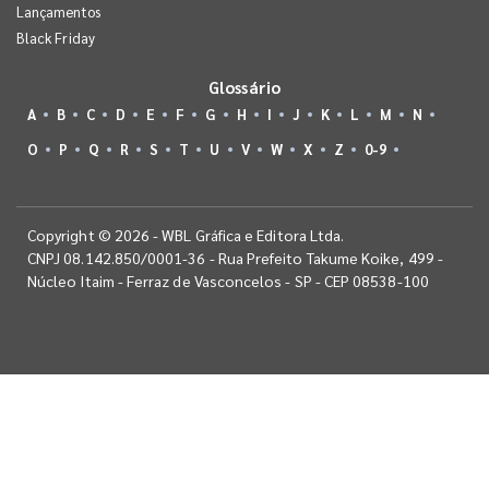
Lançamentos
Black Friday
Glossário
A
B
C
D
E
F
G
H
I
J
K
L
M
N
O
P
Q
R
S
T
U
V
W
X
Z
0-9
Copyright © 2026 - WBL Gráfica e Editora Ltda.
CNPJ 08.142.850/0001-36 - Rua Prefeito Takume Koike, 499 -
Núcleo Itaim - Ferraz de Vasconcelos - SP - CEP 08538-100