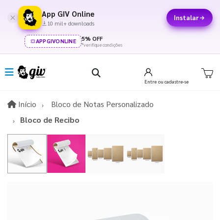
App GIV Online
Instalar
10 mil+ downloads
5% OFF
APPGIVONLINE
*verifique condições
Entre
ou cadastre-se
Início
Início
Bloco de Notas Personalizado
Bloco de Recibo