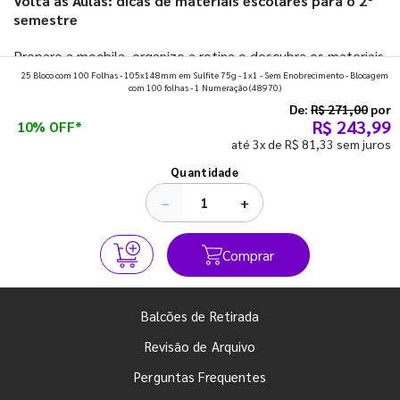
Volta às Aulas: dicas de materiais escolares para o 2º
semestre
Prepare a mochila, organize a rotina e descubra os materiais
25 Bloco com 100 Folhas - 105x148mm em Sulfite 75g - 1x1 - Sem Enobrecimento - Blocagem
que fazem toda diferença para começar o segundo
com 100 folhas - 1 Numeração
(48970)
semestre com o pé direito. Confira!
De:
R$ 271,00
por
R$ 243,99
10% OFF*
até 3x de R$ 81,33 sem juros
Ver todos os posts
Quantidade
−
+
Comprar
Balcões de Retirada
Revisão de Arquivo
Perguntas Frequentes