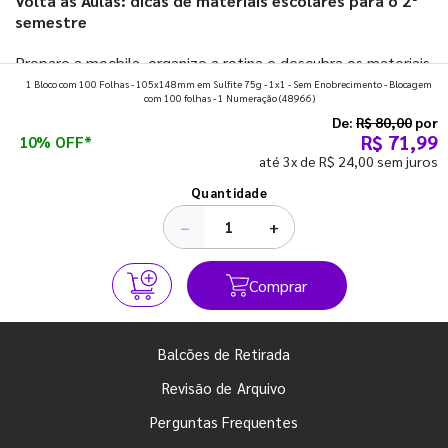
Volta às Aulas: dicas de materiais escolares para o 2º
semestre
Prepare a mochila, organize a rotina e descubra os materiais
1 Bloco com 100 Folhas - 105x148mm em Sulfite 75g - 1x1 - Sem Enobrecimento - Blocagem
que fazem toda diferença para começar o segundo
com 100 folhas - 1 Numeração
(48966)
semestre com o pé direito. Confira!
De:
R$ 80,00
por
R$ 71,99
10% OFF*
até 3x de R$ 24,00 sem juros
Ver todos os posts
Quantidade
−
+
Comprar
Balcões de Retirada
Revisão de Arquivo
Perguntas Frequentes