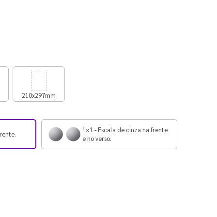
210x297mm
1×1 - Escala de cinza na frente
rente.
e no verso.