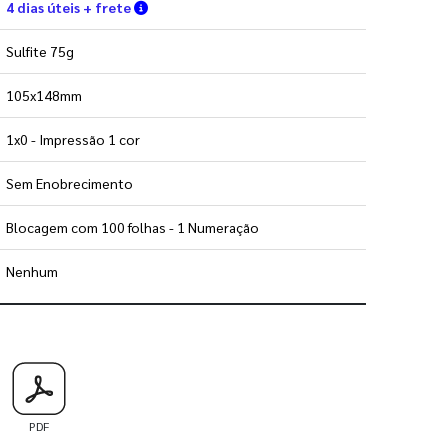
Verifique as condições de entrega
4 dias úteis + frete
Sulfite 75g
105x148mm
1x0 - Impressão 1 cor
Sem Enobrecimento
Blocagem com 100 folhas - 1 Numeração
Nenhum
 utilizar os nossos gabaritos
PDF