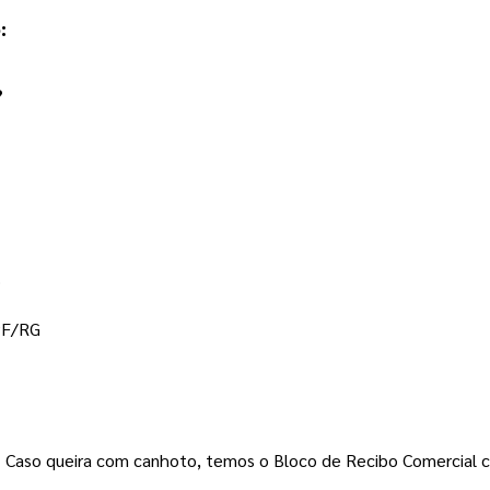
  
?
o
PF/RG  
s. Caso queira com canhoto, temos o Bloco de Recibo Comercial 