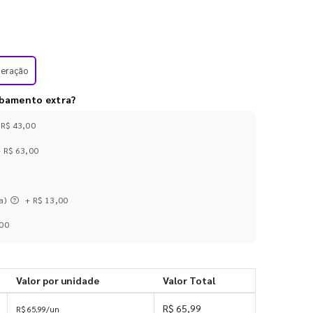
meração
abamento extra?
 R$ 43,00
+ R$ 63,00
a)
+ R$ 13,00
,00
Valor por unidade
Valor Total
R$ 65,99
R$ 65,99/un