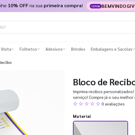
nhe
10% OFF
na sua
primeira compra
!
BEMVINDOGIV
CUPOM
 Visita
Folhetos
Adesivos
Brindes
Embalagens e Sacolas
Recibo
Bloco de Recib
Imprima recibos personalizados!
serviço! Compre já o seu melhor 
☆ ☆ ☆ ☆ ☆
0 avaliações
Material