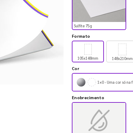
Sulfite 75g
Formato
105x148mm
148x210mm
Cor
1×0 - Uma cor só na f
Enobrecimento