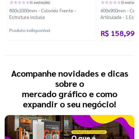
(0 avaliações)
(0 avaliaçõe
800x2000mm - Colorido Frente -
600x900mm - Color
Estrutura Inclusa
Articulada - 1 Est
e Cordão
Produto indisponível
R$ 158,99
/
Acompanhe novidades e dicas
sobre o
mercado gráfico e como
expandir o seu negócio!