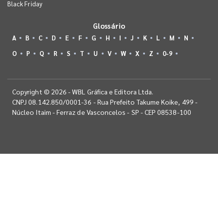
Black Friday
Glossário
A
B
C
D
E
F
G
H
I
J
K
L
M
N
O
P
Q
R
S
T
U
V
W
X
Z
0-9
Copyright © 2026 - WBL Gráfica e Editora Ltda.
CNPJ 08.142.850/0001-36 - Rua Prefeito Takume Koike, 499 -
Núcleo Itaim - Ferraz de Vasconcelos - SP - CEP 08538-100