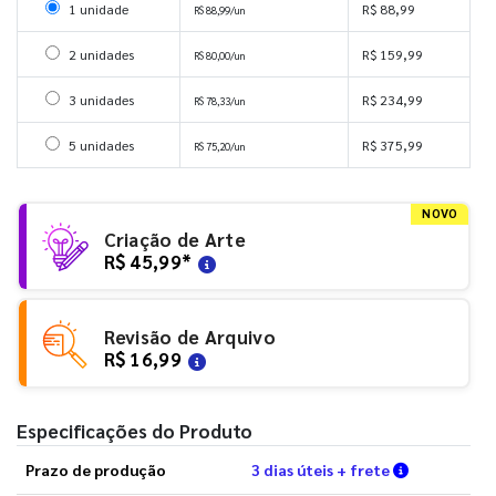
Selecionar 1 unidade
1 unidade
R$ 88,99
R$ 88,99/un
Selecionar 2 unidades
2 unidades
R$ 159,99
R$ 80,00/un
Selecionar 3 unidades
3 unidades
R$ 234,99
R$ 78,33/un
Selecionar 5 unidades
5 unidades
R$ 375,99
R$ 75,20/un
NOVO
Criação de Arte
R$ 45,99
*
Revisão de Arquivo
R$ 16,99
Especificações do Produto
Verifique a
Prazo de produção
3 dias úteis + frete