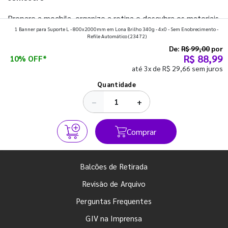
Prepare a mochila, organize a rotina e descubra os materiais
1 Banner para Suporte L - 800x2000mm em Lona Brilho 340g - 4x0 - Sem Enobrecimento -
que fazem toda diferença para começar o segundo
Refile Automático
(23472)
semestre com o pé direito. Confira!
De:
R$ 99,00
por
R$ 88,99
10% OFF*
até 3x de R$ 29,66 sem juros
Ver todos os posts
Quantidade
−
+
Comprar
Balcões de Retirada
Revisão de Arquivo
Perguntas Frequentes
GIV na Imprensa