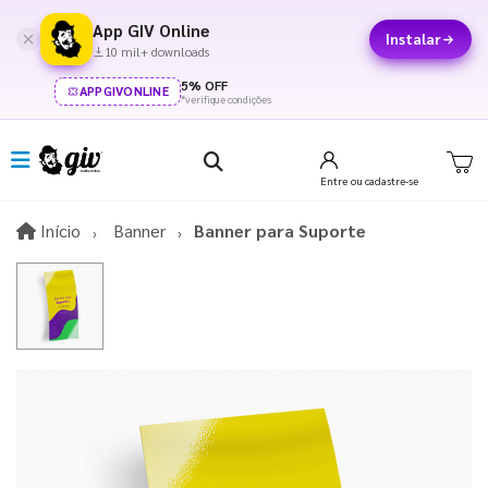
App GIV Online
Instalar
10 mil+ downloads
5% OFF
APPGIVONLINE
*verifique condições
Entre
ou cadastre-se
Início
Início
Banner
Banner para Suporte