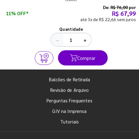
semestre com o pé direito. Confira!
De:
R$ 76,00
por
R$ 67,99
11% OFF*
até 3x de R$ 22,66 sem juros
Ver todos os posts
Quantidade
−
+
Comprar
Balcões de Retirada
Revisão de Arquivo
Perguntas Frequentes
GIV na Imprensa
Tutoriais