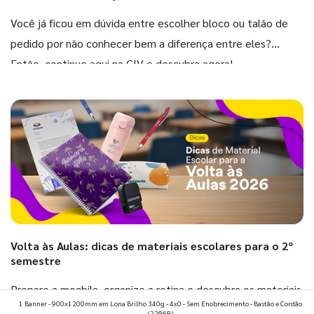
Você já ficou em dúvida entre escolher bloco ou talão de
pedido por não conhecer bem a diferença entre eles?
Então, continue aqui na GIV e descubra agora!
Volta às Aulas: dicas de materiais escolares para o 2º
semestre
Prepare a mochila, organize a rotina e descubra os materiais
1 Banner - 900x1200mm em Lona Brilho 340g - 4x0 - Sem Enobrecimento - Bastão e Cordão
que fazem toda diferença para começar o segundo
(22868)