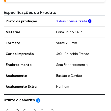
Especificações do Produto
Verifique a
Prazo de produção
2 dias úteis + frete
Material
Lona Brilho 340g
Formato
900x1200mm
Cor de Impressão
4x0 - Colorido Frente
Enobrecimento
Sem Enobrecimento
Acabamento
Bastão e Cordão
Acabamento Extra
Nenhum
Utilize o gabarito
Saiba como utilizar os nossos gabaritos