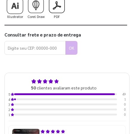
Illustrator
Corel Draw
PDF
Consultar frete e prazo de entrega
OK
5,0
50
clientes avaliaram este produto
de 5
49
5
1
4
0
3
0
2
0
1