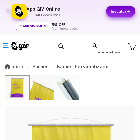
App GIV Online
Instalar
10 mil+ downloads
5% OFF
APPGIVONLINE
*verifique condições
Entre
ou cadastre-se
Início
Início
Banner
Banner Personalizado