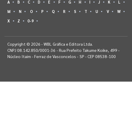
A
B
C
D
E
F
G
H
I
J
K
L
M
N
O
P
Q
R
S
T
U
V
W
X
Z
0-9
Copyright © 2026 - WBL Gráfica e Editora Ltda.
CNPJ 08.142.850/0001-36 - Rua Prefeito Takume Koike, 499 -
Núcleo Itaim - Ferraz de Vasconcelos - SP - CEP 08538-100