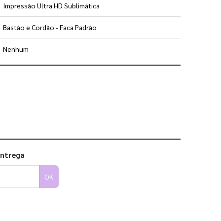
Impressão Ultra HD Sublimática
Bastão e Cordão - Faca Padrão
Nenhum
 utilizar os nossos gabaritos
entrega
OK