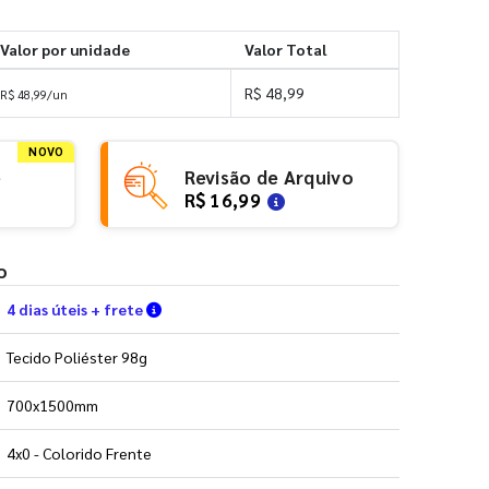
Valor por unidade
Valor Total
R$ 48,99
R$ 48,99/un
NOVO
e
Revisão de Arquivo
R$ 16,99
o
Verifique as condições de entrega
4 dias úteis + frete
Tecido Poliéster 98g
700x1500mm
4x0 - Colorido Frente