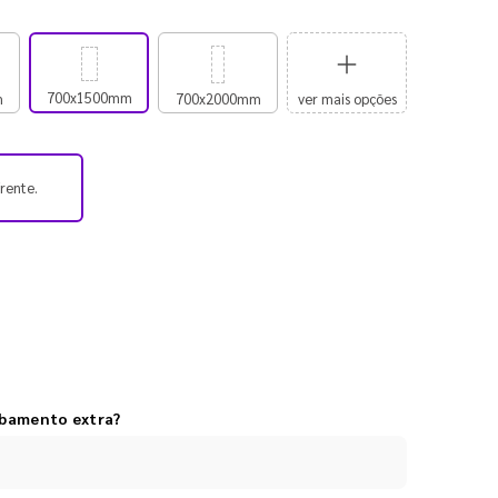
700x1500mm
m
700x2000mm
ver mais opções
frente.
abamento extra?