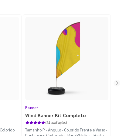
Banner
Faixas
Wind Banner Kit Completo
Faixas e
(24 avaliações)
Colorido
Tamanho P - Ângulo - Colorido Frente e Verso -
1000x700mm 
Dupla-Face Costurado - Base Plástica - Haste
Cordão - Fa