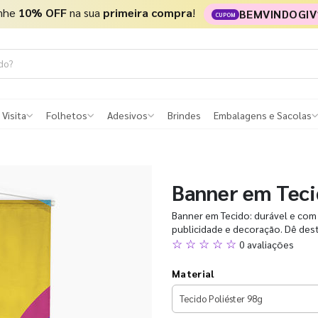
nhe
10% OFF
na sua
primeira compra
!
BEMVINDOGIV
CUPOM
 Visita
Folhetos
Adesivos
Brindes
Embalagens e Sacolas
Banner em Tec
Banner em Tecido: durável e com 
publicidade e decoração. Dê des
☆ ☆ ☆ ☆ ☆
0 avaliações
Material