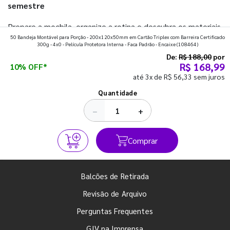
semestre
Prepare a mochila, organize a rotina e descubra os materiais
50 Bandeja Montável para Porção - 200x120x50mm em Cartão Triplex com Barreira Certificado
que fazem toda diferença para começar o segundo
300g - 4x0 - Película Protetora Interna - Faca Padrão - Encaixe
(108464)
semestre com o pé direito. Confira!
De:
R$ 188,00
por
R$ 168,99
10% OFF*
até 3x de R$ 56,33 sem juros
Ver todos os posts
Quantidade
−
+
Comprar
Balcões de Retirada
Revisão de Arquivo
Perguntas Frequentes
GIV na Imprensa