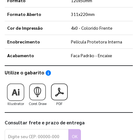
Formato
120x50mm
Formato Aberto
311x220mm
Cor de Impressão
4x0 - Colorido Frente
Enobrecimento
Película Protetora Interna
Acabamento
Faca Padrão - Encaixe
Utilize o gabarito
Saiba como utilizar os nossos gabaritos
Illustrator
Corel Draw
PDF
Consultar frete e prazo de entrega
OK