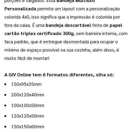
porções e salgados. Essa 
Bandeja Multiuso 
Personalizada
 permite um layout com a personalização 
colorida 4x0, isso significa que a impressão é colorida por 
fora da caixa. É uma 
bandeja descartável 
feita de 
papel 
cartão triplex certificado 300g
, sem barreira interna, com 
faca padrão, que é entregue desmontada para ocupar o 
mínimo de espaço possível na sua cozinha, além disso, é 
muito fácil de montar!
A GIV Online tem 6 formatos diferentes, olha só: 
150x95x35mm
200x120x40mm
100x100x50mm
120x120x50mm
150x150x60mm