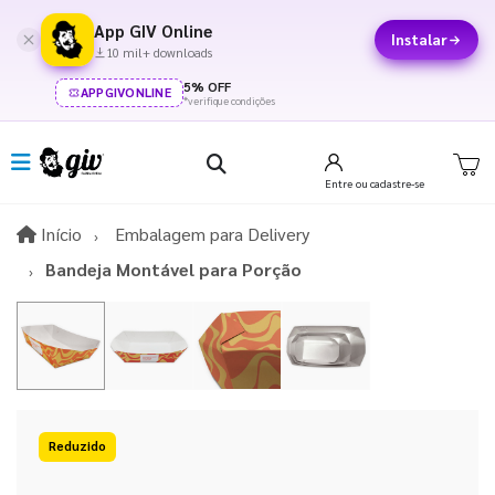
App GIV Online
Instalar
10 mil+ downloads
5% OFF
APPGIVONLINE
*verifique condições
Entre
ou cadastre-se
Início
Início
Embalagem para Delivery
Bandeja Montável para Porção
15%OFF