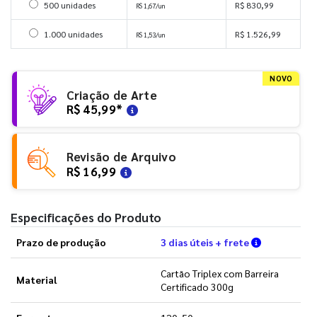
Selecionar 500 unidades
500 unidades
R$ 830,99
R$ 1,67/un
Selecionar 1000 unidades
1.000 unidades
R$ 1.526,99
R$ 1,53/un
NOVO
Criação de Arte
R$ 45,99
*
Revisão de Arquivo
R$ 16,99
Especificações do Produto
Verifique a
Prazo de produção
3 dias úteis + frete
Cartão Triplex com Barreira
Material
Certificado 300g