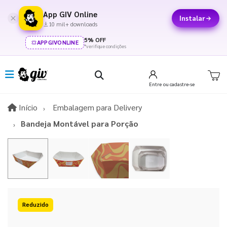
App GIV Online
Instalar
10 mil+ downloads
5% OFF
APPGIVONLINE
*verifique condições
Entre
ou cadastre-se
Início
Início
Embalagem para Delivery
Bandeja Montável para Porção
15%OFF