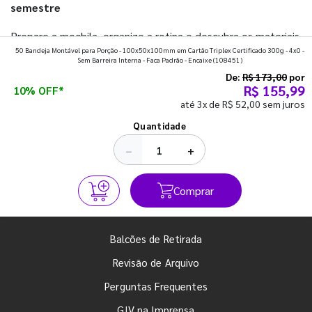
semestre
Prepare a mochila, organize a rotina e descubra os materiais
50 Bandeja Montável para Porção - 100x50x100mm em Cartão Triplex Certificado 300g - 4x0 -
que fazem toda diferença para começar o segundo
Sem Barreira Interna - Faca Padrão - Encaixe
(108451)
semestre com o pé direito. Confira!
De:
R$ 173,00
por
R$ 155,99
10% OFF*
até 3x de R$ 52,00 sem juros
Ver todos os posts
Quantidade
−
+
Comprar
Balcões de Retirada
Revisão de Arquivo
Perguntas Frequentes
GIV na Imprensa