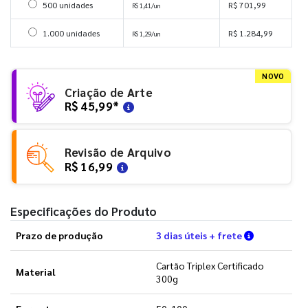
Selecionar 500 unidades
500 unidades
R$ 701,99
R$ 1,41/un
Selecionar 1000 unidades
1.000 unidades
R$ 1.284,99
R$ 1,29/un
NOVO
Criação de Arte
R$ 45,99
*
Revisão de Arquivo
R$ 16,99
Especificações do Produto
Verifique a
Prazo de produção
3 dias úteis + frete
Cartão Triplex Certificado
Material
300g