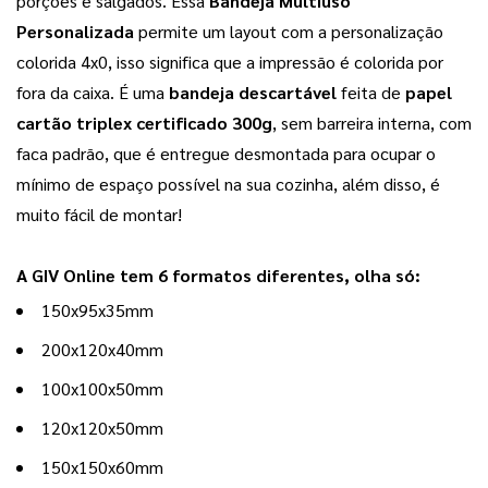
porções e salgados. Essa 
Bandeja Multiuso 
Personalizada
 permite um layout com a personalização 
colorida 4x0, isso significa que a impressão é colorida por 
fora da caixa. É uma 
bandeja descartável 
feita de 
papel 
cartão triplex certificado 300g
, sem barreira interna, com 
faca padrão, que é entregue desmontada para ocupar o 
mínimo de espaço possível na sua cozinha, além disso, é 
muito fácil de montar!
A GIV Online tem 6 formatos diferentes, olha só: 
150x95x35mm
200x120x40mm
100x100x50mm
120x120x50mm
150x150x60mm