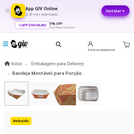
App GIV Online
Instalar
10 mil+ downloads
5% OFF
APPGIVONLINE
*verifique condições
Entre
ou cadastre-se
Início
Início
Embalagem para Delivery
Bandeja Montável para Porção
15%OFF