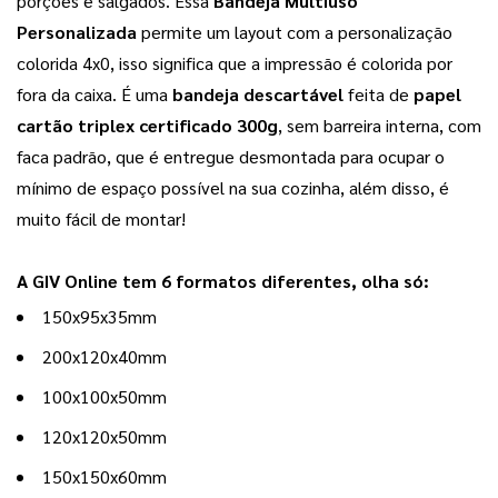
porções e salgados. Essa 
Bandeja Multiuso 
Personalizada
 permite um layout com a personalização 
colorida 4x0, isso significa que a impressão é colorida por 
fora da caixa. É uma 
bandeja descartável 
feita de 
papel 
cartão triplex certificado 300g
, sem barreira interna, com 
faca padrão, que é entregue desmontada para ocupar o 
mínimo de espaço possível na sua cozinha, além disso, é 
muito fácil de montar!
A GIV Online tem 6 formatos diferentes, olha só: 
150x95x35mm
200x120x40mm
100x100x50mm
120x120x50mm
150x150x60mm