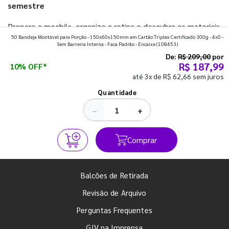
semestre
Prepare a mochila, organize a rotina e descubra os materiais
50 Bandeja Montável para Porção - 150x60x150mm em Cartão Triplex Certificado 300g - 4x0 -
que fazem toda diferença para começar o segundo
Sem Barreira Interna - Faca Padrão - Encaixe
(108453)
semestre com o pé direito. Confira!
De:
R$ 209,00
por
R$ 187,99
10% OFF*
até 3x de R$ 62,66 sem juros
Ver todos os posts
Quantidade
−
+
Comprar
Balcões de Retirada
Revisão de Arquivo
Perguntas Frequentes
GIV na Imprensa