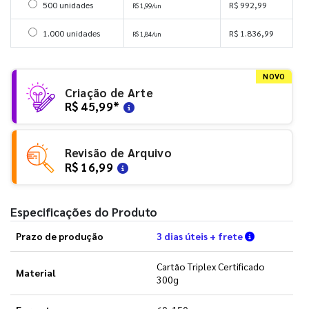
Selecionar 500 unidades
500 unidades
R$ 992,99
R$ 1,99/un
Selecionar 1000 unidades
1.000 unidades
R$ 1.836,99
R$ 1,84/un
NOVO
Criação de Arte
R$ 45,99
*
Revisão de Arquivo
R$ 16,99
Especificações do Produto
Verifique a
Prazo de produção
3 dias úteis + frete
Cartão Triplex Certificado
Material
300g