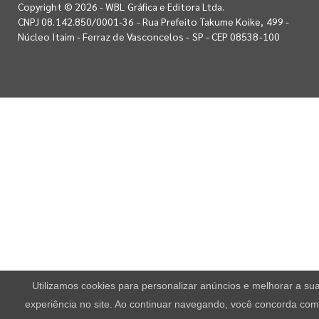
Copyright © 2026 - WBL Gráfica e Editora Ltda.
CNPJ 08.142.850/0001-36 - Rua Prefeito Takume Koike, 499 -
Núcleo Itaim - Ferraz de Vasconcelos - SP - CEP 08538-100
Utilizamos cookies para personalizar anúncios e melhorar a su
experiência no site. Ao continuar navegando, você concorda com