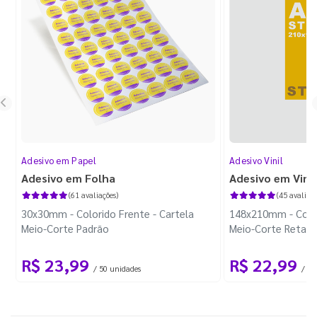
Adesivo em Papel
Adesivo Vinil
Adesivo em Folha
Adesivo em Vinil
(61 avaliações)
(45 avaliaçõ
30x30mm - Colorido Frente - Cartela
148x210mm - Color
Meio-Corte Padrão
Meio-Corte Retang
R$ 23,99
R$ 22,99
/ 50 unidades
/ 1 