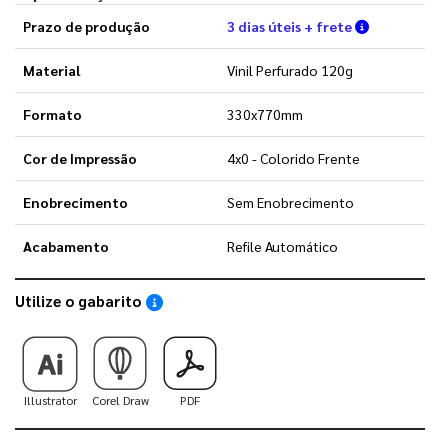
Verifique a
Prazo de produção
3 dias úteis + frete
Material
Vinil Perfurado 120g
Formato
330x770mm
Cor de Impressão
4x0 - Colorido Frente
Enobrecimento
Sem Enobrecimento
Acabamento
Refile Automático
Utilize o gabarito
Saiba como utilizar os nossos gabaritos
Illustrator
Corel Draw
PDF