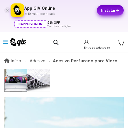
App GIV Online
Instalar
10 mil+ downloads
5% OFF
APPGIVONLINE
*verifique condições
Entre
ou cadastre-se
Início
Início
Adesivo
Adesivo Perfurado para Vidro