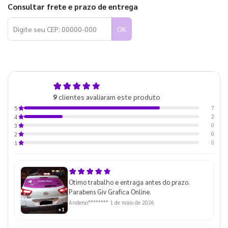
Consultar frete e prazo de entrega
OK
4,8
9
clientes avaliaram este produto
de 5
7
5
2
4
0
3
0
2
0
1
Otimo trabalho e entraga antes do prazo.
Parabens Giv Grafica Online.
Anderso********
1 de maio de 2026
+1