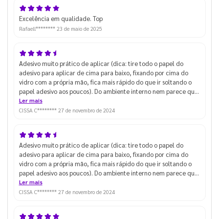
Excelência em qualidade. Top
Rafaell********
23 de maio de 2025
Adesivo muito prático de aplicar (dica: tire todo o papel do
adesivo para aplicar de cima para baixo, fixando por cima do
vidro com a própria mão, fica mais rápido do que ir soltando o
papel adesivo aos poucos). Do ambiente interno nem parece que
tem adesivo na vitrine! Ótima manutenção de luminosidade.
Ler mais
Nossa vitrine ficou bonita e delicada
CISSA C********
27 de novembro de 2024
Adesivo muito prático de aplicar (dica: tire todo o papel do
adesivo para aplicar de cima para baixo, fixando por cima do
vidro com a própria mão, fica mais rápido do que ir soltando o
papel adesivo aos poucos). Do ambiente interno nem parece que
tem adesivo na vitrine! Ótima manutenção de luminosidade.
Ler mais
Nossa vitrine ficou bonita e delicada
CISSA C********
27 de novembro de 2024