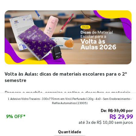
Volta às Aulas: dicas de materiais escolares para o 2º
semestre
Prepare a mochila, organize a rotina e descubra os materiais
1 Adesivo Vidro Traseiro - 330x770mm em Vinil Perfurado 120g - 4x0 - Sem Enobrecimento -
que fazem toda diferença para começar o segundo
Refile Automático
(23005)
semestre com o pé direito. Confira!
De:
R$ 33,00
por
R$ 29,99
9% OFF*
até 3x de R$ 10,00 sem juros
Ver todos os posts
Quantidade