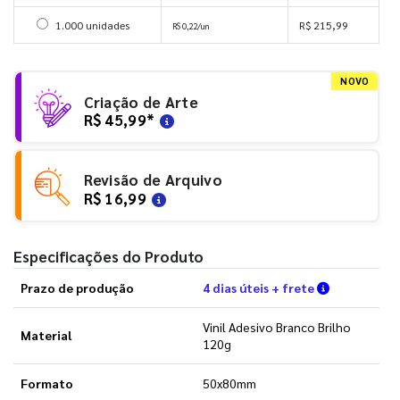
Selecionar 1000 unidades
1.000 unidades
R$ 215,99
R$ 0,22/un
NOVO
Criação de Arte
R$ 45,99
*
Revisão de Arquivo
R$ 16,99
Especificações do Produto
Verifique a
Prazo de produção
4 dias úteis + frete
Vinil Adesivo Branco Brilho
Material
120g
Formato
50x80mm