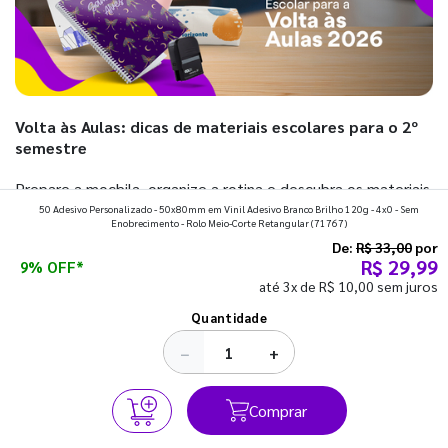
Volta às Aulas: dicas de materiais escolares para o 2º
semestre
Prepare a mochila, organize a rotina e descubra os materiais
50 Adesivo Personalizado - 50x80mm em Vinil Adesivo Branco Brilho 120g - 4x0 - Sem
que fazem toda diferença para começar o segundo
Enobrecimento - Rolo Meio-Corte Retangular
(71767)
semestre com o pé direito. Confira!
De:
R$ 33,00
por
R$ 29,99
9% OFF*
até 3x de R$ 10,00 sem juros
Ver todos os posts
Quantidade
−
+
Comprar