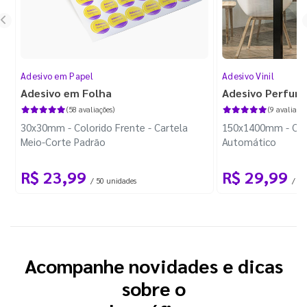
Adesivo em Papel
Adesivo Vinil
Adesivo em Folha
Adesivo Perfura
(58 avaliações)
(9 avaliaçõe
30x30mm - Colorido Frente - Cartela
150x1400mm - Colo
Meio-Corte Padrão
Automático
R$ 23,99
R$ 29,99
/ 50 unidades
/ 1 
Acompanhe novidades e dicas
sobre o