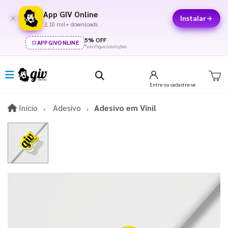
App GIV Online
Instalar
10 mil+ downloads
5% OFF
APPGIVONLINE
*verifique condições
Entre
ou cadastre-se
Início
Início
Adesivo
Adesivo em Vinil