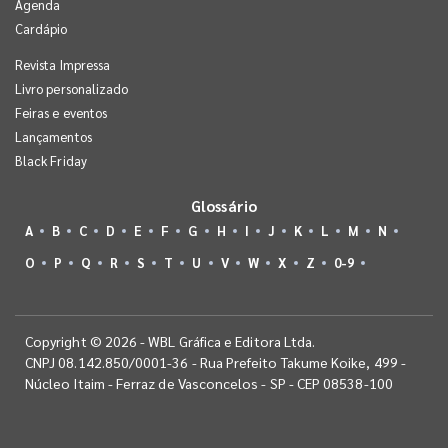
Agenda
Cardápio
Revista Impressa
Livro personalizado
Feiras e eventos
Lançamentos
Black Friday
Glossário
A
B
C
D
E
F
G
H
I
J
K
L
M
N
O
P
Q
R
S
T
U
V
W
X
Z
0-9
Copyright © 2026 - WBL Gráfica e Editora Ltda.
CNPJ 08.142.850/0001-36 - Rua Prefeito Takume Koike, 499 -
Núcleo Itaim - Ferraz de Vasconcelos - SP - CEP 08538-100