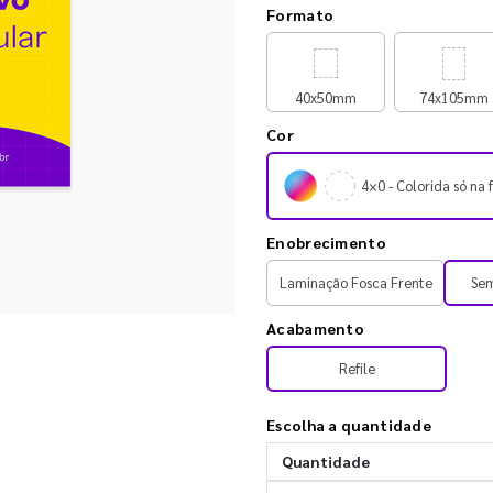
Formato
40x50mm
74x105mm
Cor
4×0 - Colorida só na 
Enobrecimento
Laminação Fosca Frente
Se
Acabamento
Refile
Escolha a quantidade
Quantidade