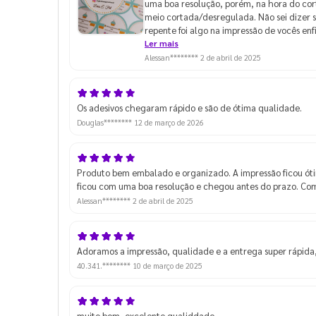
uma boa resolução, porém, na hora do cort
meio cortada/desregulada. Não sei dizer se
repente foi algo na impressão de vocês en
pode ter acontecido, me dar alguma dica
Ler mais
compraria novamente pois são ajustes qu
Alessan********
2 de abril de 2025
desse detalhe, não vai atrapalhar para o 
pode ser ajustado. Agradeço o retorno!
Os adesivos chegaram rápido e são de ótima qualidade.
Douglas********
12 de março de 2026
Produto bem embalado e organizado. A impressão ficou ó
ficou com uma boa resolução e chegou antes do prazo. Com
Alessan********
2 de abril de 2025
Adoramos a impressão, qualidade e a entrega super rápida,
40.341.********
10 de março de 2025
muito bom, excelente qualiddade