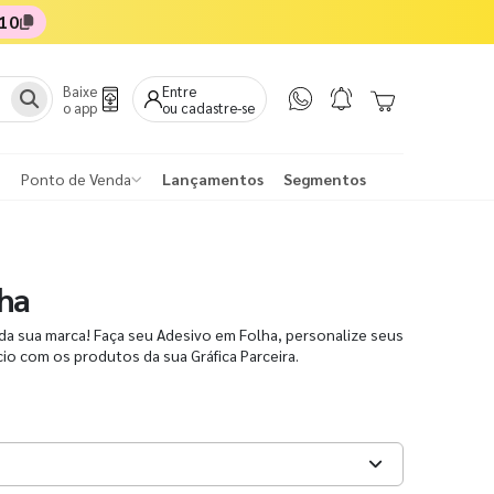
10
Baixe
Entre
o app
ou cadastre-se
Ponto de Venda
Lançamentos
Segmentos
ha
da sua marca! Faça seu Adesivo em Folha, personalize seus
io com os produtos da sua Gráfica Parceira.