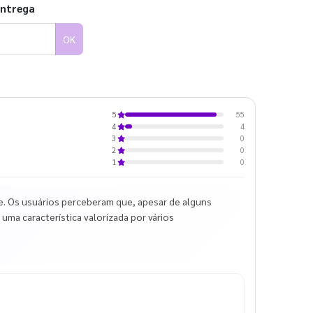
entrega
OK
55
5
4
4
0
3
0
2
0
1
e. Os usuários perceberam que, apesar de alguns
 uma característica valorizada por vários