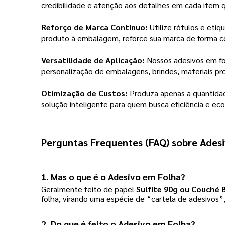
credibilidade e atenção aos detalhes em cada item q
Reforço de Marca Contínuo:
Utilize rótulos e etiq
produto à embalagem, reforce sua marca de forma c
Versatilidade de Aplicação:
Nossos adesivos em fol
personalização de embalagens, brindes, materiais pr
Otimização de Custos:
Produza apenas a quantidad
solução inteligente para quem busca eficiência e ec
Perguntas Frequentes (FAQ) sobre Ades
1. Mas o que é o Adesivo em Folha?
Geralmente feito de papel
Sulfite 90g ou Couché 
folha, virando uma espécie de “cartela de adesivos”,
2. Do que é feito o Adesivo em Folha?