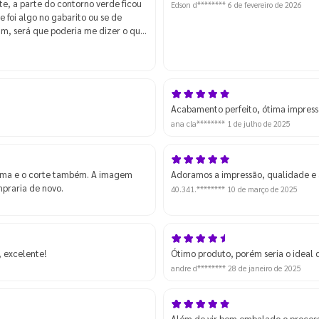
e, a parte do contorno verde ficou
Edson d********
6 de fevereiro de 2026
 foi algo no gabarito ou se de
fim, será que poderia me dizer o que
? De qualquer modo ainda sim
e podemos melhorar. Mas apesar
meu uso, apenas preciso ver o que
Acabamento perfeito, ótima impres
ana cla********
1 de julho de 2025
tima e o corte também. A imagem
Adoramos a impressão, qualidade e a
praria de novo.
40.341.********
10 de março de 2025
 excelente!
Ótimo produto, porém seria o ideal 
andre d********
28 de janeiro de 2025
Além de vir bem embalado o process