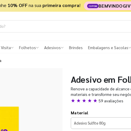
nhe
10% OFF
na sua
primeira compra
!
BEMVINDOGIV
CUPOM
 Visita
Folhetos
Adesivos
Brindes
Embalagens e Sacolas
a
Adesivo em Fol
Renove a capacidade de alcance 
materiais e transforme seu negóc
★ ★ ★ ★ ★
59 avaliações
Material