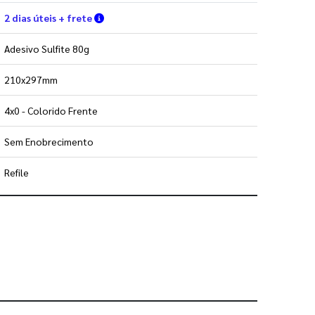
Verifique as condições de entrega
2 dias úteis + frete
Adesivo Sulfite 80g
210x297mm
4x0 - Colorido Frente
Sem Enobrecimento
Refile
 utilizar os nossos gabaritos