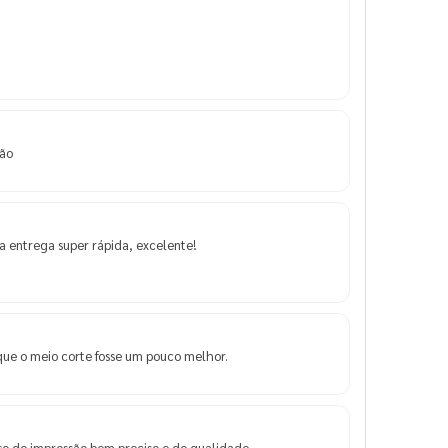
são
 entrega super rápida, excelente!
que o meio corte fosse um pouco melhor.
o de impressão bem preciso e de qualidade.