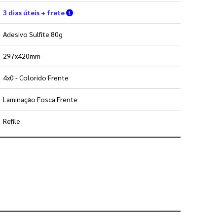
Verifique as condições de entrega
3 dias úteis + frete
Adesivo Sulfite 80g
297x420mm
4x0 - Colorido Frente
Laminação Fosca Frente
Refile
 utilizar os nossos gabaritos