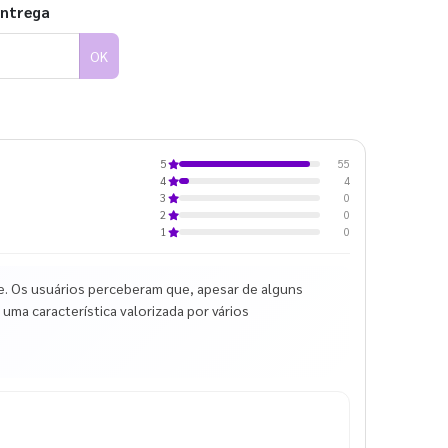
entrega
OK
55
5
4
4
0
3
0
2
0
1
e. Os usuários perceberam que, apesar de alguns
 uma característica valorizada por vários