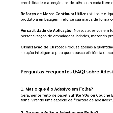
credibilidade e atenção aos detalhes em cada item q
Reforço de Marca Contínuo:
Utilize rótulos e etiq
produto à embalagem, reforce sua marca de forma c
Versatilidade de Aplicação:
Nossos adesivos em fol
personalização de embalagens, brindes, materiais pr
Otimização de Custos:
Produza apenas a quantidad
solução inteligente para quem busca eficiência e ec
Perguntas Frequentes (FAQ) sobre Ades
1. Mas o que é o Adesivo em Folha?
Geralmente feito de papel
Sulfite 90g ou Couché 
folha, virando uma espécie de “cartela de adesivos”,
2. Do que é feito o Adesivo em Folha?