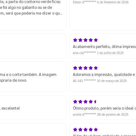
e, a parte do contorno verde ficou
Edson d********
6 de fevereiro de 2026
 foi algo no gabarito ou se de
fim, será que poderia me dizer o que
? De qualquer modo ainda sim
e podemos melhorar. Mas apesar
meu uso, apenas preciso ver o que
Acabamento perfeito, ótima impres
ana cla********
1 de julho de 2025
tima e o corte também. A imagem
Adoramos a impressão, qualidade e a
praria de novo.
40.341.********
10 de março de 2025
 excelente!
Ótimo produto, porém seria o ideal 
andre d********
28 de janeiro de 2025
Além de vir bem embalado o process