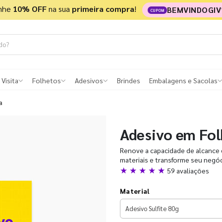
nhe
10% OFF
na sua
primeira compra
!
BEMVINDOGIV
CUPOM
 Visita
Folhetos
Adesivos
Brindes
Embalagens e Sacolas
a
Adesivo em Fol
Renove a capacidade de alcance 
materiais e transforme seu negóc
★ ★ ★ ★ ★
59 avaliações
Material