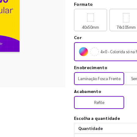
Formato
40x50mm
74x105mm
Cor
4×0 - Colorida só na 
Enobrecimento
Laminação Fosca Frente
Se
Acabamento
Refile
Escolha a quantidade
Quantidade