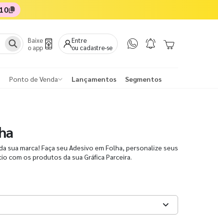
10
Baixe
Entre
o app
ou cadastre-se
Ponto de Venda
Lançamentos
Segmentos
ha
da sua marca! Faça seu Adesivo em Folha, personalize seus
io com os produtos da sua Gráfica Parceira.