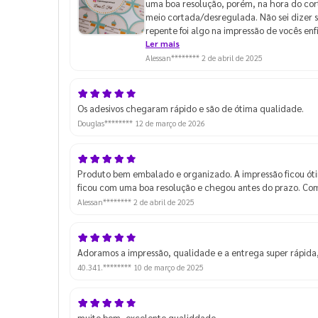
uma boa resolução, porém, na hora do cort
meio cortada/desregulada. Não sei dizer se
repente foi algo na impressão de vocês en
pode ter acontecido, me dar alguma dica
Ler mais
compraria novamente pois são ajustes qu
Alessan********
2 de abril de 2025
desse detalhe, não vai atrapalhar para o 
pode ser ajustado. Agradeço o retorno!
Os adesivos chegaram rápido e são de ótima qualidade.
Douglas********
12 de março de 2026
Produto bem embalado e organizado. A impressão ficou ó
ficou com uma boa resolução e chegou antes do prazo. Com
Alessan********
2 de abril de 2025
Adoramos a impressão, qualidade e a entrega super rápida,
40.341.********
10 de março de 2025
muito bom, excelente qualiddade