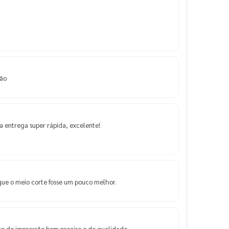
são
 entrega super rápida, excelente!
que o meio corte fosse um pouco melhor.
o de impressão bem preciso e de qualidade.