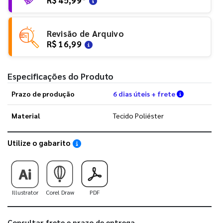
Revisão de Arquivo
R$ 16,99
Especificações do Produto
Verifique a
Prazo de produção
6 dias úteis + frete
Material
Tecido Poliéster
Utilize o gabarito
Saiba como utilizar os nossos gabaritos
Illustrator
Corel Draw
PDF
Consultar frete e prazo de entrega