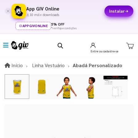
App GIV Online
Instalar
10 mil+ downloads
5% OFF
APPGIVONLINE
*verifique condições
Entre
ou cadastre-se
Início
Início
Linha Vestuário
Abadá Personalizado