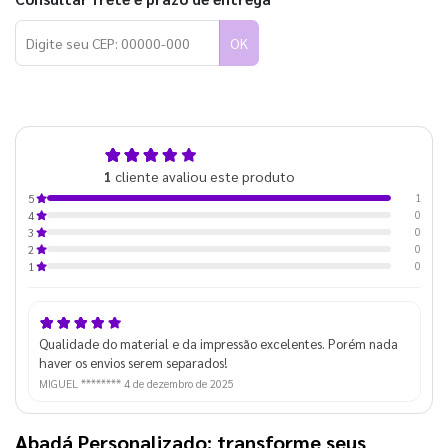
OK
5,0
1
cliente avaliou este produto
de 5
1
5
0
4
0
3
0
2
0
1
Qualidade do material e da impressão excelentes. Porém nada
haver os envios serem separados!
MIGUEL ********
4 de dezembro de 2025
Abadá Personalizado: transforme seus 