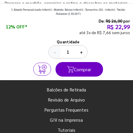
Prepare a mochila, organize a rotina e descubra os materiais
1 Abadá Personalizado Infantil - Modelo: Básico Infantil - Tamanho: GG - Infantil - Tecido
que fazem toda diferença para começar o segundo
Poliéster
(130297)
semestre com o pé direito. Confira!
De:
R$ 26,00
por
R$ 22,99
12% OFF*
até 3x de R$ 7,66 sem juros
Ver todos os posts
Quantidade
−
+
Comprar
Balcões de Retirada
Revisão de Arquivo
Perguntas Frequentes
GIV na Imprensa
Tutoriais