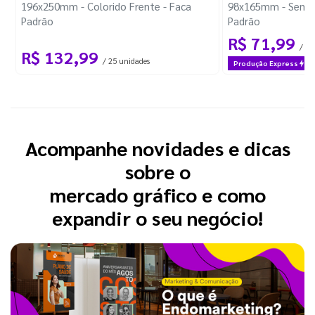
196x250mm - Colorido Frente - Faca
98x165mm - Sem I
Padrão
Padrão
R$ 71,99
/ 1 
R$ 132,99
/ 25 unidades
Produção Express
Acompanhe novidades e dicas
sobre o
mercado gráfico e como
expandir o seu negócio!