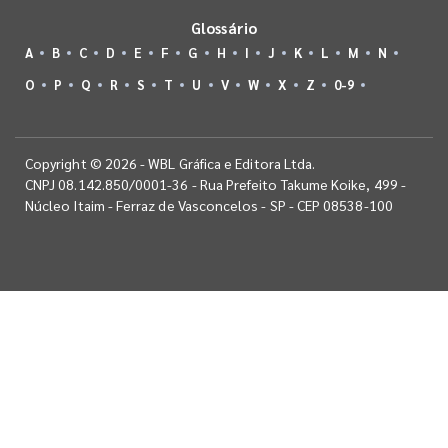
Glossário
A
B
C
D
E
F
G
H
I
J
K
L
M
N
O
P
Q
R
S
T
U
V
W
X
Z
0-9
Copyright © 2026 - WBL Gráfica e Editora Ltda.
CNPJ 08.142.850/0001-36 - Rua Prefeito Takume Koike, 499 -
Núcleo Itaim - Ferraz de Vasconcelos - SP - CEP 08538-100