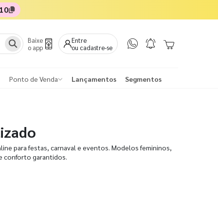
10
Baixe
Entre
o app
ou cadastre-se
Ponto de Venda
Lançamentos
Segmentos
izado
ine para festas, carnaval e eventos. Modelos femininos,
 e conforto garantidos.