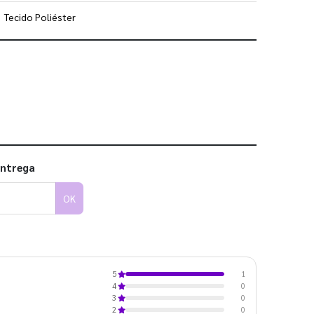
Tecido Poliéster
 utilizar os nossos gabaritos
entrega
OK
1
5
0
4
0
3
0
2