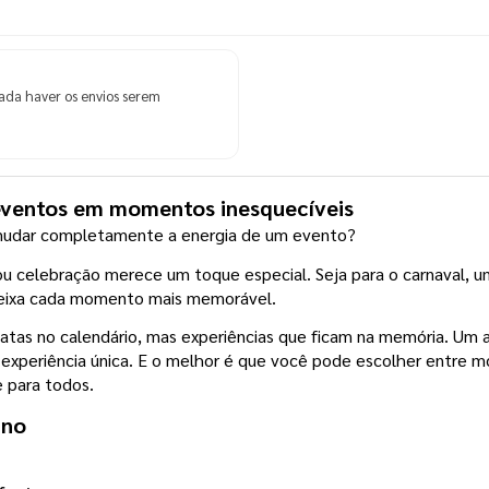
ada haver os envios serem
eventos em momentos inesquecíveis
udar completamente a energia de um evento?
u celebração merece um toque especial. Seja para o carnaval, um
e deixa cada momento mais memorável.
atas no calendário, mas experiências que ficam na memória. Um a
xperiência única. E o melhor é que você pode escolher entre mo
e para todos.
ino