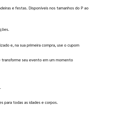
adeiras e festas. Disponíveis nos tamanhos do P ao 
ações.
 ajudamos você a tornar cada ideia realidade de forma prática e segura. Escolha seu Abadá Personalizado e, na sua primeira compra, use o cupom 
u e transforme seu evento em um momento 
.
es para todas as idades e corpos.