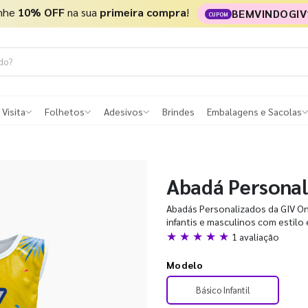
nhe
10% OFF
na sua
primeira compra
!
BEMVINDOGIV
CUPOM
 Visita
Folhetos
Adesivos
Brindes
Embalagens e Sacolas
Abadá Personal
Abadás Personalizados da GIV Onl
infantis e masculinos com estilo
★ ★ ★ ★ ★
1 avaliação
Modelo
Básico Infantil