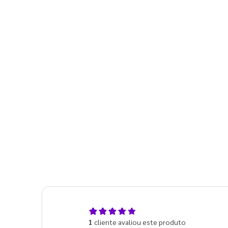
5,0
1
cliente avaliou este produto
de 5