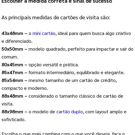
Escolher a medida correta é sinal de sucesso
As principais medidas de cartões de visita são:
43x48mm –
o
mini cartão
, ideal para quem busca algo criativo
e diferenciado.
50x50mm –
modelo quadrado, perfeito para impactar e sair do
comum.
80x45mm –
opção versátil e prática.
85x47mm –
formato intermediário, equilibrado e elegante.
85x54mm –
mesmo tamanho de um cartão de crédito,
compacto e moderno.
88x48mm –
considerado o tamanho clássico de cartão de
visita.
88x98mm –
o modelo de
cartão duplo
, com layout amplo e
sofisticado.
Escolha o que mais combina com o que você deseja, faça o