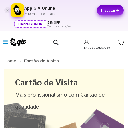
App GIV Online
Instalar
10 mil+ downloads
5% OFF
APPGIVONLINE
*verifique condições
Entre
ou cadastre-se
Home
Cartão de Visita
Cartão de Visita
Mais profissionalismo com Cartão de
qualidade.