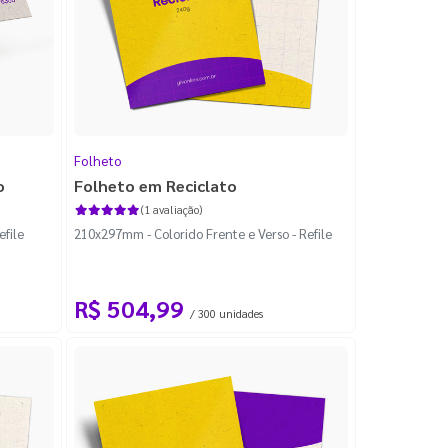
Folheto
o
Folheto em Reciclato
(1 avaliação)
efile
210x297mm - Colorido Frente e Verso - Refile
R$ 504,99
/ 300 unidades