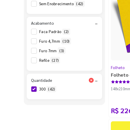
Sem Enobrecimento
(42)
48x178mm
(2)
48x268mm
(2)
Acabamento
−
48x88mm
(2)
Faca Padrão
(2)
54x85mm
(2)
Furo 4,7mm
(10)
80x178mm
(2)
Furo 7mm
(3)
88x148mm
(2)
Refile
(27)
88x48mm
(2)
Folheto
Folheto 
88x98mm
(2)
Quantidade
−
98x178mm
(2)
148x210mm -
300
(42)
R$ 22