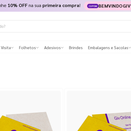
nhe
10% OFF
na sua
primeira compra
!
BEMVINDOGIV
CUPOM
 Visita
Folhetos
Adesivos
Brindes
Embalagens e Sacolas