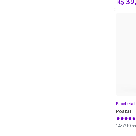
R$ 39
Papelaria 
Postal
148x210mm -