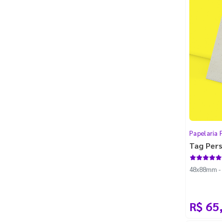
Papelaria 
Tag Per
48x88mm - 
R$ 65