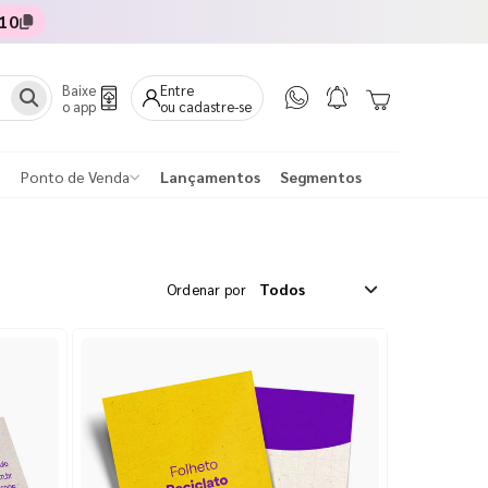
10
Baixe
Entre
o app
ou cadastre-se
Ponto de Venda
Lançamentos
Segmentos
Ordenar por