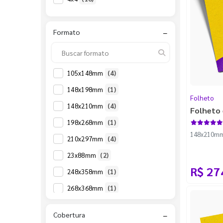
Formato
−
105x148mm
(4)
148x198mm
(1)
Folheto
148x210mm
(4)
Folheto 
198x268mm
(1)
148x210mm -
210x297mm
(4)
23x88mm
(2)
R$ 27
248x358mm
(1)
268x368mm
(1)
38x88mm
(2)
Cobertura
−
43x48mm
(4)