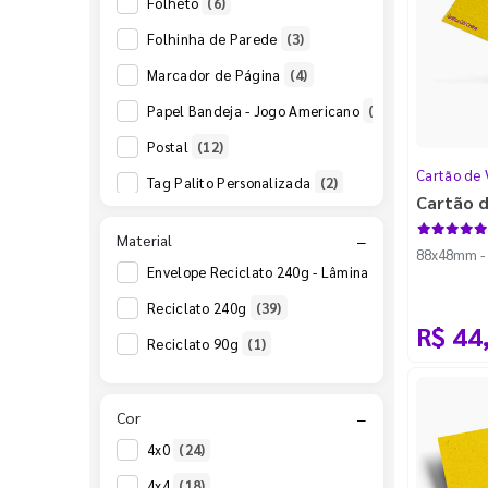
Folheto
(6)
Folhinha de Parede
(3)
Marcador de Página
(4)
Papel Bandeja - Jogo Americano
(1)
Postal
(12)
Cartão de 
Tag Palito Personalizada
(2)
Cartão d
Tag Personalizada
(8)
Material
−
88x48mm - C
Envelope Reciclato 240g - Lâmina Reciclato 240g
(
Reciclato 240g
(39)
R$ 44
Reciclato 90g
(1)
Cor
−
4x0
(24)
4x4
(18)