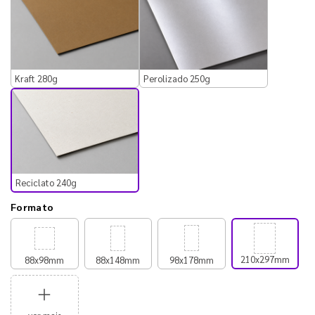
Kraft 280g
Perolizado 250g
Reciclato 240g
Formato
210x297mm
88x98mm
88x148mm
98x178mm