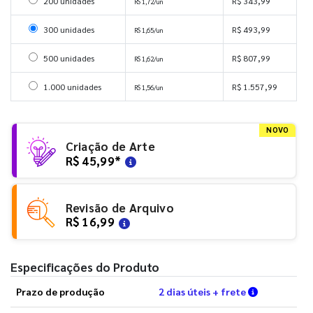
Selecionar 200 unidades
200 unidades
R$ 343,99
R$ 1,72/un
Selecionar 300 unidades
300 unidades
R$ 493,99
R$ 1,65/un
Selecionar 500 unidades
500 unidades
R$ 807,99
R$ 1,62/un
Selecionar 1000 unidades
1.000 unidades
R$ 1.557,99
R$ 1,56/un
NOVO
Criação de Arte
R$ 45,99
*
Revisão de Arquivo
R$ 16,99
Especificações do Produto
Verifique a
Prazo de produção
2 dias úteis + frete