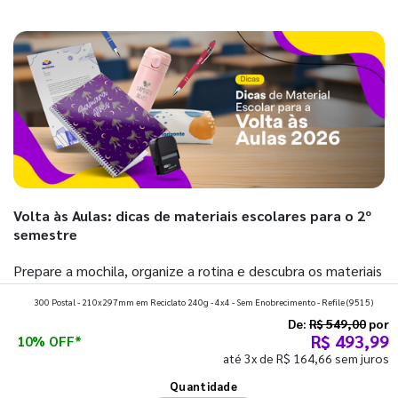
Volta às Aulas: dicas de materiais escolares para o 2º
semestre
Prepare a mochila, organize a rotina e descubra os materiais
que fazem toda diferença para começar o segundo
300 Postal - 210x297mm em Reciclato 240g - 4x4 - Sem Enobrecimento - Refile
(9515)
semestre com o pé direito. Confira!
De:
R$ 549,00
por
R$ 493,99
10% OFF*
até 3x de R$ 164,66 sem juros
Ver todos os posts
Quantidade