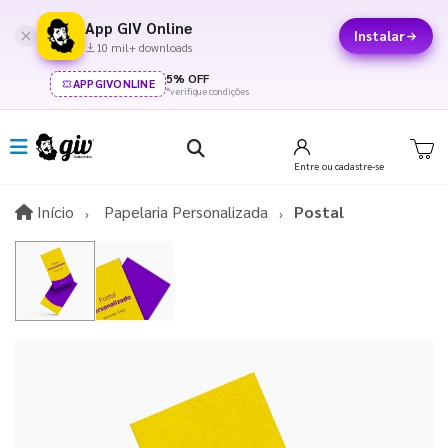
App GIV Online
Instalar
10 mil+ downloads
5% OFF
APPGIVONLINE
*verifique condições
Entre
ou cadastre-se
Início
Início
Papelaria Personalizada
Postal