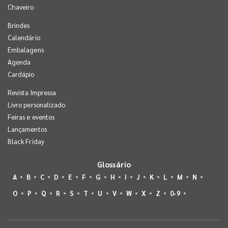
Chaveiro
Brindes
Calendário
Embalagens
Agenda
Cardápio
Revista Impressa
Livro personalizado
Feiras e eventos
Lançamentos
Black Friday
Glossário
A
B
C
D
E
F
G
H
I
J
K
L
M
N
O
P
Q
R
S
T
U
V
W
X
Z
0-9