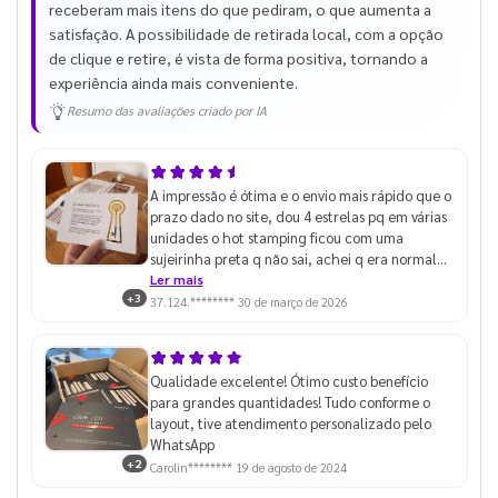
receberam mais itens do que pediram, o que aumenta a
satisfação. A possibilidade de retirada local, com a opção
de clique e retire, é vista de forma positiva, tornando a
experiência ainda mais conveniente.
Resumo das avaliações criado por IA
A impressão é ótima e o envio mais rápido que o
prazo dado no site, dou 4 estrelas pq em várias
unidades o hot stamping ficou com uma
sujeirinha preta q não sai, achei q era normal
até pegar algumas unidades que estava
Ler mais
+3
perfeito
37.124.********
30 de março de 2026
Qualidade excelente! Ótimo custo benefício
para grandes quantidades! Tudo conforme o
layout, tive atendimento personalizado pelo
WhatsApp
+2
Carolin********
19 de agosto de 2024