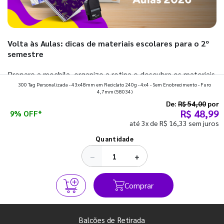
Volta às Aulas: dicas de materiais escolares para o 2º
semestre
Prepare a mochila, organize a rotina e descubra os materiais
300 Tag Personalizada - 43x48mm em Reciclato 240g - 4x4 - Sem Enobrecimento - Furo
que fazem toda diferença para começar o segundo
4,7mm
(58034)
semestre com o pé direito. Confira!
De:
R$ 54,00
por
R$ 48,99
9% OFF*
até 3x de R$ 16,33 sem juros
Ver todos os posts
Quantidade
−
+
Comprar
Balcões de Retirada