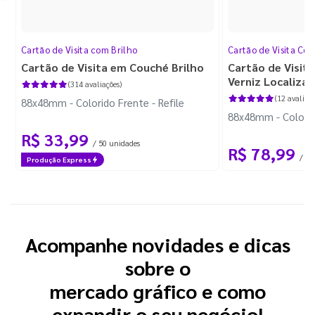
Cartão de Visita com Brilho
Cartão de Visita Cor
Cartão de Visita em Couché Brilho
Cartão de Visit
Verniz Localiza
(314 avaliações)
(12 avaliaçõ
88x48mm - Colorido Frente - Refile
88x48mm - Colorido
R$ 33,99
/ 50 unidades
R$ 78,99
/ 50
Produção Express
Acompanhe novidades e dicas
sobre o
mercado gráfico e como
expandir o seu negócio!