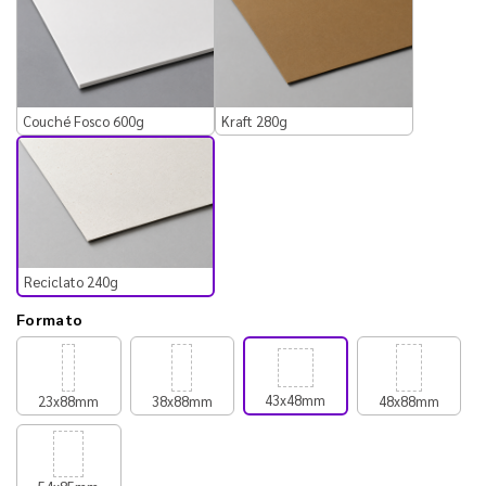
Couché Fosco 600g
Kraft 280g
Reciclato 240g
Formato
43x48mm
23x88mm
38x88mm
48x88mm