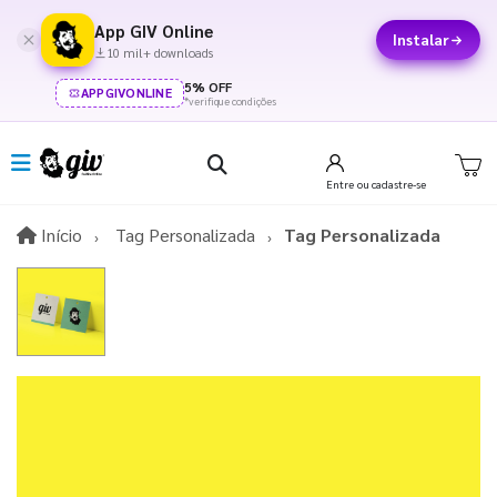
App GIV Online
Instalar
10 mil+ downloads
5% OFF
APPGIVONLINE
*verifique condições
Entre
ou cadastre-se
Início
Início
Tag Personalizada
Tag Personalizada