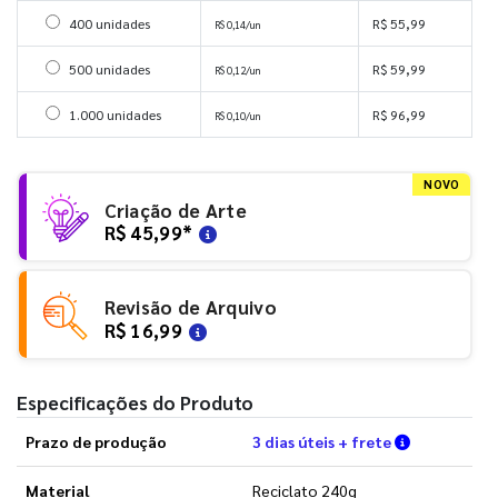
Selecionar 400 unidades
400 unidades
R$ 55,99
R$ 0,14/un
Selecionar 500 unidades
500 unidades
R$ 59,99
R$ 0,12/un
Selecionar 1000 unidades
1.000 unidades
R$ 96,99
R$ 0,10/un
NOVO
Criação de Arte
R$ 45,99
*
Revisão de Arquivo
R$ 16,99
Especificações do Produto
Verifique a
Prazo de produção
3 dias úteis + frete
Material
Reciclato 240g