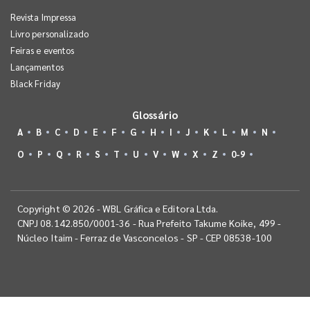
Revista Impressa
Livro personalizado
Feiras e eventos
Lançamentos
Black Friday
Glossário
A
B
C
D
E
F
G
H
I
J
K
L
M
N
O
P
Q
R
S
T
U
V
W
X
Z
0-9
Copyright © 2026 - WBL Gráfica e Editora Ltda.
CNPJ 08.142.850/0001-36 - Rua Prefeito Takume Koike, 499 -
Núcleo Itaim - Ferraz de Vasconcelos - SP - CEP 08538-100