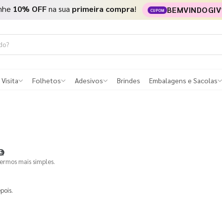
nhe
10% OFF
na sua
primeira compra
!
BEMVINDOGIV
CUPOM
 Visita
Folhetos
Adesivos
Brindes
Embalagens e Sacolas

termos mais simples.
pois.