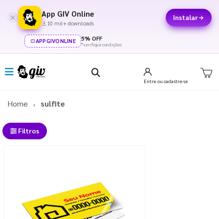
App GIV Online
Instalar
10 mil+ downloads
5% OFF
APPGIVONLINE
*verifique condições
Entre
ou cadastre-se
Home
sulfite
Filtros