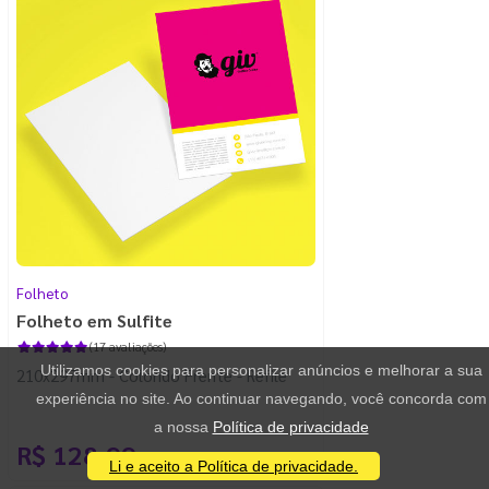
Folheto
Folheto em Sulfite
(17 avaliações)
Utilizamos cookies para personalizar anúncios e melhorar a sua
210x297mm - Colorido Frente - Refile
experiência no site. Ao continuar navegando, você concorda com
a nossa
Política de privacidade
R$ 128,99
/ 100 unidades
Li e aceito a Política de privacidade.