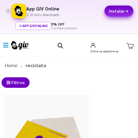
App GIV Online
Instalar
10 mil+ downloads
5% OFF
APPGIVONLINE
*verifique condições
Entre
ou cadastre-se
Home
reciclato
Filtros