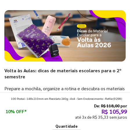
Volta às Aulas: dicas de materiais escolares para o 2º
semestre
Prepare a mochila, organize a rotina e descubra os materiais
que fazem toda diferença para começar o segundo
100 Postal - 148x210mm em Reciclato 240g - 4x4 - Sem Enobrecimento - Refile
(9298)
semestre com o pé direito. Confira!
De:
R$ 118,00
por
R$ 105,99
10% OFF*
até 3x de R$ 35,33 sem juros
Ver todos os posts
Quantidade