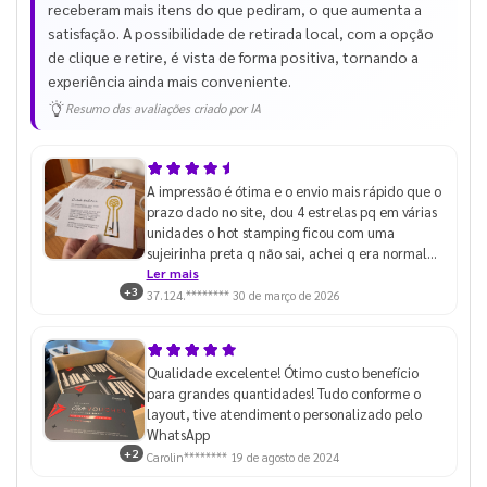
receberam mais itens do que pediram, o que aumenta a
satisfação. A possibilidade de retirada local, com a opção
de clique e retire, é vista de forma positiva, tornando a
experiência ainda mais conveniente.
Resumo das avaliações criado por IA
A impressão é ótima e o envio mais rápido que o
prazo dado no site, dou 4 estrelas pq em várias
unidades o hot stamping ficou com uma
sujeirinha preta q não sai, achei q era normal
até pegar algumas unidades que estava
Ler mais
+3
perfeito
37.124.********
30 de março de 2026
Qualidade excelente! Ótimo custo benefício
para grandes quantidades! Tudo conforme o
layout, tive atendimento personalizado pelo
WhatsApp
+2
Carolin********
19 de agosto de 2024