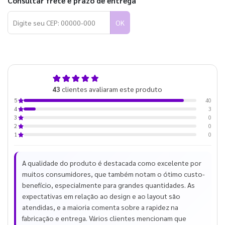
Consultar frete e prazo de entrega
OK
4,9
43
clientes avaliaram este produto
de 5
40
5
3
4
0
3
0
2
0
1
A qualidade do produto é destacada como excelente por
muitos consumidores, que também notam o ótimo custo-
benefício, especialmente para grandes quantidades. As
expectativas em relação ao design e ao layout são
atendidas, e a maioria comenta sobre a rapidez na
fabricação e entrega. Vários clientes mencionam que