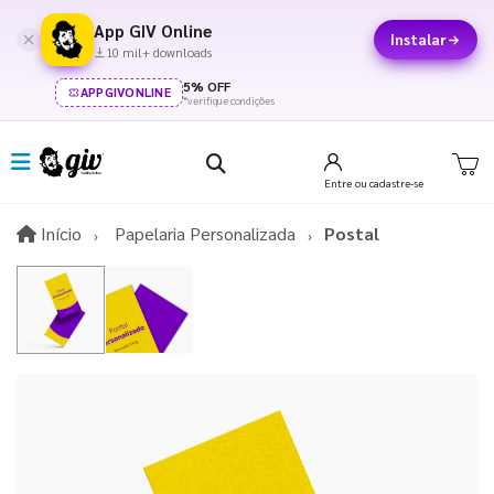
App GIV Online
Instalar
10 mil+ downloads
5% OFF
APPGIVONLINE
*verifique condições
Entre
ou cadastre-se
Início
Início
Papelaria Personalizada
Postal