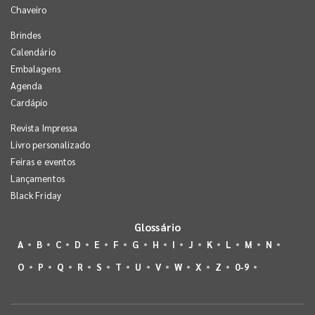
Chaveiro
Brindes
Calendário
Embalagens
Agenda
Cardápio
Revista Impressa
Livro personalizado
Feiras e eventos
Lançamentos
Black Friday
Glossário
A
B
C
D
E
F
G
H
I
J
K
L
M
N
O
P
Q
R
S
T
U
V
W
X
Z
0-9