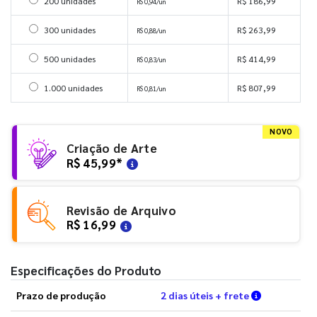
Selecionar 200 unidades
200 unidades
R$ 186,99
R$ 0,94/un
Selecionar 300 unidades
300 unidades
R$ 263,99
R$ 0,88/un
Selecionar 500 unidades
500 unidades
R$ 414,99
R$ 0,83/un
Selecionar 1000 unidades
1.000 unidades
R$ 807,99
R$ 0,81/un
NOVO
Criação de Arte
R$ 45,99
*
Revisão de Arquivo
R$ 16,99
Especificações do Produto
Verifique a
Prazo de produção
2 dias úteis + frete