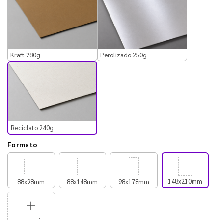
Kraft 280g
Perolizado 250g
Reciclato 240g
Formato
148x210mm
88x98mm
88x148mm
98x178mm