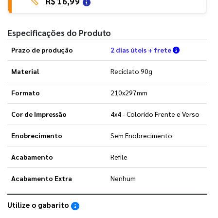
R$ 16,99
Especificações do Produto
Verifique a
Prazo de produção
2 dias úteis + frete
Material
Reciclato 90g
Formato
210x297mm
Cor de Impressão
4x4 - Colorido Frente e Verso
Enobrecimento
Sem Enobrecimento
Acabamento
Refile
Acabamento Extra
Nenhum
Utilize o gabarito
Saiba como utilizar os nossos gabaritos