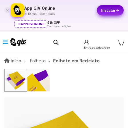
App GIV Online
Instalar
10 mil+ downloads
5% OFF
APPGIVONLINE
*verifique condições
Entre
ou cadastre-se
Início
Início
Folheto
Folheto em Reciclato