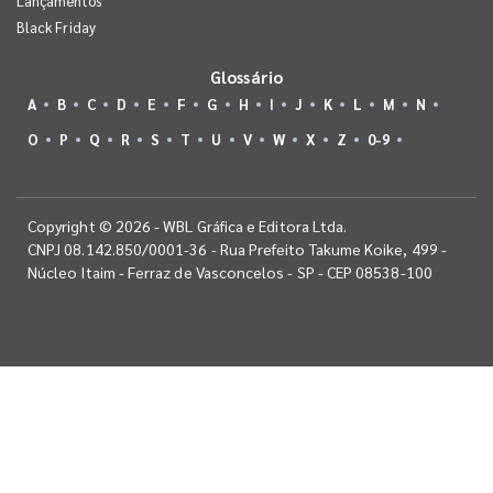
Lançamentos
Black Friday
Glossário
A
B
C
D
E
F
G
H
I
J
K
L
M
N
O
P
Q
R
S
T
U
V
W
X
Z
0-9
Copyright © 2026 - WBL Gráfica e Editora Ltda.
CNPJ 08.142.850/0001-36 - Rua Prefeito Takume Koike, 499 -
Núcleo Itaim - Ferraz de Vasconcelos - SP - CEP 08538-100