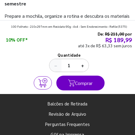
semestre
Prepare a mochila, organize a rotina e descubra os materiais
que fazem toda diferença para começar o segundo
100 Folheto - 210x297mm em Reciclato 90g - 4x4 - Sem Enobrecimento - Refile
(5375)
semestre com o pé direito. Confira!
De:
R$ 211,00
por
R$ 189,99
10% OFF*
até 3x de R$ 63,33 sem juros
Ver todos os posts
Quantidade
−
+
Comprar
Balcões de Retirada
Revisão de Arquivo
Perguntas Frequentes
GIV na Imprensa