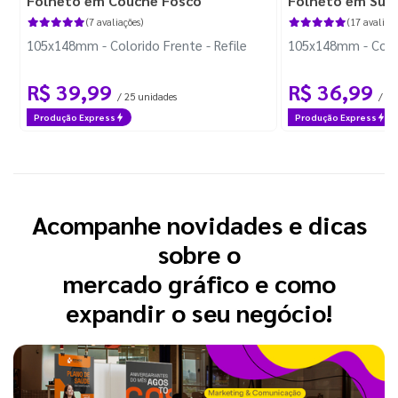
Folheto em Couché Fosco
Folheto em Sulf
(7 avaliações)
(17 avaliaçõ
105x148mm - Colorido Frente - Refile
105x148mm - Colori
R$ 39,99
R$ 36,99
/ 25 unidades
/ 25
Produção Express
Produção Express
Acompanhe novidades e dicas
sobre o
mercado gráfico e como
expandir o seu negócio!