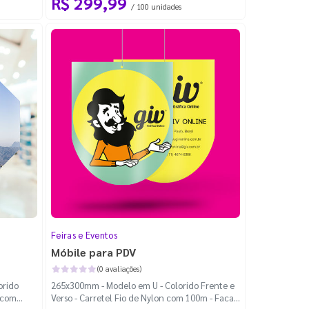
R$ 299,99
/ 100 unidades
Feiras e Eventos
Móbile para PDV
(0 avaliações)
orido
265x300mm - Modelo em U - Colorido Frente e
n com
Verso - Carretel Fio de Nylon com 100m - Faca