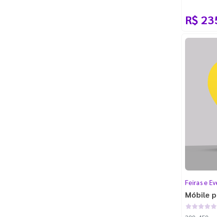
100m - Fac
R$ 23
Feiras e Ev
Móbile p