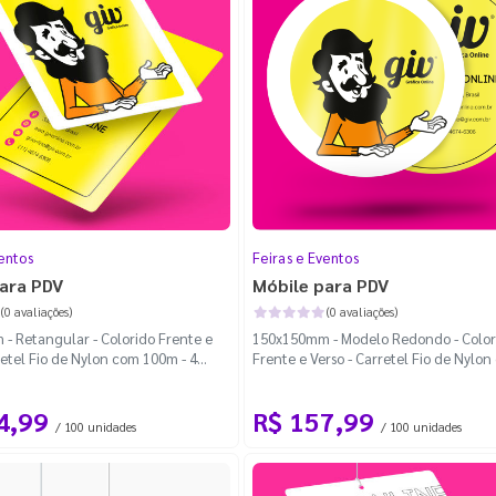
ndados
(2)
ado
(2)
)
entos
Feiras e Eventos
ara PDV
Móbile para PDV
(0 avaliações)
(0 avaliações)
- Retangular - Colorido Frente e
150x150mm - Modelo Redondo - Color
retel Fio de Nylon com 100m - 4
Frente e Verso - Carretel Fio de Nylo
redondados
100m - Faca Padrão
4,99
R$ 157,99
/ 100 unidades
/ 100 unidades