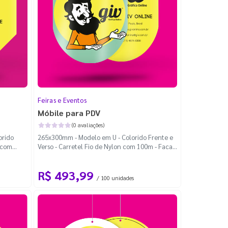
Feiras e Eventos
Móbile para PDV
(0 avaliações)
orido
265x300mm - Modelo em U - Colorido Frente e
n com
Verso - Carretel Fio de Nylon com 100m - Faca
Padrão
R$ 493,99
/ 100 unidades