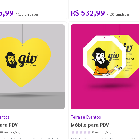
a Padrão
100m - Faca Padrão
5,99
R$ 532,99
/ 100 unidades
/ 100 unidades
entos
Feiras e Eventos
ara PDV
Móbile para PDV
(0 avaliações)
(0 avaliações)