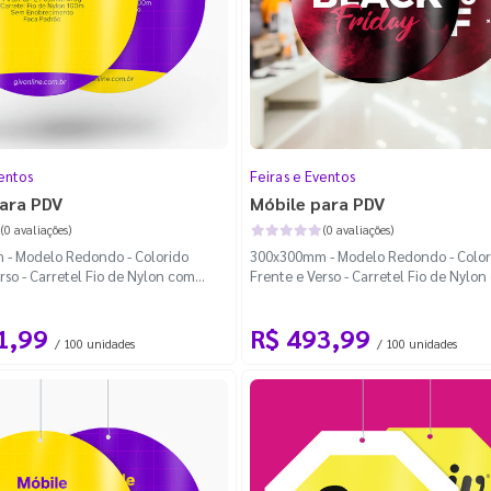
entos
Feiras e Eventos
ara PDV
Móbile para PDV
(0 avaliações)
(0 avaliações)
- Modelo Redondo - Colorido
300x300mm - Modelo Redondo - Color
rso - Carretel Fio de Nylon com
Frente e Verso - Carretel Fio de Nylo
a Padrão
100m - Faca Padrão
1,99
R$ 493,99
/ 100 unidades
/ 100 unidades