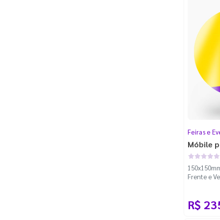
Feiras e Ev
Móbile p
150x150mm 
Frente e Ve
100m - Fac
R$ 23