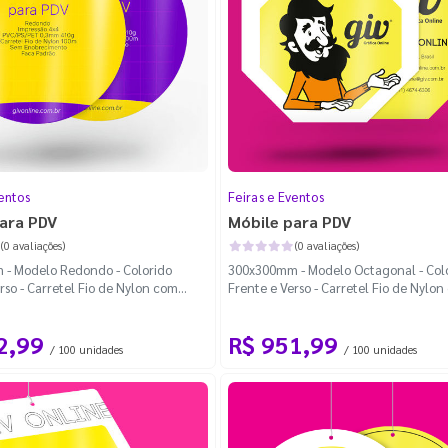
entos
Feiras e Eventos
ara PDV
Móbile para PDV
(0 avaliações)
(0 avaliações)
- Modelo Redondo - Colorido
300x300mm - Modelo Octagonal - Col
rso - Carretel Fio de Nylon com
Frente e Verso - Carretel Fio de Nylo
a Padrão
100m - Faca Padrão
2,99
R$ 951,99
/ 100 unidades
/ 100 unidades