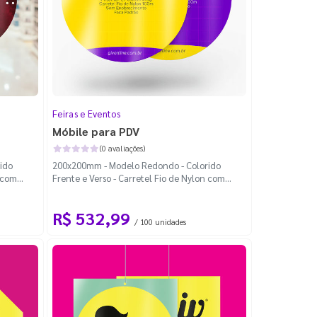
Feiras e Eventos
Móbile para PDV
(0 avaliações)
ido
200x200mm - Modelo Redondo - Colorido
n com
Frente e Verso - Carretel Fio de Nylon com
100m - Faca Padrão
R$ 532,99
/ 100 unidades