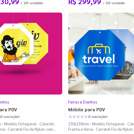
030,99
R$ 299,99
/ 100 unidades
/ 100 unidades
entos
Feiras e Eventos
ara PDV
Móbile para PDV
(0 avaliações)
(0 avaliações)
- Modelo Octagonal - Colorido
230x230mm - Modelo Octagonal - Col
rso - Carretel Fio de Nylon com
Frente e Verso - Carretel Fio de Nylo