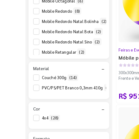
Mobile Octagonal
(6)
Mobile Redondo
(8)
Mobile Redondo Natal Bolinha
(2)
Mobile Redondo Natal Bota
(2)
Mobile Redondo Natal Sino
(2)
Feiras e Ev
Mobile Retangular
(2)
Móbile p
Material
−
300x300mm 
Couché 300g
(14)
Frente e Ve
100m - Fac
PVC/PS/PET Branco 0,3mm 410g
(14)
R$ 95
Cor
−
4x4
(28)
Formato
−