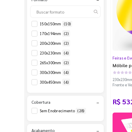
150x150mm
(10)
170x194mm
(2)
200x200mm
(2)
230x230mm
(4)
Feiras e Ev
265x300mm
(2)
Móbile p
300x300mm
(4)
230x230mm 
300x450mm
(4)
Frente e Ve
100m - Fac
R$ 53
Cobertura
−
Sem Enobrecimento
(28)
Acabamento
−