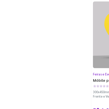
Feiras e Ev
Móbile p
300x450mm 
Frente e Ve
100m - Cor