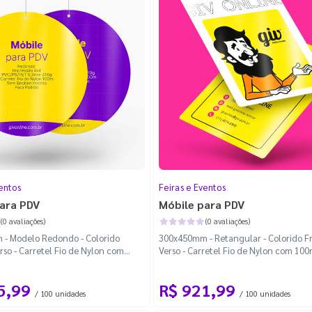
entos
Feiras e Eventos
ara PDV
Móbile para PDV
(0 avaliações)
(0 avaliações)
- Modelo Redondo - Colorido
300x450mm - Retangular - Colorido F
rso - Carretel Fio de Nylon com
Verso - Carretel Fio de Nylon com 100
a Padrão
Cantos Arredondados
5,99
R$ 921,99
/ 100 unidades
/ 100 unidades