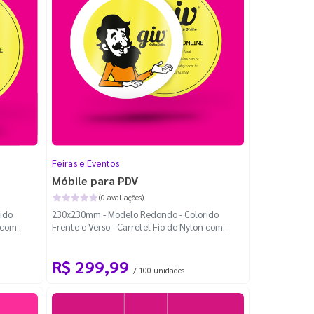
Feiras e Eventos
Móbile para PDV
(0 avaliações)
ido
230x230mm - Modelo Redondo - Colorido
n com
Frente e Verso - Carretel Fio de Nylon com
100m - Faca Padrão
R$ 299,99
/ 100 unidades