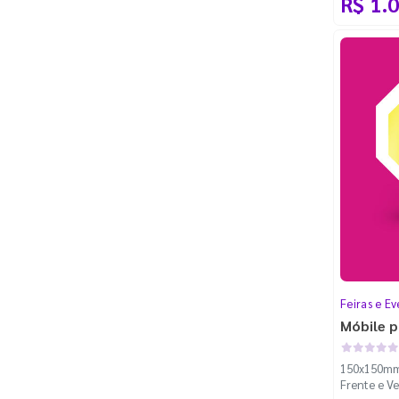
R$ 1.
Feiras e Ev
Móbile p
150x150mm 
Frente e Ve