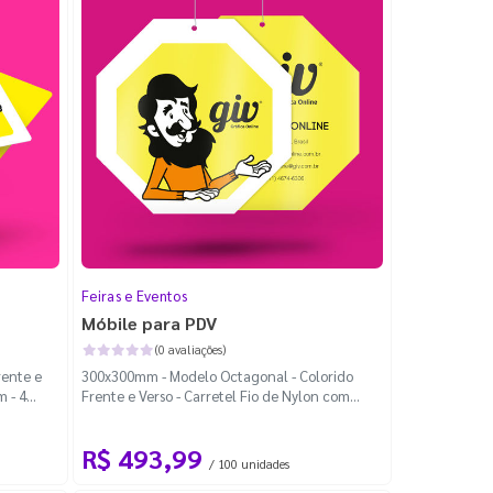
Feiras e Eventos
Móbile para PDV
(0 avaliações)
rente e
300x300mm - Modelo Octagonal - Colorido
m - 4
Frente e Verso - Carretel Fio de Nylon com
100m - Faca Padrão
R$ 493,99
/ 100 unidades