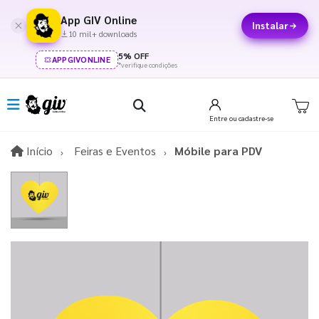
App GIV Online
Instalar
10 mil+ downloads
5% OFF
APPGIVONLINE
*verifique condições
Entre
ou cadastre-se
Início
Início
Feiras e Eventos
Móbile para PDV