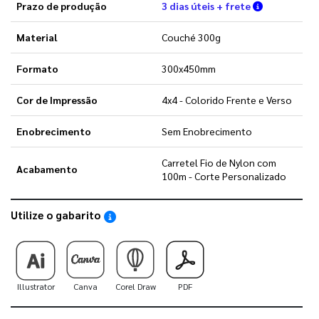
Verifique a
Prazo de produção
3 dias úteis + frete
Material
Couché 300g
Formato
300x450mm
Cor de Impressão
4x4 - Colorido Frente e Verso
Enobrecimento
Sem Enobrecimento
Carretel Fio de Nylon com
Acabamento
100m - Corte Personalizado
Utilize o gabarito
Saiba como utilizar os nossos gabaritos
Illustrator
Canva
Corel Draw
PDF