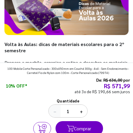
Volta às Aulas: dicas de materiais escolares para o 2º
semestre
Prepare a mochila, organize a rotina e descubra os materiais
100 Mobile Corte Personalizado - 300x450mm em Couché 300g - 4x4 - Sem Enobrecimento -
que fazem toda diferença para começar o segundo
Carretel Fio de Nylon com 100m - Corte Personalizado
(79974)
semestre com o pé direito. Confira!
De:
R$ 636,00
por
R$ 571,99
10% OFF*
até 3x de R$ 190,66 sem juros
Ver todos os posts
Quantidade
−
+
Comprar