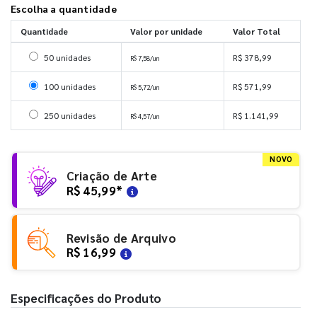
Escolha a quantidade
Quantidade
Valor por unidade
Valor Total
Selecionar 50 unidades
50 unidades
R$ 378,99
R$ 7,58/un
Selecionar 100 unidades
100 unidades
R$ 571,99
R$ 5,72/un
Selecionar 250 unidades
250 unidades
R$ 1.141,99
R$ 4,57/un
NOVO
Criação de Arte
R$ 45,99
*
Revisão de Arquivo
R$ 16,99
Especificações do Produto