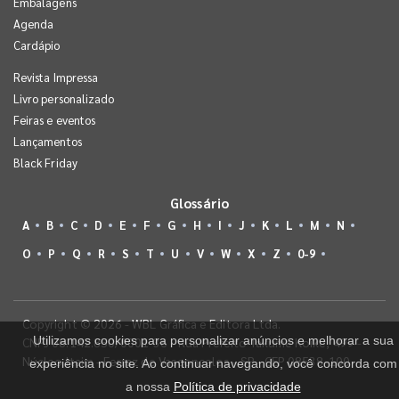
Embalagens
Agenda
Cardápio
Revista Impressa
Livro personalizado
Feiras e eventos
Lançamentos
Black Friday
Glossário
A
B
C
D
E
F
G
H
I
J
K
L
M
N
O
P
Q
R
S
T
U
V
W
X
Z
0-9
Copyright © 2026 - WBL Gráfica e Editora Ltda.
Utilizamos cookies para personalizar anúncios e melhorar a sua
CNPJ 08.142.850/0001-36 - Rua Prefeito Takume Koike, 499 -
Núcleo Itaim - Ferraz de Vasconcelos - SP - CEP 08538-100
experiência no site. Ao continuar navegando, você concorda com
a nossa
Política de privacidade