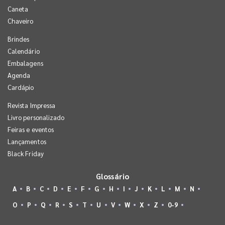
Caneta
Chaveiro
Brindes
Calendário
Embalagens
Agenda
Cardápio
Revista Impressa
Livro personalizado
Feiras e eventos
Lançamentos
Black Friday
Glossário
A
B
C
D
E
F
G
H
I
J
K
L
M
N
O
P
Q
R
S
T
U
V
W
X
Z
0-9