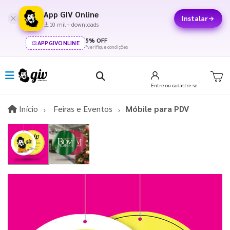
App GIV Online
Instalar
10 mil+ downloads
5% OFF
APPGIVONLINE
*verifique condições
Entre
ou cadastre-se
Início
Início
Feiras e Eventos
Móbile para PDV