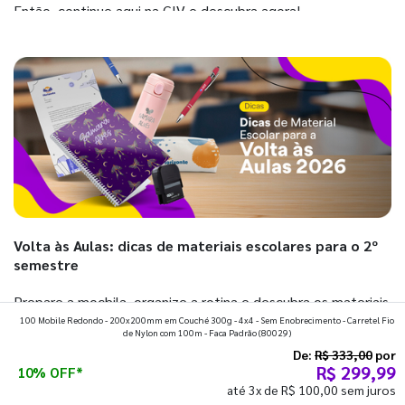
Então, continue aqui na GIV e descubra agora!
Volta às Aulas: dicas de materiais escolares para o 2º
semestre
Prepare a mochila, organize a rotina e descubra os materiais
100 Mobile Redondo - 200x200mm em Couché 300g - 4x4 - Sem Enobrecimento - Carretel Fio
que fazem toda diferença para começar o segundo
de Nylon com 100m - Faca Padrão
(80029)
semestre com o pé direito. Confira!
De:
R$ 333,00
por
R$ 299,99
10% OFF*
até 3x de R$ 100,00 sem juros