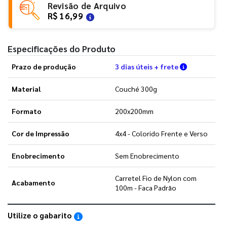
Revisão de Arquivo
R$ 16,99
Especificações do Produto
Verifique a
Prazo de produção
3 dias úteis + frete
Material
Couché 300g
Formato
200x200mm
Cor de Impressão
4x4 - Colorido Frente e Verso
Enobrecimento
Sem Enobrecimento
Carretel Fio de Nylon com
Acabamento
100m - Faca Padrão
Utilize o gabarito
Saiba como utilizar os nossos gabaritos