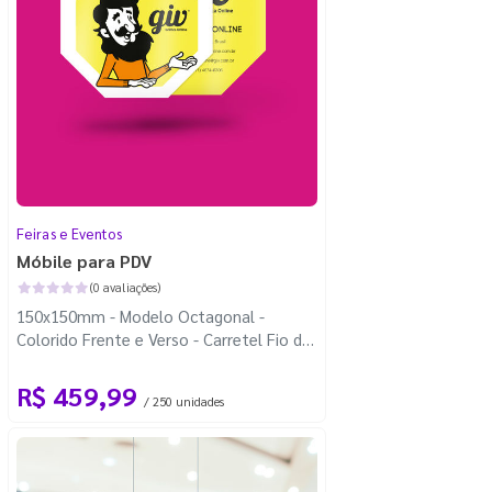
Feiras e Eventos
Móbile para PDV
(0 avaliações)
150x150mm - Modelo Octagonal -
Colorido Frente e Verso - Carretel Fio de
Nylon com 100m - Faca Padrão
R$ 459,99
/ 250 unidades