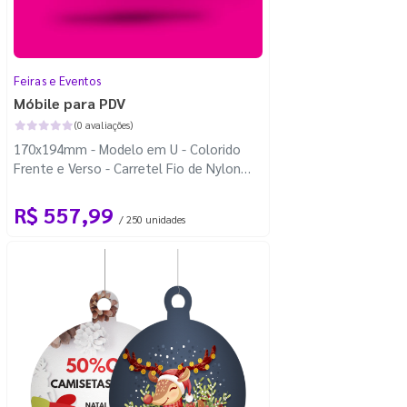
Feiras e Eventos
Móbile para PDV
(0 avaliações)
170x194mm - Modelo em U - Colorido
Frente e Verso - Carretel Fio de Nylon
com 100m - Faca Padrão
R$ 557,99
/ 250 unidades