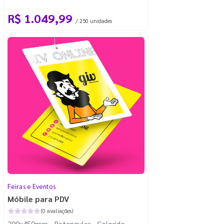
com 100m - Faca Padrão
R$ 1.049,99
/ 250 unidades
Feiras e Eventos
Móbile para PDV
(0 avaliações)
300x450mm - Retangular - Colorido