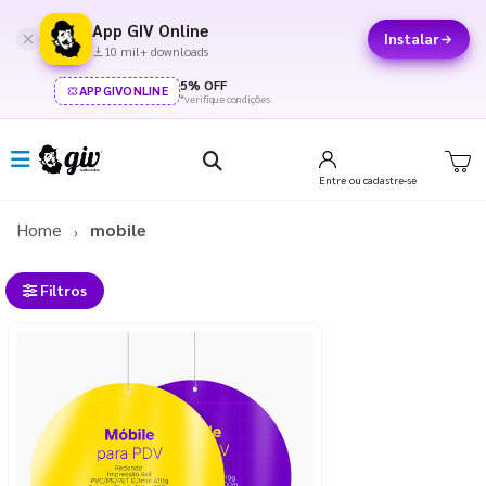
App GIV Online
Instalar
10 mil+ downloads
5% OFF
APPGIVONLINE
*verifique condições
Entre
ou cadastre-se
Home
mobile
Filtros