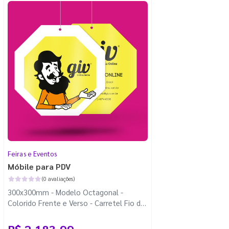
Feiras e Eventos
Móbile para PDV
(0 avaliações)
300x300mm - Modelo Octagonal -
Colorido Frente e Verso - Carretel Fio de
Nylon com 100m - Faca Padrão
R$ 2.183,99