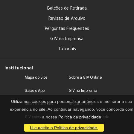
Balcões de Retirada
Revisão de Arquivo
Perguntas Frequentes
GIV na Imprensa
Tutoriais
Institucional
Mapa do Site
Sobre a GIV Online
Baixe o App
GIV na Imprensa
Utilizamos cookies para personalizar anúncios e melhorar a sua
Dicas e Tutoriais
Regulamento
experiência no site. Ao continuar navegando, você concorda com
GIV coins
Política de Privacidade
a nossa
Política de privacidade
Li e aceito a Política de privacidade.
Fale conosco
Blog