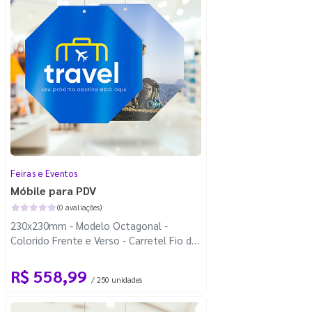
Feiras e Eventos
Móbile para PDV
(0 avaliações)
230x230mm - Modelo Octagonal -
Colorido Frente e Verso - Carretel Fio de
Nylon com 100m - Faca Padrão
R$ 558,99
/ 250 unidades