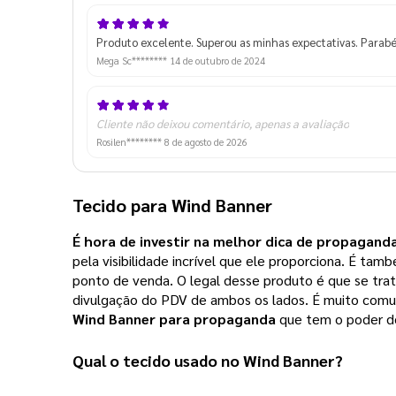
Produto excelente. Superou as minhas expectativas. Parabén
Mega Sc********
14 de outubro de 2024
Cliente não deixou comentário, apenas a avaliação
Rosilen********
8 de agosto de 2026
Tecido para Wind Banner
É hora de investir na melhor dica de propaganda
pela visibilidade incrível que ele proporciona.
É tamb
ponto de venda.
O legal desse produto é que se tr
divulgação do PDV de ambos os lados.
É muito com
Wind Banner para propaganda
que tem o poder de
Qual o tecido usado no Wind Banner?