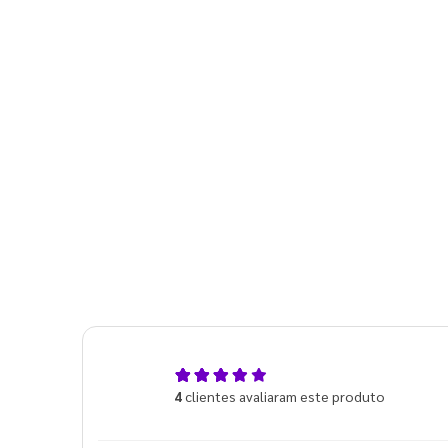
5,0
4
clientes avaliaram este produto
de 5