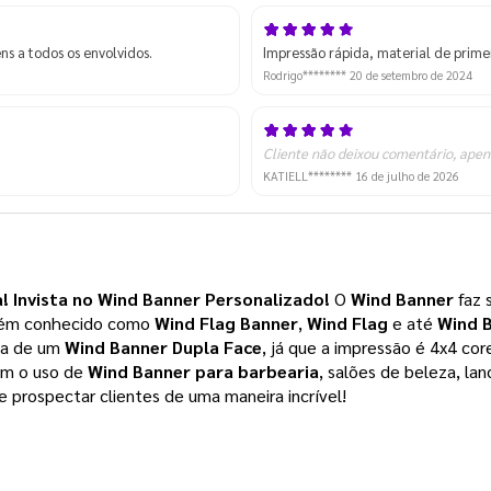
s a todos os envolvidos.
Impressão rápida, material de prim
Rodrigo********
20 de setembro de 2024
Cliente não deixou comentário, apen
KATIELL********
16 de julho de 2026
! Invista no Wind Banner Personalizado! 
O
Wind Banner
faz 
ém conhecido como
Wind Flag Banner
,
Wind Flag
e até
Wind 
ata de um
Wind Banner Dupla Face
, já que a impressão é 4x4 cor
um o uso de
Wind Banner para barbearia
, salões de beleza, la
 prospectar clientes de uma maneira incrível!