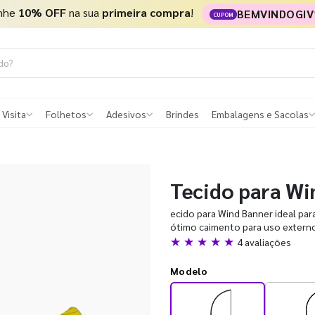
nhe
10% OFF
na sua
primeira compra
!
BEMVINDOGIV
CUPOM
 Visita
Folhetos
Adesivos
Brindes
Embalagens e Sacolas
Tecido para Wi
ecido para Wind Banner ideal par
ótimo caimento para uso externo
★ ★ ★ ★ ★
4 avaliações
Modelo