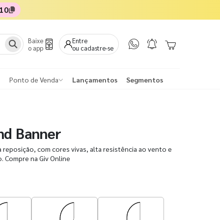
10
Baixe
Entre
o app
ou cadastre-se
Ponto de Venda
Lançamentos
Segmentos
nd Banner
a reposição, com cores vivas, alta resistência ao vento e
. Compre na Giv Online