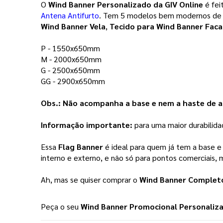
O 
Wind Banner Personalizado
 da 
GIV Online
 é fe
Antena Antifurto
. Tem 5 modelos bem modernos de W
Wind Banner Vela
, 
Tecido para Wind Banner Faca
P - 1550x650mm 
M - 2000x650mm
G - 2500x650mm
GG - 2900x650mm 
Obs.: Não acompanha a base e nem a haste de al
Informação importante:
para uma maior durabilida
Essa 
Flag Banner
é ideal para quem já tem a base e
interno e externo, e não só para pontos comerciais, m
Ah, mas se quiser comprar o 
Wind Banner Completo
Peça o seu
Wind Banner Promocional Personaliz