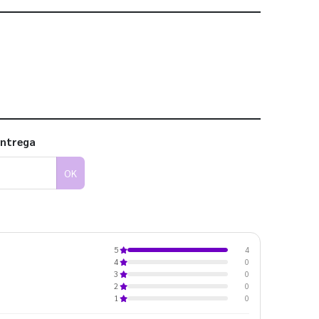
 utilizar os nossos gabaritos
entrega
OK
4
5
0
4
0
3
0
2
0
1