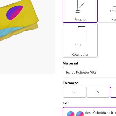
Ângulo
Fa
Retangular
Material
Formato
P
M
Cor
4×4 - Colorida na fre