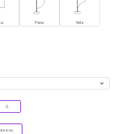
ca
Pena
Vela
G
nte e no