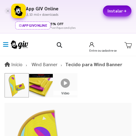
App GIV Online
Instalar
10 mil+ downloads
5% OFF
APPGIVONLINE
*verifique condições
Entre
ou cadastre-se
Início
Início
Wind Banner
Tecido para Wind Banner
Vídeo