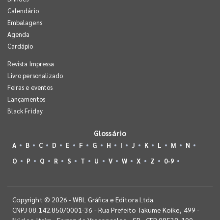
Calendário
Embalagens
Agenda
Cardápio
Revista Impressa
Livro personalizado
Feiras e eventos
Lançamentos
Black Friday
Glossário
A
B
C
D
E
F
G
H
I
J
K
L
M
N
O
P
Q
R
S
T
U
V
W
X
Z
0-9
Copyright © 2026 - WBL Gráfica e Editora Ltda.
CNPJ 08.142.850/0001-36 - Rua Prefeito Takume Koike, 499 -
Núcleo Itaim - Ferraz de Vasconcelos - SP - CEP 08538-100