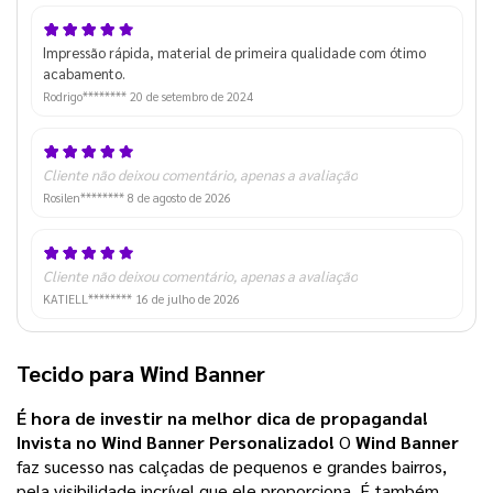
Impressão rápida, material de primeira qualidade com ótimo
acabamento.
Rodrigo********
20 de setembro de 2024
Cliente não deixou comentário, apenas a avaliação
Rosilen********
8 de agosto de 2026
Cliente não deixou comentário, apenas a avaliação
KATIELL********
16 de julho de 2026
Tecido para Wind Banner
É hora de investir na melhor dica de propaganda! 
Invista no Wind Banner Personalizado! 
O
Wind Banner
faz sucesso nas calçadas de pequenos e grandes bairros,
pela visibilidade incrível que ele proporciona.
É também