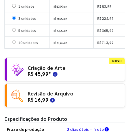
Selecionar 1 unidade
1 unidade
R$ 83,99
R$ 83,99/un
Selecionar 3 unidades
3 unidades
R$ 224,99
R$ 75,00/un
Selecionar 5 unidades
5 unidades
R$ 365,99
R$ 73,20/un
Selecionar 10 unidades
10 unidades
R$ 713,99
R$ 71,40/un
NOVO
Criação de Arte
R$ 45,99
*
Revisão de Arquivo
R$ 16,99
Especificações do Produto
Verifique a
Prazo de produção
2 dias úteis + frete