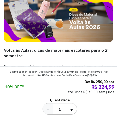
Volta às Aulas: dicas de materiais escolares para o 2º
semestre
Prepare a mochila, organize a rotina e descubra os materiais
3 Wind Banner Tecido P - Modelo Ângulo - 650x1550mm em Tecido Poliéster 98g - 4x4 -
que fazem toda diferença para começar o segundo
Impressão Ultra HD Sublimática - Dupla-Face Costurado
(56933)
semestre com o pé direito. Confira!
De:
R$ 250,00
por
R$ 224,99
10% OFF*
até 3x de R$ 75,00 sem juros
Ver todos os posts
Quantidade
−
+