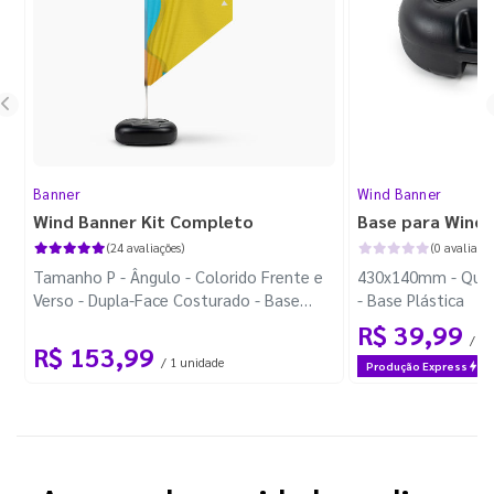
Banner
Wind Banner
Wind Banner Kit Completo
Base para Wind 
(24 avaliações)
(0 avaliaçõe
Tamanho P - Ângulo - Colorido Frente e
430x140mm - Quad
Verso - Dupla-Face Costurado - Base
- Base Plástica
Plástica - Haste Desmontável Curva
R$ 39,99
/ 1 
R$ 153,99
/ 1 unidade
Produção Express