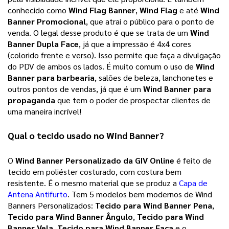
conhecido como
Wind Flag Banner
,
Wind Flag
e até
Wind
Banner Promocional
, que atrai o público para o ponto de
venda.
O legal desse produto é que se trata de um
Wind
Banner Dupla Face
, já que a impressão é 4x4 cores
(colorido frente e verso). Isso permite que faça a divulgação
do PDV de ambos os lados.
É muito comum o uso de
Wind
Banner para barbearia
, salões de beleza, lanchonetes e
outros pontos de vendas, já que é um
Wind Banner para
propaganda
que tem o poder de prospectar clientes de
uma maneira incrível!
Qual o tecido usado no Wind Banner?
O 
Wind Banner Personalizado
 da 
GIV Online
 é feito de 
tecido em poliéster costurado, com costura bem 
resistente. É o mesmo material que se produz a
Capa de
Antena Antifurto
. Tem 5 modelos bem modernos de Wind 
Banners Personalizados: 
Tecido para Wind Banner Pena
, 
Tecido para Wind Banner Ângulo
, 
Tecido para Wind 
Banner Vela
, 
Tecido para Wind Banner Faca
 e o 