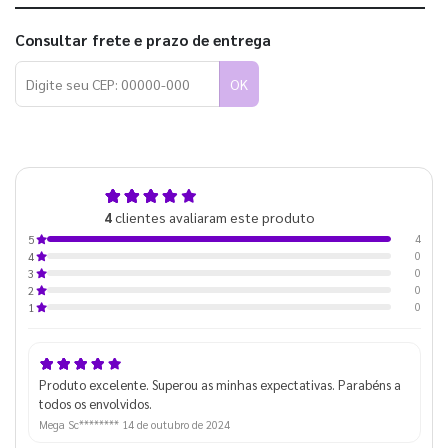
Consultar frete e prazo de entrega
OK
5,0
4
clientes avaliaram este produto
de 5
4
5
0
4
0
3
0
2
0
1
Produto excelente. Superou as minhas expectativas. Parabéns a
todos os envolvidos.
Mega Sc********
14 de outubro de 2024