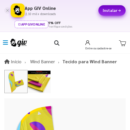
App GIV Online
Instalar
10 mil+ downloads
5% OFF
APPGIVONLINE
*verifique condições
Entre
ou cadastre-se
Início
Início
Wind Banner
Tecido para Wind Banner