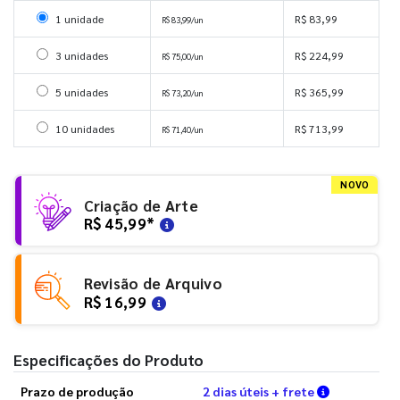
Selecionar 1 unidade
1 unidade
R$ 83,99
R$ 83,99/un
Selecionar 3 unidades
3 unidades
R$ 224,99
R$ 75,00/un
Selecionar 5 unidades
5 unidades
R$ 365,99
R$ 73,20/un
Selecionar 10 unidades
10 unidades
R$ 713,99
R$ 71,40/un
NOVO
Criação de Arte
R$ 45,99
*
Revisão de Arquivo
R$ 16,99
Especificações do Produto
Verifique a
Prazo de produção
2 dias úteis + frete