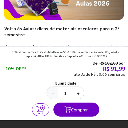
Volta às Aulas: dicas de materiais escolares para o 2º
semestre
Prepare a mochila, organize a rotina e descubra os materiais
1 Wind Banner Tecido P - Modelo Pena - 650x1550mm em Tecido Poliéster 98g - 4x4 -
que fazem toda diferença para começar o segundo
Impressão Ultra HD Sublimática - Dupla-Face Costurado
(105021)
semestre com o pé direito. Confira!
De:
R$ 102,00
por
R$ 91,99
10% OFF*
até 3x de R$ 30,66 sem juros
Ver todos os posts
Quantidade
−
+
Comprar