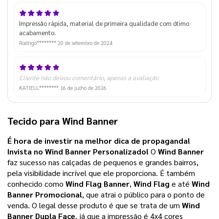
Impressão rápida, material de primeira qualidade com ótimo
acabamento.
Rodrigo********
20 de setembro de 2024
Cliente não deixou comentário, apenas a avaliação
KATIELL********
16 de julho de 2026
Tecido para Wind Banner
É hora de investir na melhor dica de propaganda! 
Invista no Wind Banner Personalizado! 
O
Wind Banner
faz sucesso nas calçadas de pequenos e grandes bairros,
pela visibilidade incrível que ele proporciona.
É também
conhecido como
Wind Flag Banner
,
Wind Flag
e até
Wind
Banner Promocional
, que atrai o público para o ponto de
venda.
O legal desse produto é que se trata de um
Wind
Banner Dupla Face
, já que a impressão é 4x4 cores