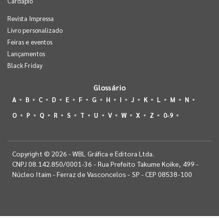
Cardápio
Revista Impressa
Livro personalizado
Feiras e eventos
Lançamentos
Black Friday
Glossário
A
B
C
D
E
F
G
H
I
J
K
L
M
N
O
P
Q
R
S
T
U
V
W
X
Z
0-9
Copyright © 2026 - WBL Gráfica e Editora Ltda.
CNPJ 08.142.850/0001-36 - Rua Prefeito Takume Koike, 499 -
Núcleo Itaim - Ferraz de Vasconcelos - SP - CEP 08538-100