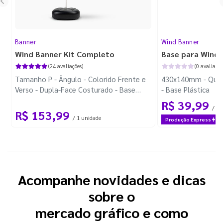
Banner
Wind Banner
Wind Banner Kit Completo
Base para Wind 
(24 avaliações)
(0 avaliaçõe
Tamanho P - Ângulo - Colorido Frente e
430x140mm - Quad
Verso - Dupla-Face Costurado - Base
- Base Plástica
Plástica - Haste Desmontável Curva
R$ 39,99
/ 1 
R$ 153,99
/ 1 unidade
Produção Express
Acompanhe novidades e dicas
sobre o
mercado gráfico e como