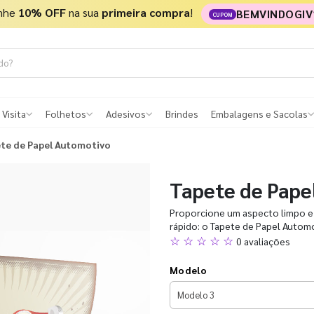
nhe
10% OFF
na sua
primeira compra
!
BEMVINDOGIV
CUPOM
 Visita
Folhetos
Adesivos
Brindes
Embalagens e Sacolas
te de Papel Automotivo
Tapete de Pape
Proporcione um aspecto limpo e 
rápido: o Tapete de Papel Autom
☆ ☆ ☆ ☆ ☆
0 avaliações
Modelo