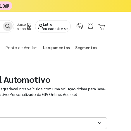
10
Baixe
Entre
o app
ou cadastre-se
Ponto de Venda
Lançamentos
Segmentos
l Automotivo
agradável nos veículos com uma solução ótima para lava-
otivo Personalizado da GIV Online. Acesse!