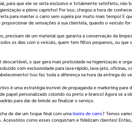
l, para que ele se sinta exclusivo e totalmente satisfeito, não 
gienização e pleno capricho! 
Por isso, chegou a hora de conhece
feita para manter o carro sem sujeira por muito mais tempo! E q
e proporcionar de sensações à sua clientela, quando o veículo fo
ns, precisam de um material que garanta a conservação da limpe
a todos os dias com o veículo, quem tem filhos pequenos, ou que
descartável, o que gera mais praticidade na higienização e org
uzido com exclusividade para lava-rápido, lava-jato, oficinas, c
abelecimento! Isso faz toda a diferença na hora da entrega do v
tivo é uma estratégia incrível de propaganda e marketing para d
de papel personalizado colorido ou preto e branco! Agora se a i
rão para dar de brinde ao finalizar o serviço.
 acha de dar um toque final com uma
lixeira de carro
? Temos varied
 Acessórios como esses conquistam e fidelizam clientes! Então