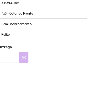
315x445mm
4x0 - Colorido Frente
Sem Enobrecimento
Refile
entrega
OK