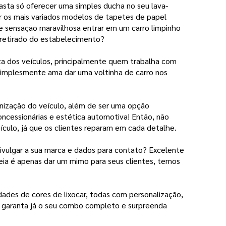
basta só oferecer uma simples ducha no seu lava-
r os mais variados modelos de tapetes de papel
ue sensação maravilhosa entrar em um carro limpinho
r retirado do estabelecimento?
za dos veículos, principalmente quem trabalha com
 simplesmente ama dar uma voltinha de carro nos
anização do veículo, além de ser uma opção
oncessionárias e estética automotiva! Então, não
eículo, já que os clientes reparam em cada detalhe.
ivulgar a sua marca e dados para contato? Excelente
deia é apenas dar um mimo para seus clientes, temos
ades de cores de lixocar, todas com personalização,
, garanta já o seu combo completo e surpreenda