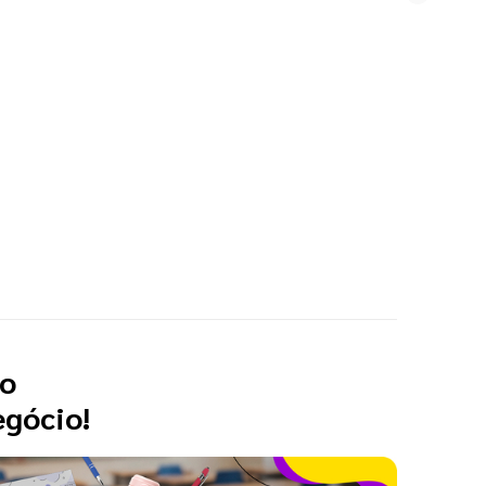
 o
egócio!