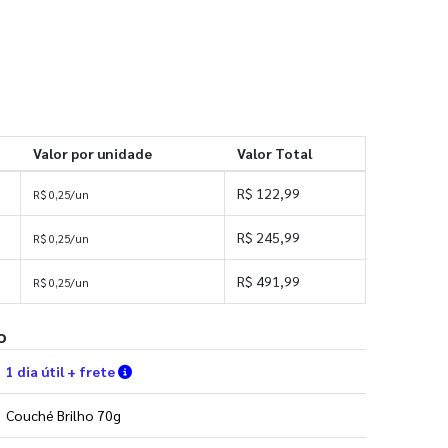
Valor por unidade
Valor Total
R$ 122,99
R$ 0,25/un
R$ 245,99
R$ 0,25/un
R$ 491,99
R$ 0,25/un
o
Verifique as condições de entrega
1 dia útil + frete
Couché Brilho 70g