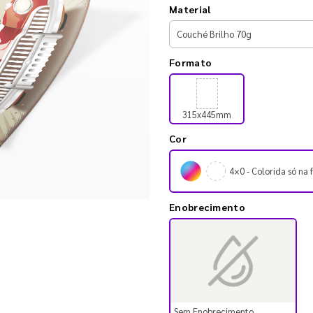
Material
Formato
315x445mm
Cor
4×0 - Colorida só na 
Enobrecimento
Sem Enobrecimento