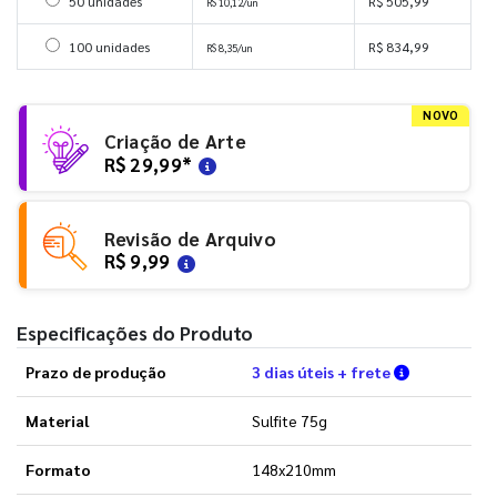
Selecionar 50 unidades
50 unidades
R$ 505,99
R$ 10,12/un
Selecionar 100 unidades
100 unidades
R$ 834,99
R$ 8,35/un
NOVO
Criação de Arte
R$ 29,99
*
Revisão de Arquivo
R$ 9,99
Especificações do Produto
Verifique a
Prazo de produção
3 dias úteis + frete
Material
Sulfite 75g
Formato
148x210mm