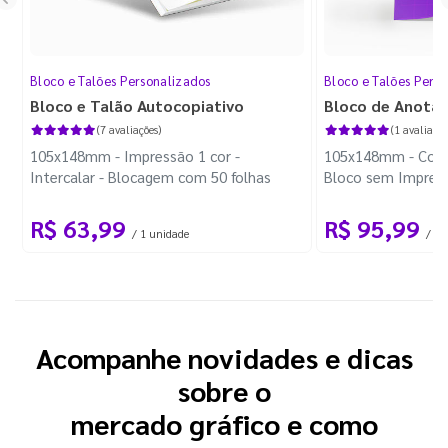
Bloco e Talões Personalizados
Bloco e Talões Pers
Bloco e Talão Autocopiativo
Bloco de Anota
(7 avaliações)
(1 avaliação
105x148mm - Impressão 1 cor -
105x148mm - Color
Intercalar - Blocagem com 50 folhas
Bloco sem Impress
Wire-o Preto
R$ 63,99
R$ 95,99
/ 1 unidade
/ 10
Acompanhe novidades e dicas
sobre o
mercado gráfico e como