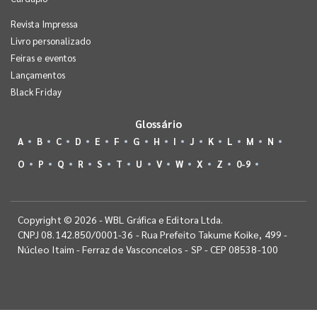
Revista Impressa
Livro personalizado
Feiras e eventos
Lançamentos
Black Friday
Glossário
A
B
C
D
E
F
G
H
I
J
K
L
M
N
O
P
Q
R
S
T
U
V
W
X
Z
0-9
Copyright © 2026 - WBL Gráfica e Editora Ltda.
CNPJ 08.142.850/0001-36 - Rua Prefeito Takume Koike, 499 -
Núcleo Itaim - Ferraz de Vasconcelos - SP - CEP 08538-100