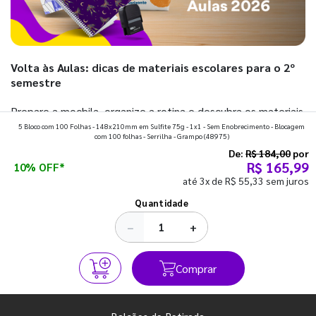
Volta às Aulas: dicas de materiais escolares para o 2º
semestre
Prepare a mochila, organize a rotina e descubra os materiais
5 Bloco com 100 Folhas - 148x210mm em Sulfite 75g - 1x1 - Sem Enobrecimento - Blocagem
que fazem toda diferença para começar o segundo
com 100 folhas - Serrilha - Grampo
(48975)
semestre com o pé direito. Confira!
De:
R$ 184,00
por
R$ 165,99
10% OFF*
até 3x de R$ 55,33 sem juros
Ver todos os posts
Quantidade
−
+
Comprar