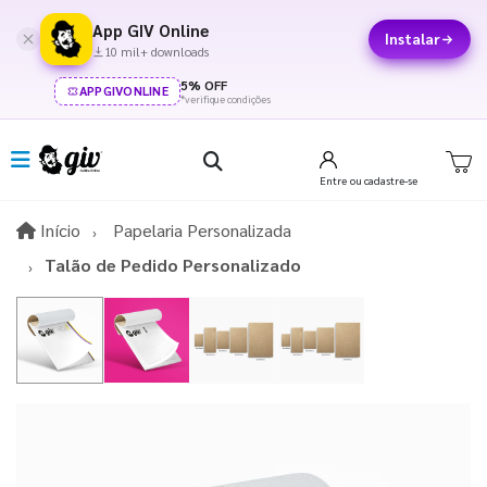
App GIV Online
Instalar
10 mil+ downloads
5% OFF
APPGIVONLINE
*verifique condições
Entre
ou cadastre-se
Início
Início
Papelaria Personalizada
Talão de Pedido Personalizado