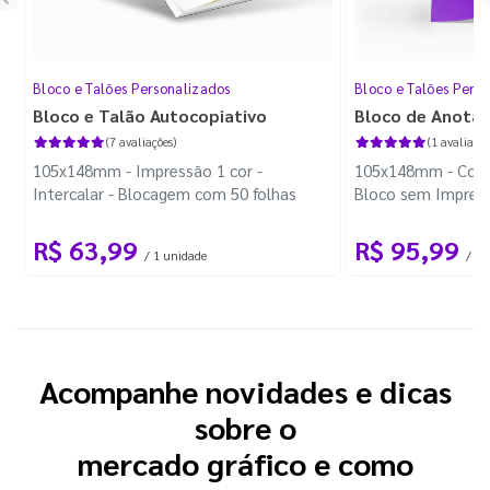
Bloco e Talões Personalizados
Bloco e Talões Pers
Bloco e Talão Autocopiativo
Bloco de Anota
(7 avaliações)
(1 avaliação
105x148mm - Impressão 1 cor -
105x148mm - Color
Intercalar - Blocagem com 50 folhas
Bloco sem Impress
Wire-o Preto
R$ 63,99
R$ 95,99
/ 1 unidade
/ 10
Acompanhe novidades e dicas
sobre o
mercado gráfico e como