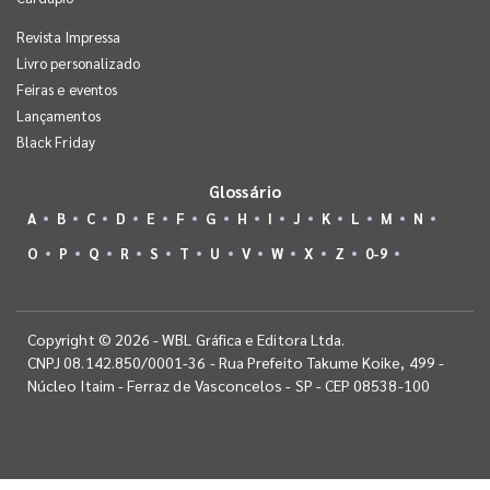
Revista Impressa
Livro personalizado
Feiras e eventos
Lançamentos
Black Friday
Glossário
A
B
C
D
E
F
G
H
I
J
K
L
M
N
O
P
Q
R
S
T
U
V
W
X
Z
0-9
Copyright © 2026 - WBL Gráfica e Editora Ltda.
CNPJ 08.142.850/0001-36 - Rua Prefeito Takume Koike, 499 -
Núcleo Itaim - Ferraz de Vasconcelos - SP - CEP 08538-100