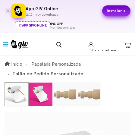
App GIV Online
Instalar
10 mil+ downloads
5% OFF
APPGIVONLINE
*verifique condições
Entre
ou cadastre-se
Início
Início
Papelaria Personalizada
Talão de Pedido Personalizado