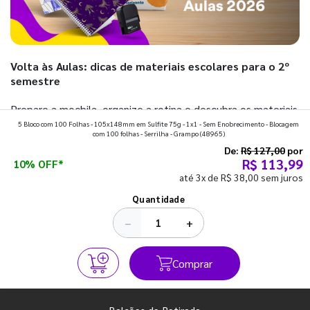
Volta às Aulas: dicas de materiais escolares para o 2º
semestre
Prepare a mochila, organize a rotina e descubra os materiais
5 Bloco com 100 Folhas - 105x148mm em Sulfite 75g - 1x1 - Sem Enobrecimento - Blocagem
que fazem toda diferença para começar o segundo
com 100 folhas - Serrilha - Grampo
(48965)
semestre com o pé direito. Confira!
De:
R$ 127,00
por
R$ 113,99
10% OFF*
até 3x de R$ 38,00 sem juros
Ver todos os posts
Quantidade
−
+
Comprar