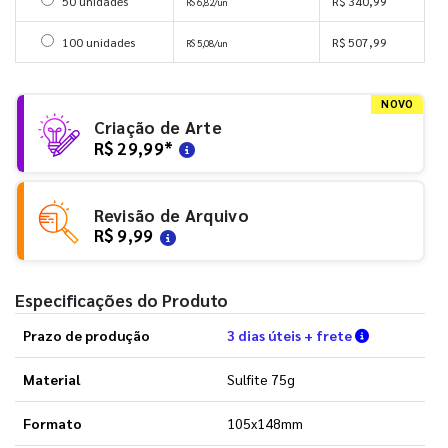
Selecionar 50 unidades
50 unidades
R$ 340,99
R$ 6,82/un
Selecionar 100 unidades
100 unidades
R$ 507,99
R$ 5,08/un
NOVO
Criação de Arte
R$ 29,99
*
Revisão de Arquivo
R$ 9,99
Especificações do Produto
Verifique a
Prazo de produção
3 dias úteis + frete
Material
Sulfite 75g
Formato
105x148mm