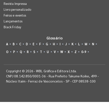
Revista Impressa
Livro personalizado
Feiras e eventos
Lançamentos
Black Friday
Glossário
A
B
C
D
E
F
G
H
I
J
K
L
M
N
O
P
Q
R
S
T
U
V
W
X
Z
0-9
Copyright © 2026 - WBL Gráfica e Editora Ltda.
CNPJ 08.142.850/0001-36 - Rua Prefeito Takume Koike, 499 -
Núcleo Itaim - Ferraz de Vasconcelos - SP - CEP 08538-100