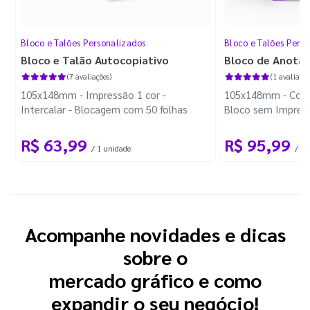
Bloco e Talões Personalizados
Bloco e Talões Pers
Bloco e Talão Autocopiativo
Bloco de Anota
(7 avaliações)
(1 avaliação
105x148mm - Impressão 1 cor -
105x148mm - Color
Intercalar - Blocagem com 50 folhas
Bloco sem Impress
Wire-o Preto
R$ 63,99
R$ 95,99
/ 1 unidade
/ 10
Acompanhe novidades e dicas
sobre o
mercado gráfico e como
expandir o seu negócio!