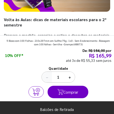
Volta às Aulas: dicas de materiais escolares para o 2º
semestre
Prepare a mochila, organize a rotina e descubra os materiais
5 Bloco com 100 Folhas - 210x297mm em Sulfite 75g - 1x0 - Sem Enobrecimento - Blocagem
que fazem toda diferença para começar o segundo
com 100 folhas - Serrilha - Grampo
(48873)
semestre com o pé direito. Confira!
De:
R$ 184,00
por
R$ 165,99
10% OFF*
até 3x de R$ 55,33 sem juros
Ver todos os posts
Quantidade
−
+
Comprar
Balcões de Retirada