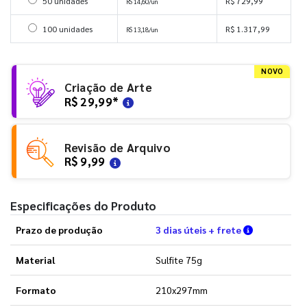
Selecionar 50 unidades
50 unidades
R$ 729,99
R$ 14,60/un
Selecionar 100 unidades
100 unidades
R$ 1.317,99
R$ 13,18/un
NOVO
Criação de Arte
R$ 29,99
*
Revisão de Arquivo
R$ 9,99
Especificações do Produto
Verifique a
Prazo de produção
3 dias úteis + frete
Material
Sulfite 75g
Formato
210x297mm