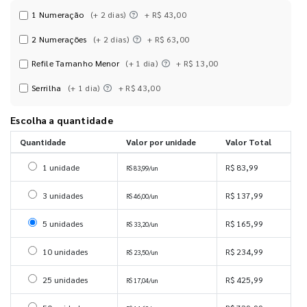
1 Numeração
(+ 2 dias)
+ R$ 43,00
2 Numerações
(+ 2 dias)
+ R$ 63,00
Refile Tamanho Menor
(+ 1 dia)
+ R$ 13,00
Serrilha
(+ 1 dia)
+ R$ 43,00
Escolha a quantidade
Quantidade
Valor por unidade
Valor Total
Selecionar 1 unidade
1 unidade
R$ 83,99
R$ 83,99/un
Selecionar 3 unidades
3 unidades
R$ 137,99
R$ 46,00/un
Selecionar 5 unidades
5 unidades
R$ 165,99
R$ 33,20/un
Selecionar 10 unidades
10 unidades
R$ 234,99
R$ 23,50/un
Selecionar 25 unidades
25 unidades
R$ 425,99
R$ 17,04/un