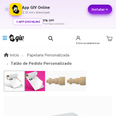
App GIV Online
Instalar
10 mil+ downloads
5% OFF
APPGIVONLINE
*verifique condições
Entre
ou cadastre-se
Início
Início
Papelaria Personalizada
Talão de Pedido Personalizado