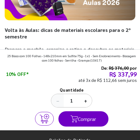
Volta às Aulas: dicas de materiais escolares para o 2º
semestre
Prepare a mochila, organize a rotina e descubra os materiais
25 Bloco com 100 Folhas - 148x210mm em Sulfite 75g - 1x1 - Sem Enobrecimento - Blocagem
que fazem toda diferença para começar o segundo
com 100 folhas - Serrilha - Grampo
(10417)
semestre com o pé direito. Confira!
De:
R$ 376,00
por
R$ 337,99
10% OFF*
até 3x de R$ 112,66 sem juros
Ver todos os posts
Quantidade
−
+
Comprar