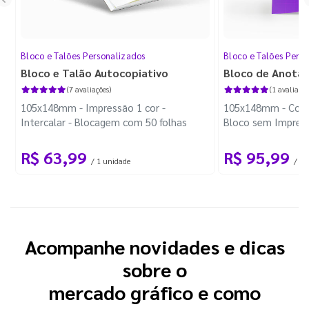
Bloco e Talões Personalizados
Bloco e Talões Pers
Bloco e Talão Autocopiativo
Bloco de Anota
(7 avaliações)
(1 avaliação
105x148mm - Impressão 1 cor -
105x148mm - Color
Intercalar - Blocagem com 50 folhas
Bloco sem Impress
Wire-o Preto
R$ 63,99
R$ 95,99
/ 1 unidade
/ 10
Acompanhe novidades e dicas
sobre o
mercado gráfico e como