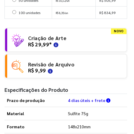
Selecionar 50 unidades
50 unidades
R$ 505,99
R$ 10,12/un
Selecionar 100 unidades
100 unidades
R$ 834,99
R$ 8,35/un
NOVO
Criação de Arte
R$ 29,99
*
Revisão de Arquivo
R$ 9,99
Especificações do Produto
Verifique a
Prazo de produção
4 dias úteis + frete
Material
Sulfite 75g
Formato
148x210mm