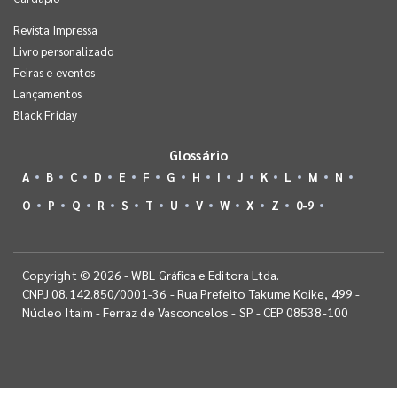
Revista Impressa
Livro personalizado
Feiras e eventos
Lançamentos
Black Friday
Glossário
A
B
C
D
E
F
G
H
I
J
K
L
M
N
O
P
Q
R
S
T
U
V
W
X
Z
0-9
Copyright © 2026 - WBL Gráfica e Editora Ltda.
CNPJ 08.142.850/0001-36 - Rua Prefeito Takume Koike, 499 -
Núcleo Itaim - Ferraz de Vasconcelos - SP - CEP 08538-100