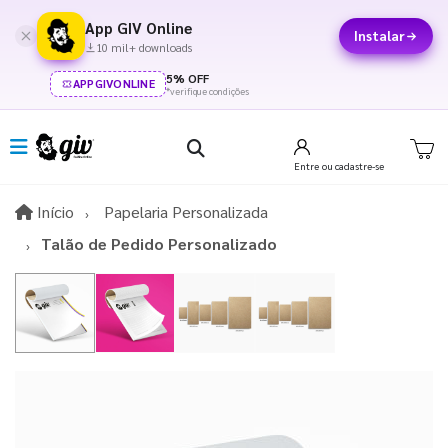
App GIV Online
Instalar
10 mil+ downloads
5% OFF
APPGIVONLINE
*verifique condições
Entre
ou cadastre-se
Início
Início
Papelaria Personalizada
Talão de Pedido Personalizado