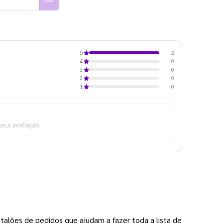
2
5
0
4
0
3
0
2
0
1
as a avaliação
talões de pedidos que ajudam a fazer toda a lista de 