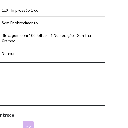
1x0 - Impressão 1 cor
Sem Enobrecimento
Blocagem com 100 folhas - 1 Numeração - Serrilha -
Grampo
Nenhum
 utilizar os nossos gabaritos
entrega
OK