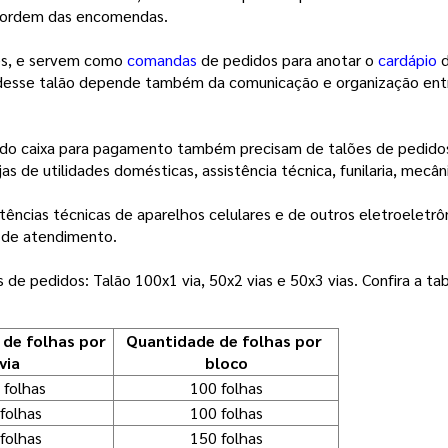
a ordem das encomendas.
tes, e servem como
comandas
de pedidos para anotar o
cardápio
 desse talão depende também da comunicação e organização entr
o caixa para pagamento também precisam de talões de pedidos p
jas de utilidades domésticas, assistência técnica, funilaria, mecân
stências técnicas de aparelhos celulares e de outros eletroeletrô
e de atendimento.
de pedidos: Talão 100x1 via, 50x2 vias e 50x3 vias. Confira a tab
de folhas por 
Quantidade de folhas por 
via
bloco
 folhas
100 folhas
folhas
100 folhas
folhas
150 folhas