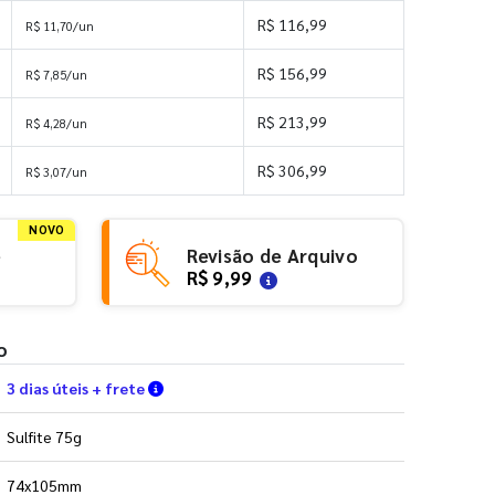
R$ 116,99
R$ 11,70/un
R$ 156,99
R$ 7,85/un
R$ 213,99
R$ 4,28/un
R$ 306,99
R$ 3,07/un
NOVO
e
Revisão de Arquivo
R$ 9,99
o
Verifique as condições de entrega
3 dias úteis + frete
Sulfite 75g
74x105mm