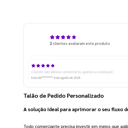
5,0
2
clientes avaliaram este produto
de 5
Cliente não deixou comentário, apenas a avaliação
Evanild********
4 de agosto de 2026
Talão de Pedido Personalizado
A solução ideal para aprimorar o seu fluxo 
Todo comerciante precisa investir em meios que agili