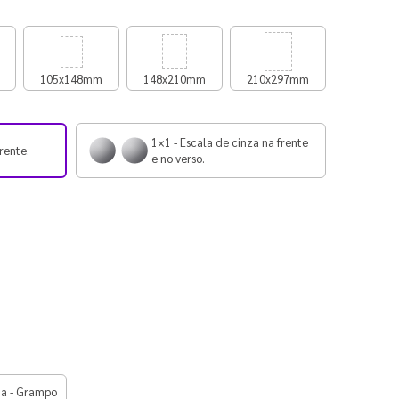
105x148mm
148x210mm
210x297mm
1×1 - Escala de cinza na frente
rente.
e no verso.
ha - Grampo