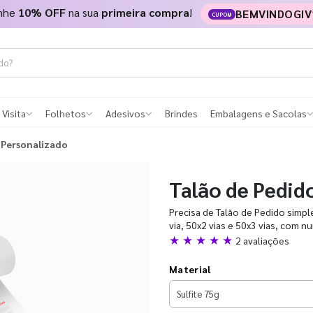
nhe
10% OFF
na sua
primeira compra
!
BEMVINDOGIV
CUPOM
 Visita
Folhetos
Adesivos
Brindes
Embalagens e Sacolas
 Personalizado
Talão de Pedid
Precisa de Talão de Pedido simp
via, 50x2 vias e 50x3 vias, com n
★ ★ ★ ★ ★
2 avaliações
Material