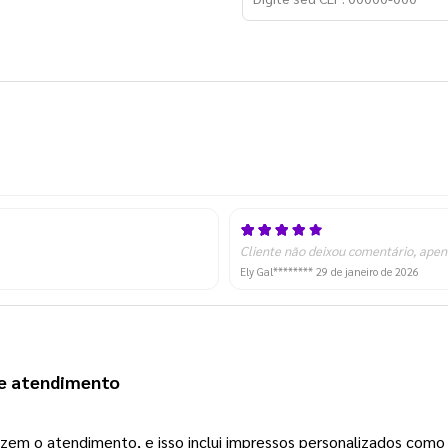
Cliente não deixou comentário, apen
Ely Gal********
29 de janeiro de 2026
de atendimento 
zem o atendimento, e isso inclui impressos personalizados como 