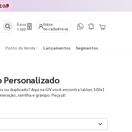
10
Baixe
Entre
o app
ou cadastre-se
Ponto de Venda
Lançamentos
Segmentos
o Personalizado
les ou duplicado? Aqui na GIV você encontra talões 100x1
umeração, serrilha e grampo. Peça já!