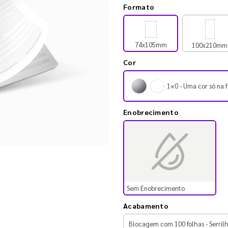
Formato
74x105mm
100x210mm
Cor
1×0 - Uma cor só na f
Enobrecimento
Sem Enobrecimento
Acabamento
Blocagem com 100 folhas - Serril