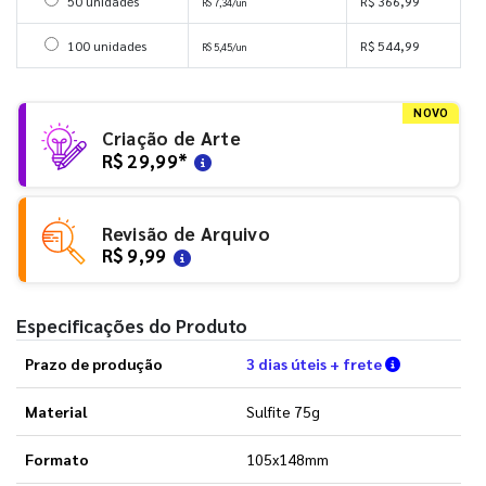
Selecionar 50 unidades
50 unidades
R$ 366,99
R$ 7,34/un
Selecionar 100 unidades
100 unidades
R$ 544,99
R$ 5,45/un
NOVO
Criação de Arte
R$ 29,99
*
Revisão de Arquivo
R$ 9,99
Especificações do Produto
Verifique a
Prazo de produção
3 dias úteis + frete
Material
Sulfite 75g
Formato
105x148mm