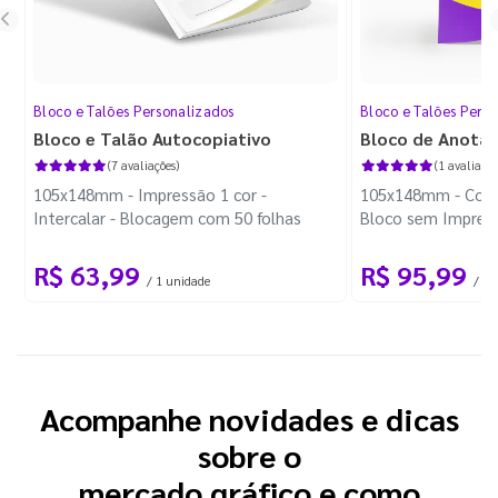
Bloco e Talões Personalizados
Bloco e Talões Pers
Bloco e Talão Autocopiativo
Bloco de Anota
(7 avaliações)
(1 avaliação
105x148mm - Impressão 1 cor -
105x148mm - Color
Intercalar - Blocagem com 50 folhas
Bloco sem Impress
Wire-o Preto
R$ 63,99
R$ 95,99
/ 1 unidade
/ 10
Acompanhe novidades e dicas
sobre o
mercado gráfico e como