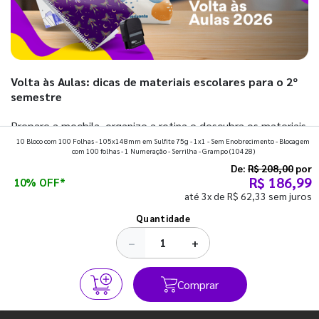
Volta às Aulas: dicas de materiais escolares para o 2º
semestre
Prepare a mochila, organize a rotina e descubra os materiais
10 Bloco com 100 Folhas - 105x148mm em Sulfite 75g - 1x1 - Sem Enobrecimento - Blocagem
que fazem toda diferença para começar o segundo
com 100 folhas - 1 Numeração - Serrilha - Grampo
(10428)
semestre com o pé direito. Confira!
De:
R$ 208,00
por
R$ 186,99
10% OFF*
até 3x de R$ 62,33 sem juros
Ver todos os posts
Quantidade
−
+
Comprar