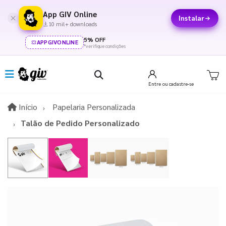
App GIV Online
Instalar
10 mil+ downloads
5% OFF
APPGIVONLINE
*verifique condições
Entre
ou cadastre-se
Início
Início
Papelaria Personalizada
Talão de Pedido Personalizado