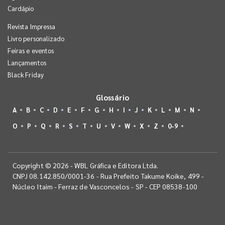
Cardápio
Revista Impressa
Livro personalizado
Feiras e eventos
Lançamentos
Black Friday
Glossário
A
B
C
D
E
F
G
H
I
J
K
L
M
N
O
P
Q
R
S
T
U
V
W
X
Z
0-9
Copyright © 2026 - WBL Gráfica e Editora Ltda.
CNPJ 08.142.850/0001-36 - Rua Prefeito Takume Koike, 499 -
Núcleo Itaim - Ferraz de Vasconcelos - SP - CEP 08538-100