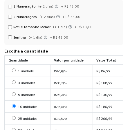
1 Numeração
(+ 2 dias)
+ R$ 43,00
2 Numerações
(+ 2 dias)
+ R$ 63,00
Refile Tamanho Menor
(+ 1 dia)
+ R$ 13,00
Serrilha
(+ 1 dia)
+ R$ 43,00
Escolha a quantidade
Quantidade
Valor por unidade
Valor Total
Selecionar 1 unidade
1 unidade
R$ 86,99
R$ 86,99/un
Selecionar 3 unidades
3 unidades
R$ 108,99
R$ 36,33/un
Selecionar 5 unidades
5 unidades
R$ 130,99
R$ 26,20/un
Selecionar 10 unidades
10 unidades
R$ 186,99
R$ 18,70/un
Selecionar 25 unidades
25 unidades
R$ 266,99
R$ 10,68/un