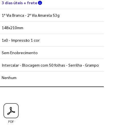
Verifique as condições de entrega
3 dias úteis + frete
1ª Via Branca - 2ª Via Amarela 53g
148x210mm
1x0 - Impressão 1 cor
Sem Enobrecimento
Intercalar - Blocagem com 50 folhas - Serrilha - Grampo
Nenhum
 utilizar os nossos gabaritos
PDF