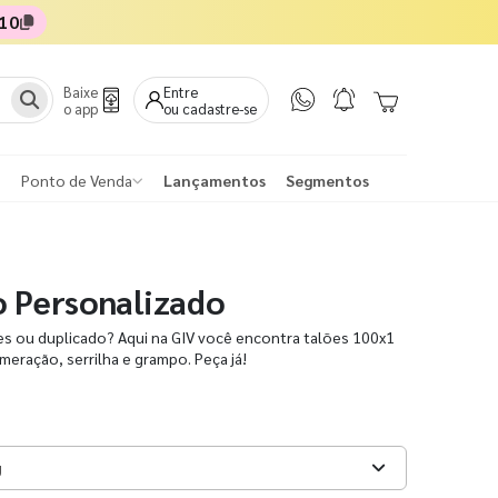
10
Baixe
Entre
o app
ou cadastre-se
Ponto de Venda
Lançamentos
Segmentos
o Personalizado
les ou duplicado? Aqui na GIV você encontra talões 100x1
umeração, serrilha e grampo. Peça já!