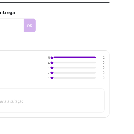
entrega
OK
2
5
0
4
0
3
0
2
0
1
as a avaliação