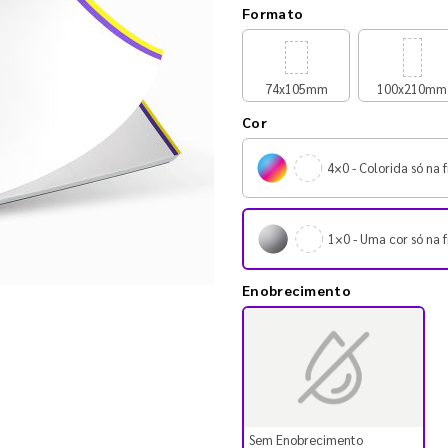
Formato
74x105mm
100x210mm
Cor
4×0 - Colorida só na f
1×0 - Uma cor só na f
Enobrecimento
Sem Enobrecimento