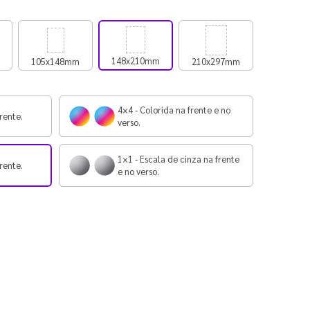
148x210mm
105x148mm
210x297mm
4×4 - Colorida na frente e no
rente.
verso.
1×1 - Escala de cinza na frente
rente.
e no verso.