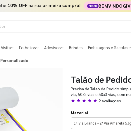
nhe
10% OFF
na sua
primeira compra
!
BEMVINDOGIV
CUPOM
 Visita
Folhetos
Adesivos
Brindes
Embalagens e Sacolas
 Personalizado
Talão de Pedid
Precisa de Talão de Pedido simp
via, 50x2 vias e 50x3 vias, com n
★ ★ ★ ★ ★
2 avaliações
Material