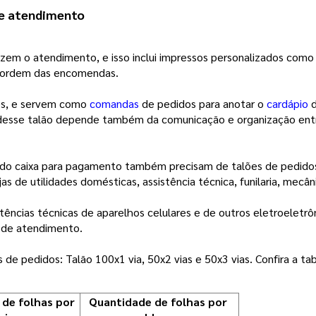
de atendimento 
zem o atendimento, e isso inclui impressos personalizados como 
a ordem das encomendas.
tes, e servem como
comandas
de pedidos para anotar o
cardápio
 desse talão depende também da comunicação e organização entr
o caixa para pagamento também precisam de talões de pedidos p
jas de utilidades domésticas, assistência técnica, funilaria, mecân
stências técnicas de aparelhos celulares e de outros eletroeletrô
e de atendimento.
de pedidos: Talão 100x1 via, 50x2 vias e 50x3 vias. Confira a tab
de folhas por 
Quantidade de folhas por 