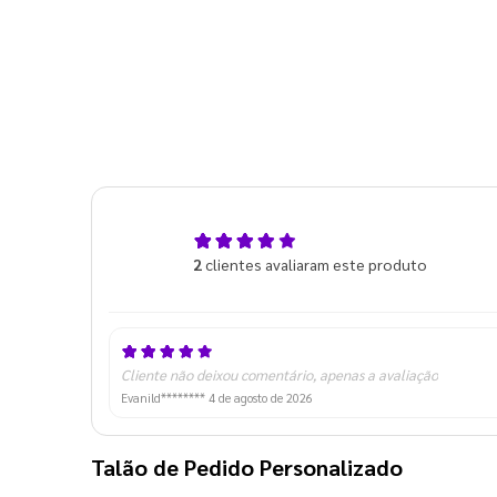
5,0
2
clientes avaliaram este produto
de 5
Cliente não deixou comentário, apenas a avaliação
Evanild********
4 de agosto de 2026
Talão de Pedido Personalizado