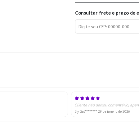
Consultar frete e prazo de 
Cliente não deixou comentário, apen
Ely Gal********
29 de janeiro de 2026