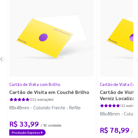
Cartão de Visita com Brilho
Cartão de Visita Cor
Cartão de Visita em Couché Brilho
Cartão de Visit
Verniz Localiza
(312 avaliações)
(12 avaliaçõ
88x48mm - Colorido Frente - Refile
88x48mm - Colorido
R$ 33,99
/ 50 unidades
R$ 78,99
/ 50
Produção Express