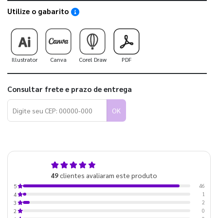
Utilize o gabarito
Saiba como utilizar os nossos gabaritos
Illustrator
Canva
Corel Draw
PDF
Consultar frete e prazo de entrega
OK
4,9
49
clientes avaliaram este produto
de 5
46
5
1
4
2
3
0
2