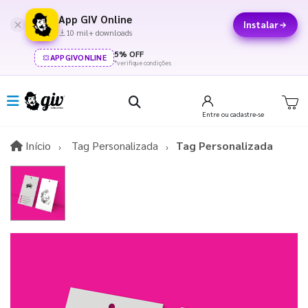
App GIV Online
Instalar
10 mil+ downloads
5% OFF
APPGIVONLINE
*verifique condições
Entre
ou cadastre-se
Início
Início
Tag Personalizada
Tag Personalizada