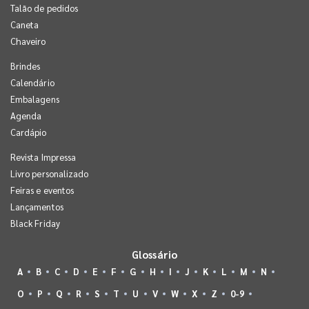
Talão de pedidos
Caneta
Chaveiro
Brindes
Calendário
Embalagens
Agenda
Cardápio
Revista Impressa
Livro personalizado
Feiras e eventos
Lançamentos
Black Friday
Glossário
A
B
C
D
E
F
G
H
I
J
K
L
M
N
O
P
Q
R
S
T
U
V
W
X
Z
0-9