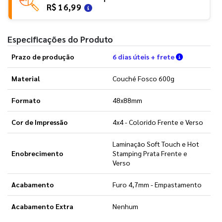
R$ 16,99
Especificações do Produto
Verifique a
Prazo de produção
6 dias úteis + frete
Material
Couché Fosco 600g
Formato
48x88mm
Cor de Impressão
4x4 - Colorido Frente e Verso
Laminação Soft Touch e Hot
Enobrecimento
Stamping Prata Frente e
Verso
Acabamento
Furo 4,7mm - Empastamento
Acabamento Extra
Nenhum