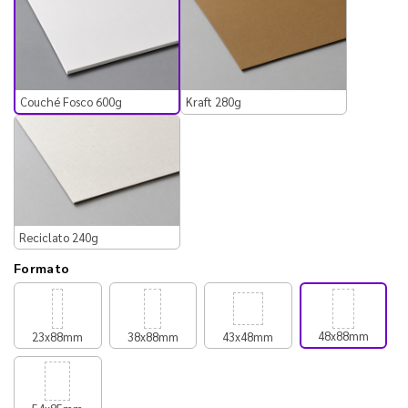
Couché Fosco 600g
Kraft 280g
Reciclato 240g
Formato
48x88mm
23x88mm
38x88mm
43x48mm