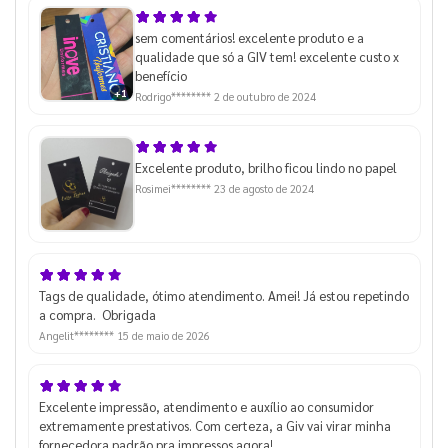
sem comentários! excelente produto e a
qualidade que só a GIV tem! excelente custo x
benefício
+1
Rodrigo********
2 de outubro de 2024
Excelente produto, brilho ficou lindo no papel
Rosimei********
23 de agosto de 2024
Tags de qualidade, ótimo atendimento. Amei! Já estou repetindo
a compra. Obrigada
Angelit********
15 de maio de 2026
Excelente impressão, atendimento e auxílio ao consumidor
extremamente prestativos. Com certeza, a Giv vai virar minha
fornecedora padrão pra impressos agora!