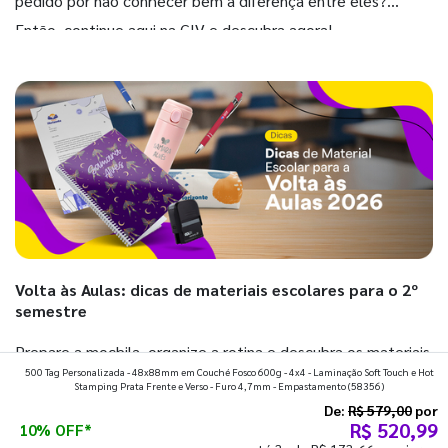
pedido por não conhecer bem a diferença entre eles?
Então, continue aqui na GIV e descubra agora!
Volta às Aulas: dicas de materiais escolares para o 2º
semestre
Prepare a mochila, organize a rotina e descubra os materiais
500 Tag Personalizada - 48x88mm em Couché Fosco 600g - 4x4 - Laminação Soft Touch e Hot
que fazem toda diferença para começar o segundo
Stamping Prata Frente e Verso - Furo 4,7mm - Empastamento
(58356)
semestre com o pé direito. Confira!
De:
R$ 579,00
por
R$ 520,99
10% OFF*