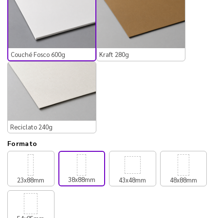
Couché Fosco 600g
Kraft 280g
Reciclato 240g
Formato
38x88mm
23x88mm
43x48mm
48x88mm