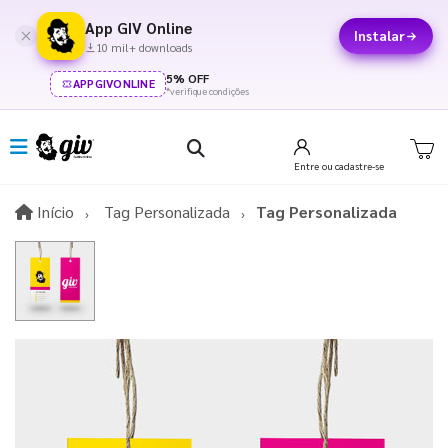
App GIV Online
Instalar
10 mil+ downloads
5% OFF
APPGIVONLINE
*verifique condições
Entre
ou cadastre-se
Início
Início
Tag Personalizada
Tag Personalizada