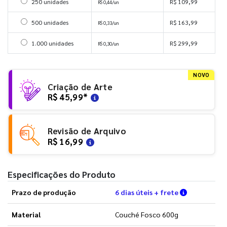
Selecionar 250 unidades
250 unidades
R$ 109,99
R$ 0,44/un
Selecionar 500 unidades
500 unidades
R$ 163,99
R$ 0,33/un
Selecionar 1000 unidades
1.000 unidades
R$ 299,99
R$ 0,30/un
NOVO
Criação de Arte
R$ 45,99
*
Revisão de Arquivo
R$ 16,99
Especificações do Produto
Verifique a
Prazo de produção
6 dias úteis + frete
Material
Couché Fosco 600g