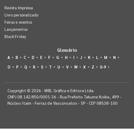
Revista Impressa
Livro personalizado
Feiras e eventos
Lançamentos
Black Friday
Glossário
A
B
C
D
E
F
G
H
I
J
K
L
M
N
O
P
Q
R
S
T
U
V
W
X
Z
0-9
Copyright © 2026 - WBL Gráfica e Editora Ltda.
CNPJ 08.142.850/0001-36 - Rua Prefeito Takume Koike, 499 -
Núcleo Itaim - Ferraz de Vasconcelos - SP - CEP 08538-100