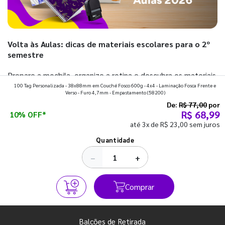
Volta às Aulas: dicas de materiais escolares para o 2º
semestre
Prepare a mochila, organize a rotina e descubra os materiais
100 Tag Personalizada - 38x88mm em Couché Fosco 600g - 4x4 - Laminação Fosca Frente e
que fazem toda diferença para começar o segundo
Verso - Furo 4,7mm - Empastamento
(58200)
semestre com o pé direito. Confira!
De:
R$ 77,00
por
R$ 68,99
10% OFF*
até 3x de R$ 23,00 sem juros
Ver todos os posts
Quantidade
−
+
Comprar
Balcões de Retirada