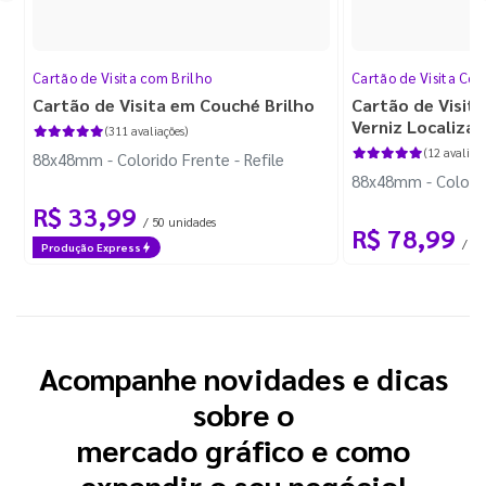
Cartão de Visita com Brilho
Cartão de Visita Cor
Cartão de Visita em Couché Brilho
Cartão de Visit
Verniz Localiza
(311 avaliações)
(12 avaliaçõ
88x48mm - Colorido Frente - Refile
88x48mm - Colorido
R$ 33,99
/ 50 unidades
R$ 78,99
/ 50
Produção Express
Acompanhe novidades e dicas
sobre o
mercado gráfico e como
expandir o seu negócio!