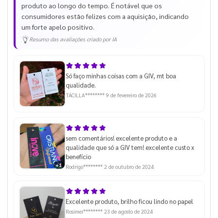
produto ao longo do tempo. É notável que os
consumidores estão felizes com a aquisição, indicando
um forte apelo positivo.
Resumo das avaliações criado por IA
Só faço minhas coisas com a GIV, mt boa
qualidade.
TÁCILLA********
9 de fevereiro de 2026
sem comentários! excelente produto e a
qualidade que só a GIV tem! excelente custo x
benefício
+1
Rodrigo********
2 de outubro de 2024
Excelente produto, brilho ficou lindo no papel
Rosimei********
23 de agosto de 2024