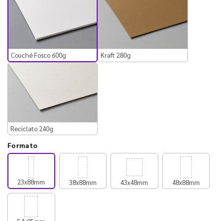
Couché Fosco 600g
Kraft 280g
Reciclato 240g
Formato
23x88mm
38x88mm
43x48mm
48x88mm