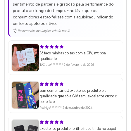
sentimento de parceria e gratidão pela performance do
produto ao longo do tempo. É notável que os
consumidores estão felizes com a aquisição, indicando
um forte apelo positivo.
Resumo das avaliações criado por IA
Só faço minhas coisas com a GIV, mt boa
qualidade.
TÁCILLA********
9 de fevereiro de 2026
sem comentários! excelente produto e a
qualidade que só a GIV tem! excelente custo x
benefício
+1
Rodrigo********
2 de outubro de 2024
Excelente produto, brilho ficou lindo no papel