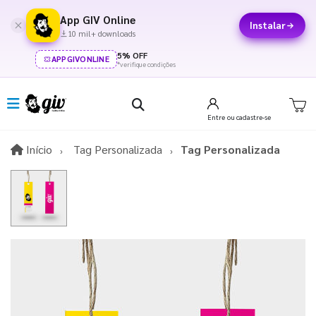
App GIV Online
Instalar
10 mil+ downloads
5% OFF
APPGIVONLINE
*verifique condições
Entre
ou cadastre-se
Início
Início
Tag Personalizada
Tag Personalizada