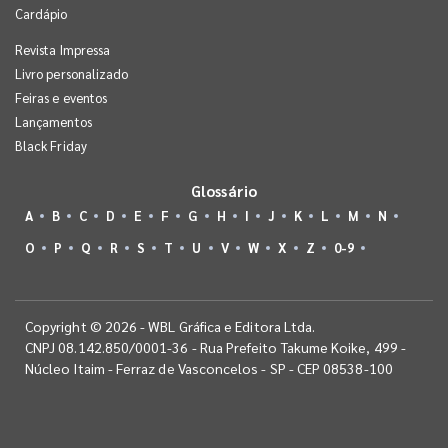
Cardápio
Revista Impressa
Livro personalizado
Feiras e eventos
Lançamentos
Black Friday
Glossário
A
B
C
D
E
F
G
H
I
J
K
L
M
N
O
P
Q
R
S
T
U
V
W
X
Z
0-9
Copyright © 2026 - WBL Gráfica e Editora Ltda.
CNPJ 08.142.850/0001-36 - Rua Prefeito Takume Koike, 499 -
Núcleo Itaim - Ferraz de Vasconcelos - SP - CEP 08538-100