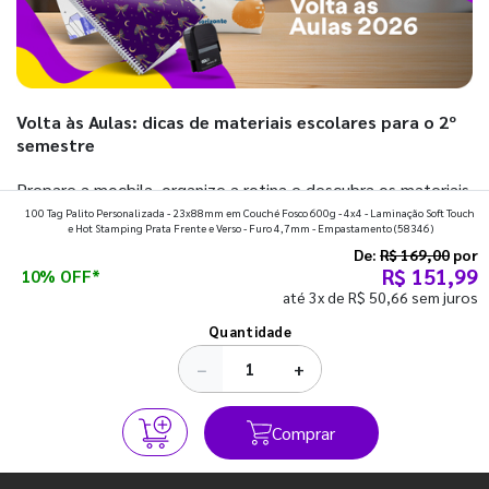
Volta às Aulas: dicas de materiais escolares para o 2º
semestre
Prepare a mochila, organize a rotina e descubra os materiais
100 Tag Palito Personalizada - 23x88mm em Couché Fosco 600g - 4x4 - Laminação Soft Touch
que fazem toda diferença para começar o segundo
e Hot Stamping Prata Frente e Verso - Furo 4,7mm - Empastamento
(58346)
semestre com o pé direito. Confira!
De:
R$ 169,00
por
R$ 151,99
10% OFF*
até 3x de R$ 50,66 sem juros
Ver todos os posts
Quantidade
−
+
Comprar