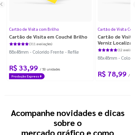
Cartão de Visita com Brilho
Cartão de Visita Cor
Cartão de Visita em Couché Brilho
Cartão de Visit
Verniz Localiza
(311 avaliações)
(12 avaliaçõ
88x48mm - Colorido Frente - Refile
88x48mm - Colorido
R$ 33,99
/ 50 unidades
R$ 78,99
/ 50
Produção Express
Acompanhe novidades e dicas
sobre o
mercado gráfico e como