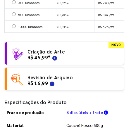
Selecionar 300 unidades
300 unidades
R$ 243,99
R$ 0,82/un
Selecionar 500 unidades
500 unidades
R$ 347,99
R$ 0,70/un
Selecionar 1000 unidades
1.000 unidades
R$ 525,99
R$ 0,53/un
NOVO
Criação de Arte
R$ 45,99
*
Revisão de Arquivo
R$ 16,99
Especificações do Produto
Verifique a
Prazo de produção
6 dias úteis + frete
Material
Couché Fosco 600g