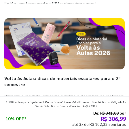
Então, continue aqui na GIV e descubra agora!
Volta às Aulas: dicas de materiais escolares para o 2º
semestre
Prepare a mochila, organize a rotina e descubra os materiais
1000 Cartela para Bijuterias 1 Par de Brinco 1 Colar - 54x80mm em Couché Brilho 250g - 4x4 -
que fazem toda diferença para começar o segundo
Verniz Total Brilho Frente - Faca Padrão
(42734)
semestre com o pé direito. Confira!
De:
R$ 341,00
por
R$ 306,99
10% OFF*
até 3x de R$ 102,33 sem juros