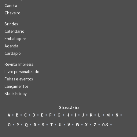
Caneta
Chaveiro
Brindes
Calendário
Embalagens
Agenda
Cardápio
Revista Impressa
Livro personalizado
Feiras e eventos
Lançamentos
Black Friday
Glossário
A
B
C
D
E
F
G
H
I
J
K
L
M
N
O
P
Q
R
S
T
U
V
W
X
Z
0-9