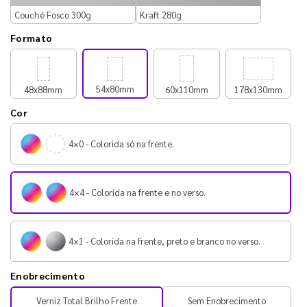
Couché Fosco 300g
Kraft 280g
Formato
54x80mm
48x88mm
60x110mm
178x130mm
Cor
4×0 - Colorida só na frente.
4×4 - Colorida na frente e no verso.
4×1 - Colorida na frente, preto e branco no verso.
Enobrecimento
Verniz Total Brilho Frente
Sem Enobrecimento