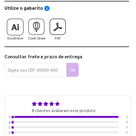
Utilize o gabarito
Saiba como utilizar os nossos gabaritos
Illustrator
Corel Draw
PDF
Consultar frete e prazo de entrega
OK
5,0
3
clientes avaliaram este produto
de 5
3
5
0
4
0
3
0
2