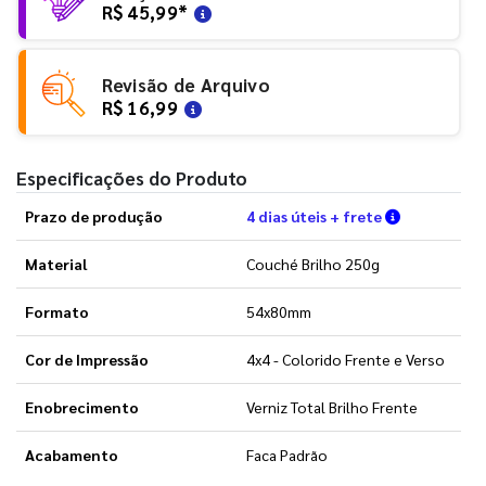
R$ 45,99
*
Revisão de Arquivo
R$ 16,99
Especificações do Produto
Verifique a
Prazo de produção
4 dias úteis + frete
Material
Couché Brilho 250g
Formato
54x80mm
Cor de Impressão
4x4 - Colorido Frente e Verso
Enobrecimento
Verniz Total Brilho Frente
Acabamento
Faca Padrão