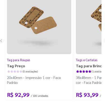
Tag para Roupas
Tags e Cartelas
Tag Preço
Tag para Brinco
(0 avaliações)
(1 avaliação
20x40mm - Impressão 1 cor - Faca
38x48mm - 1 Par d
Padrão
cor - Faca Padrão
R$ 92,99
R$ 93,99
/ 100 unidades
/ 10