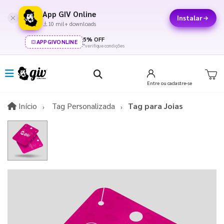
App GIV Online
Instalar
10 mil+ downloads
5% OFF
APPGIVONLINE
*verifique condições
Entre
ou cadastre-se
Início
Início
Tag Personalizada
Tag para Joias