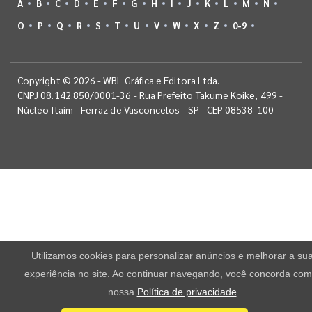
A
B
C
D
E
F
G
H
I
J
K
L
M
N
O
P
Q
R
S
T
U
V
W
X
Z
0-9
Copyright © 2026 - WBL Gráfica e Editora Ltda.
CNPJ 08.142.850/0001-36 - Rua Prefeito Takume Koike, 499 -
Núcleo Itaim - Ferraz de Vasconcelos - SP - CEP 08538-100
Utilizamos cookies para personalizar anúncios e melhorar a su
experiência no site. Ao continuar navegando, você concorda com
nossa
Política de privacidade