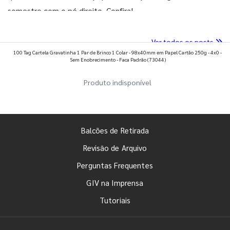
semestre com o pé direito. Confira!
Ver todos os posts
100 Tag Cartela Gravatinha 1 Par de Brinco 1 Colar - 98x40mm em Papel Cartão 250g - 4x0 -
Sem Enobrecimento - Faca Padrão
(73044)
Produto indisponível
Balcões de Retirada
Revisão de Arquivo
Perguntas Frequentes
GIV na Imprensa
Tutoriais