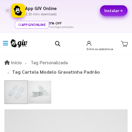
App GIV Online
Instalar
10 mil+ downloads
5% OFF
APPGIVONLINE
*verifique condições
Entre
ou cadastre-se
Início
Início
Tag Personalizada
Tag Cartela Modelo Gravatinha Padrão